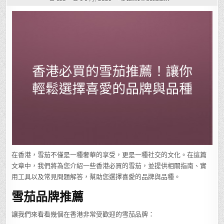
香
港
必
買
的
雪
茄
推
薦！
讓
你
輕
鬆
選
擇
喜
愛
的
品
牌
與
品
種
在香港，雪茄不僅是一種奢華的享受，更是一種社交的文化。在這篇
文章中，我們將為您介紹一些香港必買的雪茄，並提供相關指南、實
用工具以及常見問題解答，幫助您選擇喜愛的品牌與品種。
雪茄品牌推薦
讓我們來看看幾個在香港非常受歡迎的雪茄品牌：