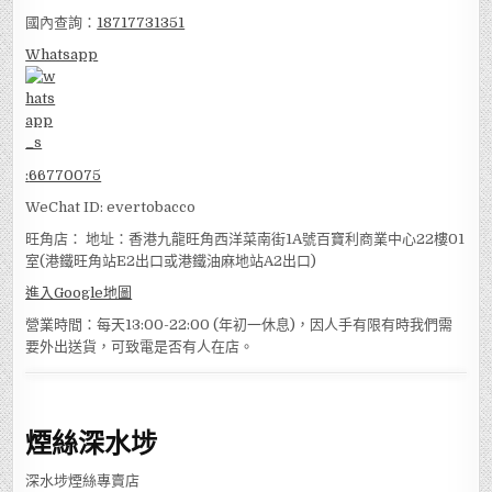
國內查詢：
18717731351
Whatsapp
:
66770075
WeChat ID: evertobacco
旺角店： 地址：香港九龍旺角西洋菜南街1A號百寶利商業中心22樓01
室(港鐵旺角站E2出口或港鐵油麻地站A2出口)
進入Google地圖
營業時間：每天13:00-22:00 (年初一休息)，因人手有限有時我們需
要外出送貨，可致電是否有人在店。
煙絲深水埗
深水埗煙絲專賣店