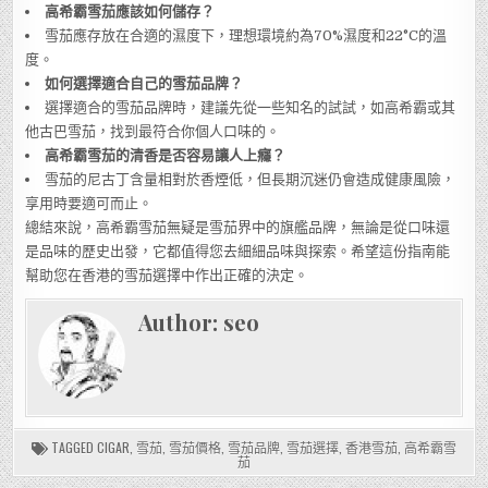
高希霸雪茄應該如何儲存？
雪茄應存放在合適的濕度下，理想環境約為70%濕度和22°C的溫
度。
如何選擇適合自己的雪茄品牌？
選擇適合的雪茄品牌時，建議先從一些知名的試試，如高希霸或其
他古巴雪茄，找到最符合你個人口味的。
高希霸雪茄的清香是否容易讓人上癮？
雪茄的尼古丁含量相對於香煙低，但長期沉迷仍會造成健康風險，
享用時要適可而止。
總結來說，高希霸雪茄無疑是雪茄界中的旗艦品牌，無論是從口味還
是品味的歷史出發，它都值得您去細細品味與探索。希望這份指南能
幫助您在香港的雪茄選擇中作出正確的決定。
Author:
seo
TAGGED
CIGAR
,
雪茄
,
雪茄價格
,
雪茄品牌
,
雪茄選擇
,
香港雪茄
,
高希霸雪
茄