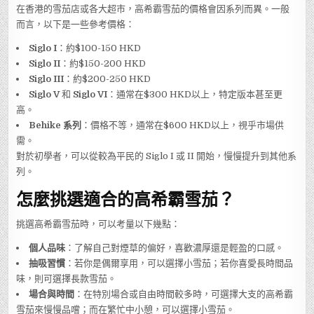
在香港的雪茄店或各大超市，高希霸雪茄的價格會因系列而異。一般
而言，以下是一些參考價格：
Siglo I
：約$100-150 HKD
Siglo II
：約$150-200 HKD
Siglo III
：約$200-250 HKD
Siglo V
和
Siglo VI
：通常在$300 HKD以上，特定版本甚至更
高。
Behike 系列
：價格不等，通常在$600 HKD以上，視乎市場供
需。
對於初學者，可以從較為平民的 Siglo I 或 II 開始，慢慢提升到其他系
列。
怎麼挑選適合的高希霸雪茄？
挑選高希霸雪茄時，可以考量以下幾點：
個人品味
：了解自己對煙草的偏好，喜歡濃厚還是輕盈的口感。
抽吸習慣
：若你是偶爾享用，可以選擇小雪茄；若你喜愛長時間品
味，則可選擇長款雪茄。
場合與時間
：在特別場合或自由時間較多時，可選擇大支的高希霸
雪茄來慢慢品嚐；而在繁忙中小憩，可以選擇小雪茄。