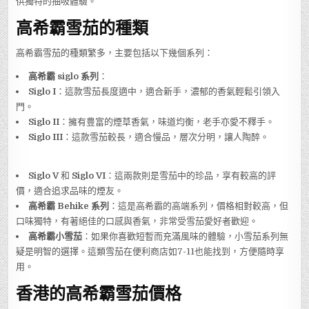
供獨特的抽吸體驗。
高希霸雪茄的種類
高希霸雪茄的種類繁多，主要包括以下幾個系列：
高希霸 siglo 系列
：
Siglo I
：這款雪茄長度適中，適合新手，濃郁的香氣輕鬆引領入
門。
Siglo II
：擁有豊富的煙草香氣，味道均衡，老手亦愛不釋手。
Siglo III
：這款雪茄較長，適合慢品，層次分明，讓人陶醉。
Siglo V
和
Siglo VI
：這兩款則是雪茄中的珍品，享有較高的評
價，適合追求品味的煙友。
高希霸 Behike 系列
：這是高希霸的高端系列，價格相對較高，但
口味獨特，有著絕佳的口感與香氣，非常受雪茄愛好者歡迎。
高希霸小雪茄
：如果你喜歡短暫而充滿風味的體驗，小雪茄系列無
疑是明智的選擇。這類雪茄在便利商店如7-11也能找到，方便隨時享
用。
香港的高希霸雪茄價格