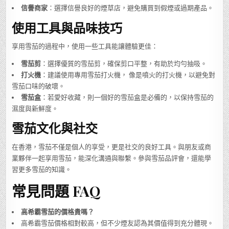
信譽商家
：選擇信譽良好的煙草店，避免購買到假煙或過期產品。
使用工具與品味技巧
享用雪茄的過程中，使用一些工具能讓體驗更佳：
雪茄剪
：選擇優質的雪茄剪，確保剪口平整，有助於均勻抽吸。
打火機
：建議使用專用雪茄打火機， 像是噴火的打火機，以避免對
雪茄口味的破壞。
雪茄盒
：若愛好收藏，則一個好的雪茄盒是必備的，以保持雪茄的
濕度與新鮮度。
雪茄文化與社交
在香港，雪茄不僅是個人的享受，更是社交的良好工具。與朋友或商
業夥伴一起享用雪茄，能深化溝通與聯繫。參與雪茄品評會，還能學
習更多雪茄的知識。
常見問題 FAQ
高希霸雪茄的價格貴嗎？
高希霸雪茄價格相對較高，但不少煙友認為其價值得到充分體現。