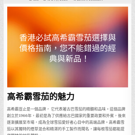
香
港
必
試
高
希
霸
雪
茄
選
擇
與
價
格
指
南，
您
不
能
錯
過
的
經
典
與
新
高希霸雪茄的魅力
品！
高希霸豈止是一個品牌， 它代表著古巴雪茄的精髓和品味。這個品牌
創立於1966年，最初是為了供應給古巴國家的重要政要和外賓，後來
逐漸擴展至市場，成為全球雪茄愛好者心目中的高端品牌。高希霸雪
茄以其獨特的煙草混合和精湛的手工製作而聞名，讓每根雪茄都能提