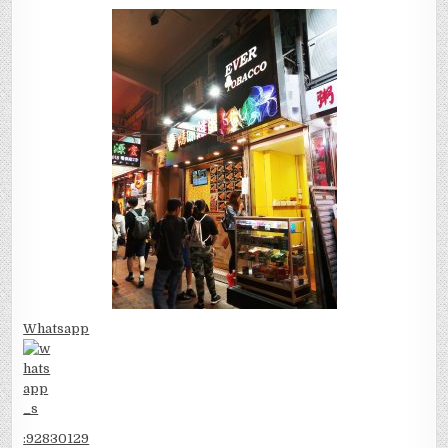
Whatsapp
:
92830129