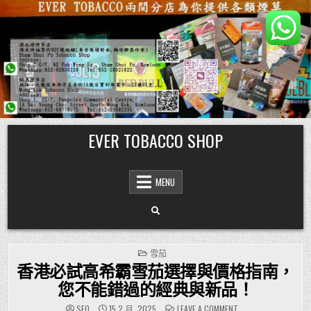
Skip
EVER TOBACCO SHOP
to
content
MENU
POSTED
雪茄
IN
香港必試高希霸雪茄選擇與價格指南，
您不能錯過的經典與新品！
ON
SEO
15 2 月, 2025
LEAVE A COMMENT