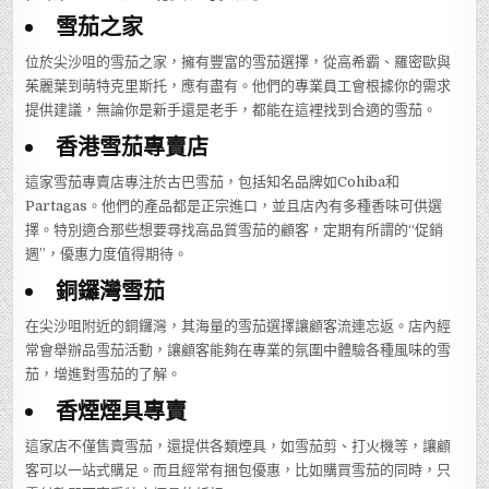
雪茄之家
位於尖沙咀的雪茄之家，擁有豐富的雪茄選擇，從高希霸、羅密歐與
茱麗葉到萌特克里斯托，應有盡有。他們的專業員工會根據你的需求
提供建議，無論你是新手還是老手，都能在這裡找到合適的雪茄。
香港雪茄專賣店
這家雪茄專賣店專注於古巴雪茄，包括知名品牌如Cohiba和
Partagas。他們的產品都是正宗進口，並且店內有多種香味可供選
擇。特別適合那些想要尋找高品質雪茄的顧客，定期有所謂的“促銷
週”，優惠力度值得期待。
銅鑼灣雪茄
在尖沙咀附近的銅鑼灣，其海量的雪茄選擇讓顧客流連忘返。店內經
常會舉辦品雪茄活動，讓顧客能夠在專業的氛圍中體驗各種風味的雪
茄，增進對雪茄的了解。
香煙煙具專賣
這家店不僅售賣雪茄，還提供各類煙具，如雪茄剪、打火機等，讓顧
客可以一站式購足。而且經常有捆包優惠，比如購買雪茄的同時，只