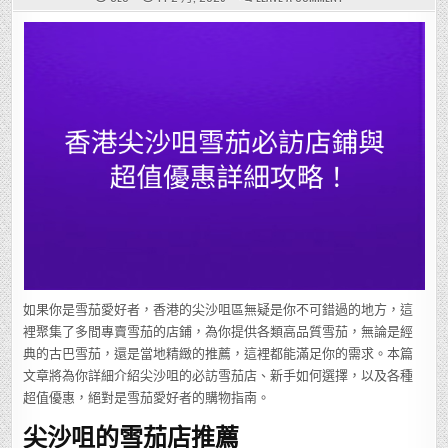
香
港
尖
沙
咀
雪
茄
必
訪
店
鋪
與
超
值
優
惠
詳
細
攻
略！
如果你是雪茄愛好者，香港的尖沙咀區無疑是你不可錯過的地方，這
裡聚集了多間專賣雪茄的店鋪，為你提供各類高品質雪茄，無論是經
典的古巴雪茄，還是當地精緻的推薦，這裡都能滿足你的需求。本篇
文章將為你詳細介紹尖沙咀的必訪雪茄店、新手如何選擇，以及各種
超值優惠，絕對是雪茄愛好者的購物指南。
尖沙咀的雪茄店推薦