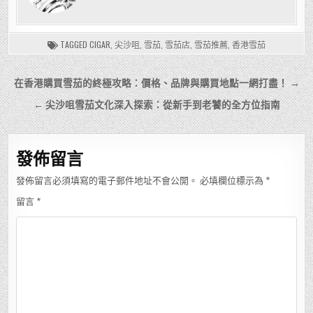
TAGGED
CIGAR
,
尖沙咀
,
雪茄
,
雪茄店
,
雪茄推薦
,
香港雪茄
文
在香港購買雪茄的終極攻略：價格、品牌與購買地點一網打盡！ →
章
← 尖沙咀雪茄文化深入探索：從新手到老饕的全方位指南
導
覽
發佈留言
發佈留言必須填寫的電子郵件地址不會公開。
必填欄位標示為
*
留言
*