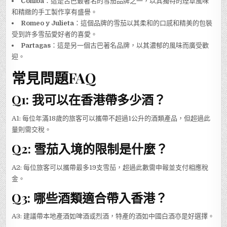
Cohiba
：這是古巴最著名的雪茄品牌之一，以其獨特的煙草風味
和精緻的手工製作享有盛譽。
Romeo y Julieta
：這個品牌的雪茄以其柔和的口感和精美的包裝
受到許多雪茄愛好者的喜愛。
Partagas
：這是另一個古巴著名品牌，以其濃郁的風味而廣受歡
迎。
常見問題FAQ
Q1: 我可以在香港帶多少酒？
A1: 每位年滿18歲的旅客可以攜帶不超過1公升的酒類產品，但超過此
量則需交稅。
Q2: 雪茄入境的限制是什麼？
A2: 每位旅客可以攜帶最多19支雪茄，超過此數需申報並支付相應稅
金。
Q3: 哪些酒類適合帶入香港？
A3: 建議帶本地產酒如啤酒或烈酒，特產的酒如中國白酒亦是好選擇。