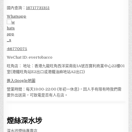
國內查詢：
18717731351
Whatsapp
:
66770075
WeChat ID: evertobacco
旺角店： 地址：香港九龍旺角西洋菜南街1A號百寶利商業中心22樓01
室(港鐵旺角站E2出口或港鐵油麻地站A2出口)
進入Google地圖
營業時間：每天13:00-22:00 (年初一休息)，因人手有限有時我們需
要外出送貨，可致電是否有人在店。
煙絲深水埗
深水埗煙絲專賣店