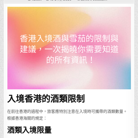
香
港
入
境
酒
與
雪
茄
的
限
制
與
建
議，
一
次
揭
曉
你
需
要
知
道
的
所
有
入境香港的酒類限制
資
訊！
在前往香港的過程中，旅客應特別注意在入境時可攜帶的酒類數量。
根據香港海關的規定：
酒類入境限量