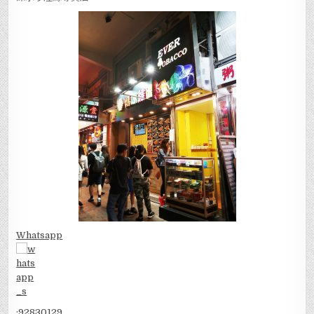
Whatsapp
:
92830129