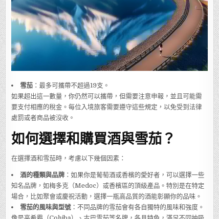
雪茄
：最多可攜帶不超過19支。
如果超出這一數量，你仍然可以攜帶，但需要注意申報，並且可能需
要支付相應的稅金。每位入境旅客需要遵守這些規定，以免受到法律
處罰或者商品被沒收。
如何選擇和購買酒與雪茄？
在選擇酒和雪茄時，考慮以下幾個因素：
酒的種類與品牌
：如果你是葡萄酒或香檳的愛好者，可以選擇一些
知名品牌，如梅多克（Medoc）或香檳區的頂級產品。特別是在特定
場合，比如聚會或慶祝活動，選擇一瓶高品質的酒能彰顯你的品味。
雪茄的風味與型號
：不同品牌的雪茄會有各自獨特的風味和強度。
像是高希霸（Cohiba）、古巴雪茄等名牌，各具特色，滿足不同抽吸