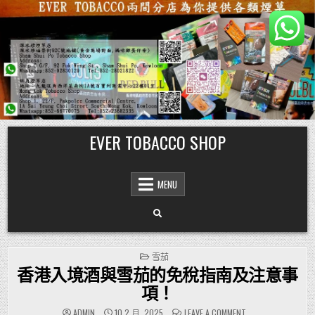
Skip
EVER TOBACCO SHOP
to
content
MENU
POSTED
雪茄
IN
香港入境酒與雪茄的免稅指南及注意事
項！
ON
ADMIN
10 2 月, 2025
LEAVE A COMMENT