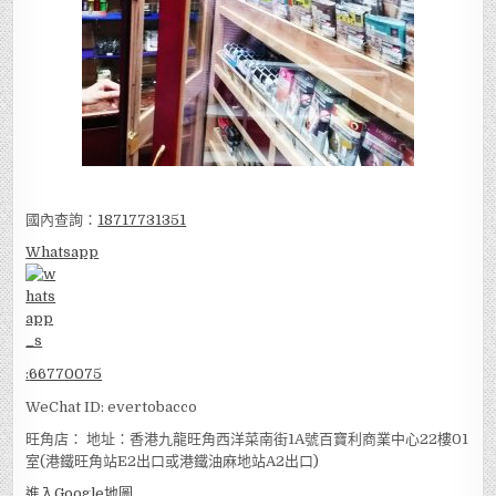
國內查詢：
18717731351
Whatsapp
:
66770075
WeChat ID: evertobacco
旺角店： 地址：香港九龍旺角西洋菜南街1A號百寶利商業中心22樓01
室(港鐵旺角站E2出口或港鐵油麻地站A2出口)
進入Google地圖