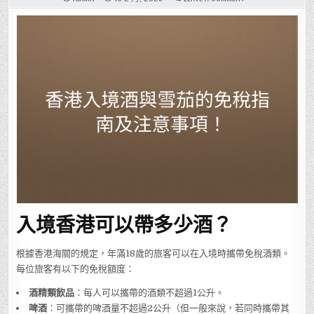
香
港
入
境
酒
與
雪
茄
的
免
稅
指
南
及
注
意
事
項！
入境香港可以帶多少酒？
根據香港海關的規定，年滿18歲的旅客可以在入境時攜帶免稅酒類。
每位旅客有以下的免稅額度：
酒精類飲品
：每人可以攜帶的酒類不超過1公升。
啤酒
：可攜帶的啤酒量不超過2公升（但一般來說，若同時攜帶其