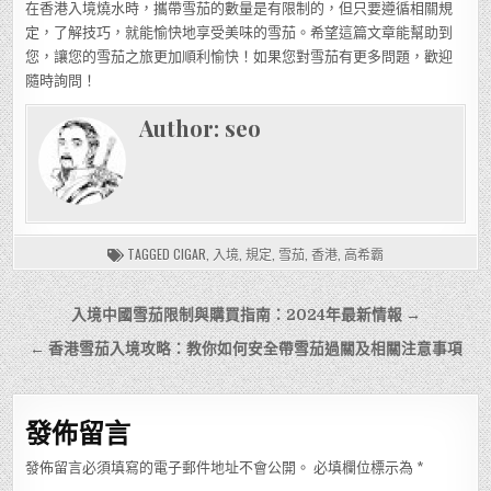
在香港入境燒水時，攜帶雪茄的數量是有限制的，但只要遵循相關規
定，了解技巧，就能愉快地享受美味的雪茄。希望這篇文章能幫助到
您，讓您的雪茄之旅更加順利愉快！如果您對雪茄有更多問題，歡迎
隨時詢問！
Author:
seo
TAGGED
CIGAR
,
入境
,
規定
,
雪茄
,
香港
,
高希霸
文
入境中國雪茄限制與購買指南：2024年最新情報 →
章
← 香港雪茄入境攻略：教你如何安全帶雪茄過關及相關注意事項
導
覽
發佈留言
發佈留言必須填寫的電子郵件地址不會公開。
必填欄位標示為
*