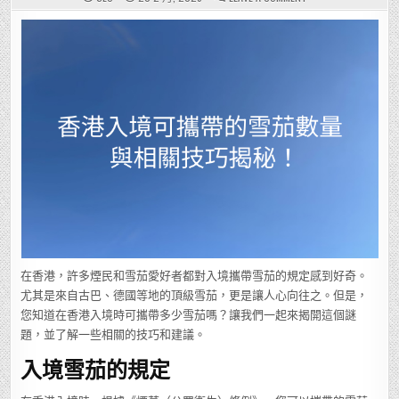
香
港
入
境
可
攜
帶
的
雪
茄
數
量
與
相
關
技
巧
揭
秘！
在香港，許多煙民和雪茄愛好者都對入境攜帶雪茄的規定感到好奇。
尤其是來自古巴、德國等地的頂級雪茄，更是讓人心向往之。但是，
您知道在香港入境時可攜帶多少雪茄嗎？讓我們一起來揭開這個謎
題，並了解一些相關的技巧和建議。
入境雪茄的規定