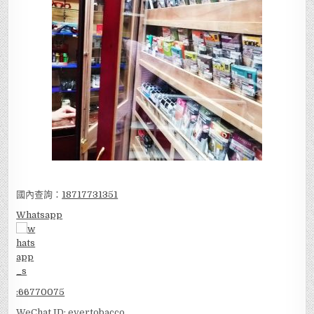
國內查詢：
18717731351
Whatsapp
:
66770075
WeChat ID: evertobacco