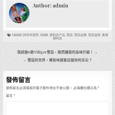
Author:
admin
TAGGED
2025年趋势
,
CIGAR
,
便利店产品
,
雪茄
,
雪茄品牌
,
雪茄选择
,
香港
便利店
文
我試過6款Villiger雪茄，竟然讓我的品味升級！ →
章
← 雪茄的世界，哪些味道能征服你的舌尖？
導
覽
發佈留言
發佈留言必須填寫的電子郵件地址不會公開。
必填欄位標示為
*
留言
*