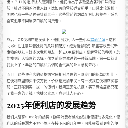
出。 7-11 的选择让人感到意外，他们推出了多款适合各种口味的雪
茄，针对不同的消费人群。比如有的雪茄适合新手，口感比较温和，
同时也有一些品种是针对老手，这些雪茄的烟草配方比较复杂，适合
喜欢追求不同层次口感的消费者。
然后，OK便利店也没落下，他们努力引入一些小众
雪茄品牌
。这种
“小众”往往意味着独特的风味和配方，绝对能够吸引那些喜欢尝试新
事物的朋友。好多次我和朋友一起去OK便利店，聊起雪茄的种类，总
能找到让人惊喜的选择，像之前我尝试过的一种新品牌，第一口就让
我爱上了，丰富的口感和后调的香气真的让人意犹未尽。
而且，这些便利店的价格通常是相对合理的。跟专门的烟草店相比，
在便利店里购买不仅方便，价格也更加亲民。有一次我在便利店买雪
茄，正好碰到买一送一的促销，我简直无法抗拒，买了两盒居然只花
了我一盒的价钱。快捷又实惠，真是让人开心。
2025年便利店的发展趋势
我们来聊聊2025年的趋势。随着消费者越来越注重便捷与多元化，便
利店的成長潛力不容小覷。在接下来的几年中，可能会看到更多的便