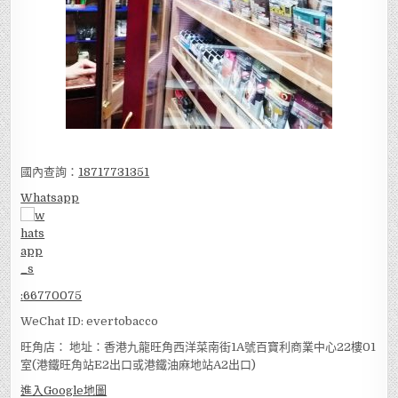
國內查詢：
18717731351
Whatsapp
:
66770075
WeChat ID: evertobacco
旺角店： 地址：香港九龍旺角西洋菜南街1A號百寶利商業中心22樓01
室(港鐵旺角站E2出口或港鐵油麻地站A2出口)
進入Google地圖