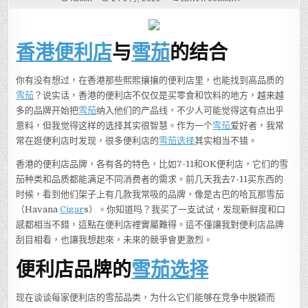
香
港
便
利
店
香港便利店
与
雪茄
的结合
品
牌，
你
最
看
你有没有想过，在香港那些熙熙攘攘的便利店里，也能找到高品质的
好
雪茄
？说实话，香港的便利店不仅仅是买零食和饮料的地方，越来越
哪
一
多的品牌开始把
雪茄
纳入他们的产品线，不少人可能觉得这有点出乎
家
在
意料，但我觉得这样的选择其实很智慧。作为一个
雪茄
爱好者，我常
2025
年
常在逛便利店时发现，很多便利店的
雪茄选择
其实相当不错。
脱
颖
而
香港的便利店品牌，各有各的特色，比如7-11和OK便利店，它们的雪
出？
茄种类和品质都能满足不同消费者的需求。前几天我去7-11买东西的
时候，看到他们架子上有几款我常吸的品牌，像是古巴的哈瓦那雪茄
（Havana
Cigar
s）。你知道吗？我买了一支试试，发现新鲜度和口
感都相当不錯，這點在便利店裡實屬難得。這不僅讓我對便利店品牌
刮目相看，也讓我想起來，未來的競爭會更激烈。
便利店品牌的
雪茄选择
现在谈谈每家便利店的雪茄品类，为什么它们能够在竞争中脱颖而