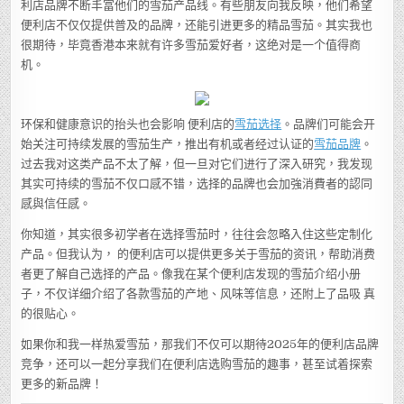
利店品牌不断丰富他们的雪茄产品线。有些朋友向我反映，他们希望
便利店不仅仅提供普及的品牌，还能引进更多的精品雪茄。其实我也
很期待，毕竟香港本来就有许多雪茄爱好者，这绝对是一个值得商
机。
环保和健康意识的抬头也会影响 便利店的
雪茄选择
。品牌们可能会开
始关注可持续发展的雪茄生产，推出有机或者经过认证的
雪茄品牌
。
过去我对这类产品不太了解，但一旦对它们进行了深入研究，我发现
其实可持续的雪茄不仅口感不错，选择的品牌也会加強消費者的認同
感與信任感。
你知道，其实很多初学者在选择雪茄时，往往会忽略入住这些定制化
产品。但我认为， 的便利店可以提供更多关于雪茄的资讯，帮助消费
者更了解自己选择的产品。像我在某个便利店发现的雪茄介绍小册
子，不仅详细介绍了各款雪茄的产地、风味等信息，还附上了品吸 真
的很贴心。
如果你和我一样热爱雪茄，那我们不仅可以期待2025年的便利店品牌
竞争，还可以一起分享我们在便利店选购雪茄的趣事，甚至试着探索
更多的新品牌！