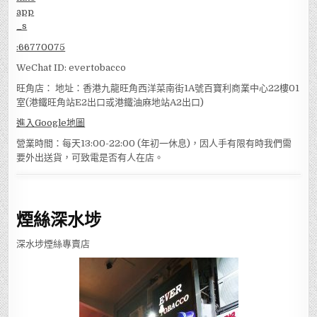
:
66770075
WeChat ID: evertobacco
旺角店： 地址：香港九龍旺角西洋菜南街1A號百寶利商業中心22樓01
室(港鐵旺角站E2出口或港鐵油麻地站A2出口)
進入Google地圖
營業時間：每天13:00-22:00 (年初一休息)，因人手有限有時我們需
要外出送貨，可致電是否有人在店。
煙絲深水埗
深水埗煙絲專賣店