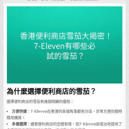
香
港
便
利
商
店
雪
茄
大
揭
密！
7-
ELEVEN
有
哪
些
必
試
的
雪
茄？
為什麼選擇便利商店的雪茄？
選擇便利商店的雪茄有幾個明顯的優勢：
方便快捷
：7-Eleven在香港的各個角落都有分店，非常方便你隨時
隨地購買。
多樣選擇
：儘管便利商店的空間有限，但7-Eleven卻成功地提供了