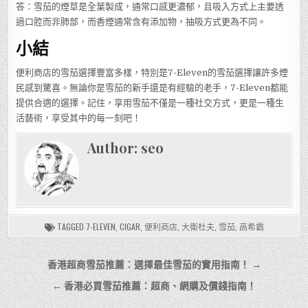
答：雪茄的煙草是全葉製成，通常口感更濃郁，且吸入方式上主要透
過口腔而非肺部，而香煙通常含有添加物，抽吸方式更為不同。
小結
便利商店的雪茄選擇豐富多樣，特別是7-Eleven的雪茄選擇讓許多煙
民感到驚喜。無論你是雪茄的新手還是有經驗的老手，7-Eleven都能
提供合適的選擇。記住，享用雪茄不僅是一種社交方式，更是一種生
活藝術，享受其中的每一刻吧！
Author:
seo
TAGGED
7-ELEVEN
,
CIGAR
,
便利商店
,
大衛杜夫
,
雪茄
,
高希霸
文
香港超商雪茄推薦：選擇最佳雪茄的實用指南！ →
章
← 香港必買雪茄推薦：超商、網購及價錢指南！
導