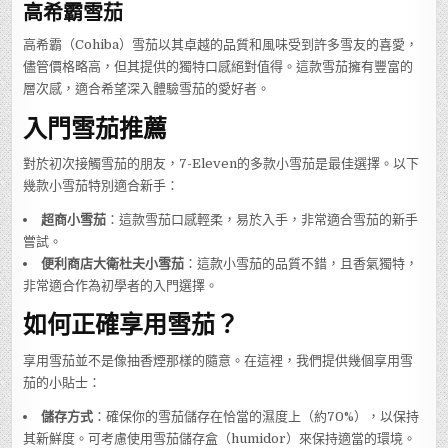
高希霸雪茄
高希霸（Cohiba）雪茄以其卓越的品質和風味受到許多雪友的喜愛，
儘管價格略高，但其提供的獨特口感絕對值得。這款雪茄擁有豐富的
層次感，適合希望深入體驗雪茄的愛好者。
入門雪茄推薦
對於初次接觸雪茄的朋友，7-Eleven的多款小雪茄是最佳選擇。以下
幾款小雪茄特別適合新手：
超商小雪茄
：這款雪茄口感輕柔，易於入手，非常適合雪茄的新手
嘗試。
便利商店大衛杜夫小雪茄
：這款小雪茄的品質不錯，且香氣獨特，
非常適合作為初學者的入門選擇。
如何正確享用雪茄？
享用雪茄並不是像抽香煙那樣的隨意。在這裡，我們提供幾個享用雪
茄的小貼士：
儲存方式
：確保你的雪茄儲存在恰當的濕度上（約70%），以保持
其新鮮度。可考慮使用雪茄儲存盒（humidor）來保持適當的環境。