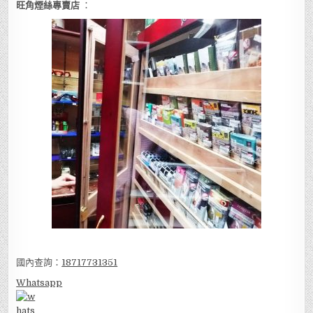
旺角煙絲專賣店
：
國內查詢：
18717731351
Whatsapp