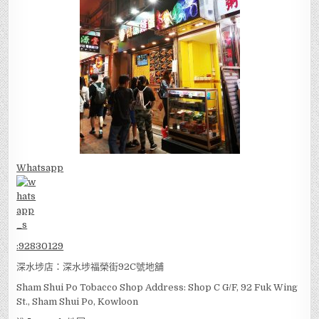
Whatsapp
:
92830129
深水埗店：深水埗福榮街92C號地舖
Sham Shui Po Tobacco Shop Address: Shop C G/F, 92 Fuk Wing
St., Sham Shui Po, Kowloon