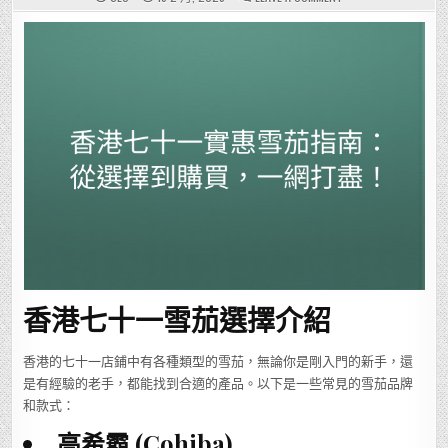
香
港
七
十
一
實
惠
雪
茄
指
南：
從
選
擇
到
購
買，
一
網
打
盡！
香港七十一雪茄選擇介紹
香港的七十一店鋪中有各種類型的雪茄，無論你是剛入門的新手，還
是有經驗的老手，都能找到合適的產品。以下是一些常見的雪茄品牌
和款式：
高希霸 (Cohiba)