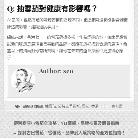
Q: 抽雪茄對健康有影響嗎？
A: 是的，雖然雪茄的吸煙習慣與香煙不同，但長期吸食仍會對身體健
康造成影響，建議適度享用。
總結來說，香港七十一的雪茄選擇多樣，作為煙迷的你，無論是想嘗
試新口味還是選擇自己喜歡的品牌，都能在這裡找到合適的選擇。希
望以上的指南對你有所幫助，讓你在未來的煙草探索中更加得心應
手！
Author:
seo
TAGGED
CIGAR
,
抽雪茄
,
蒙特克里斯托
,
雪茄
,
香港七十一
,
高希霸
文
便利商店小雪茄全攻略：711價錢、品牌推薦及購買指南 →
章
← 探討古巴雪茄：從價格、品牌到入境策略的全方位指南！