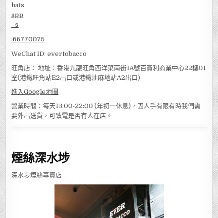
:
66770075
WeChat ID: evertobacco
旺角店： 地址：香港九龍旺角西洋菜南街1A號百寶利商業中心22樓01
室(港鐵旺角站E2出口或港鐵油麻地站A2出口)
進入Google地圖
營業時間：每天13:00-22:00 (年初一休息)，因人手有限有時我們需
要外出送貨，可致電是否有人在店。
煙絲深水埗
深水埗煙絲專賣店