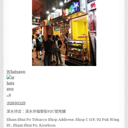
Whatsapp
:
92830129
深水埗店：深水埗福榮街92C號地舖
Sham Shui Po Tobacco Shop Address: Shop C G/F, 92 Fuk Wing
St., Sham Shui Po, Kowloon