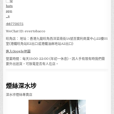
:
66770075
WeChat ID: evertobacco
旺角店： 地址：香港九龍旺角西洋菜南街1A號百寶利商業中心22樓01
室(港鐵旺角站E2出口或港鐵油麻地站A2出口)
進入Google地圖
營業時間：每天13:00-22:00 (年初一休息)，因人手有限有時我們需
要外出送貨，可致電是否有人在店。
煙絲深水埗
深水埗煙絲專賣店