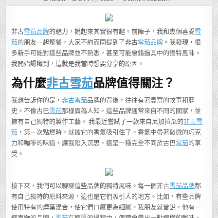
非
古
雪
茄
品
非古
雪茄品牌
的魅力，說起來其實很有趣。前陣子，我和幾個喜愛
雪
牌
的
茄
的朋友一起聚餐，大家不約而同提到了非古
雪茄品牌
。我發現，很
魅
力
多新手可能對這些品牌並不熟悉，甚至可能會錯過其中的獨特風味。
在
哪
我開始認識到，這就是我當時想要分享的原因。
裡？
你
為什麼
非古雪茄
品牌值得關注？
真
的
了
解
我想告訴你的是，
非古雪茄
品牌的背後，往往有著豐富的故事和歷
它
們
史。不像古巴
雪茄
那樣廣為人知，這些品牌通常來自不同的國家，並
的
獨
擁有自己獨特的製作工藝。 我最近嘗試了一款來自尼加拉瓜的
非古雪
特
風
茄
，第一次點燃時，就被它的香氣吸引住了。香氣中帶著微微的巧克
味
力和咖啡的味道，讓我陷入沉思，這是一種完全不同於古巴
雪茄
的享
嗎？
受。
接下來，我們可以聊聊這些品牌的獨特風味。每一個非古
雪茄品牌
都
有自己獨特的原料來源，這也是它們吸引人的地方。比如，有些品牌
使用特有的煙葉混合，使它們口感更為細膩。我朋友就曾說，他有一
個喜歡的品牌，
雪茄
在醇厚的過程中，偶爾會帶出一點檸檬的酸味，