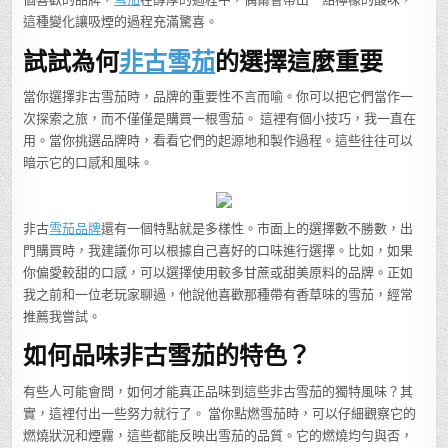
這種變化讓吸煙的過程充滿驚喜。
試試為何
非古雪茄
的選擇這麼重要
當你選擇非古雪茄時，品牌的重要性不言而喻。你可以把它們當作一
次探索之旅，而不僅僅是購買一根雪茄。 這裡有個小技巧，我一直在
用。當你挑選品牌時，看看它們的起源地和製作過程。這些往往可以
暗示它的口感和風味。
非古
雪茄品牌
還有一個特點就是多樣性。市面上的選擇數不勝數，出
門購買時，我建議你可以根據自己喜好的口味進行選擇。比如，如果
你偏愛較甜的口感，可以選擇使用較多甘蔗或甜美原料的品牌。正如
我之前和一位老玩家聊過，他說他喜歡那種帶有香草味的雪茄，經常
推薦我嘗試。
如何品味非古雪茄的特色？
有些人可能會問，如何才能真正品味到這些非古雪茄的獨特風味？其
實，這裡付出一些努力就行了。 當你點燃雪茄時，可以仔細觀察它的
燃燒狀況和煙霧，這些都能反映出雪茄的品質。它的燃燒均勻與否，