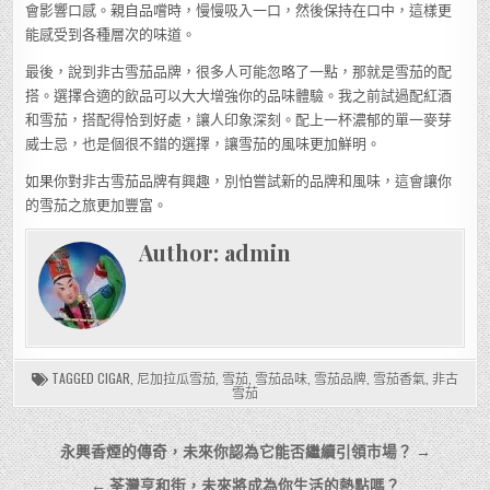
會影響口感。親自品嚐時，慢慢吸入一口，然後保持在口中，這樣更
能感受到各種層次的味道。
最後，說到非古雪茄品牌，很多人可能忽略了一點，那就是雪茄的配
搭。選擇合適的飲品可以大大增強你的品味體驗。我之前試過配紅酒
和雪茄，搭配得恰到好處，讓人印象深刻。配上一杯濃郁的單一麥芽
威士忌，也是個很不錯的選擇，讓雪茄的風味更加鮮明。
如果你對非古雪茄品牌有興趣，別怕嘗試新的品牌和風味，這會讓你
的雪茄之旅更加豐富。
Author:
admin
TAGGED
CIGAR
,
尼加拉瓜雪茄
,
雪茄
,
雪茄品味
,
雪茄品牌
,
雪茄香氣
,
非古
雪茄
文
永興香煙的傳奇，未來你認為它能否繼續引領市場？ →
章
← 荃灣亨和街，未來將成為你生活的熱點嗎？