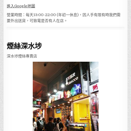
旺角店： 地址：香港九龍旺角西洋菜南街1A號百寶利商業中心22樓01
室(港鐵旺角站E2出口或港鐵油麻地站A2出口)
進入Google地圖
營業時間：每天13:00-22:00 (年初一休息)，因人手有限有時我們需
要外出送貨，可致電是否有人在店。
煙絲深水埗
深水埗煙絲專賣店