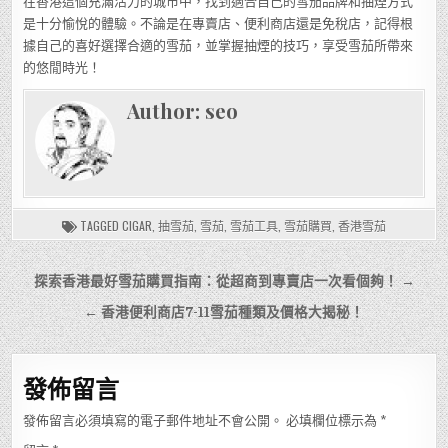
在香港這個充滿活力的城市中，找到適合自己的雪茄品牌和抽煙方式
是十分愉悅的體驗。不論是在專賣店、便利商店還是免稅店，記得根
據自己的喜好選擇合適的雪茄，並掌握抽煙的技巧，享受雪茄所帶來
的悠閒時光！
Author:
seo
TAGGED
CIGAR
,
抽雪茄
,
雪茄
,
雪茄工具
,
雪茄購買
,
香港雪茄
文
探索香港最好雪茄購買指南：從超商到專賣店一次看個夠！ →
章
← 香港便利商店7-11雪茄種類及價格大揭秘！
導
覽
發佈留言
發佈留言必須填寫的電子郵件地址不會公開。
必填欄位標示為
*