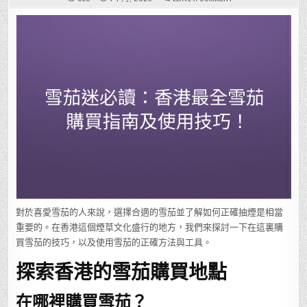
雪
茄
迷
必
讀：
香
港
最
全
雪
茄
購
買
指
南
及
使
用
技
巧！
對於喜愛雪茄的人來說，選擇合適的雪茄並了解如何正確抽煙是相當
重要的。在香港這個煙草文化盛行的地方，我們來探討一下在這裏購
買雪茄的技巧，以及使用雪茄的正確方法與工具。
探索香港的雪茄購買地點
在哪裡購買雪茄？