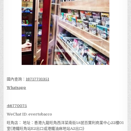
國內查詢：
18717731351
Whatsapp
:
66770075
WeChat ID: evertobacco