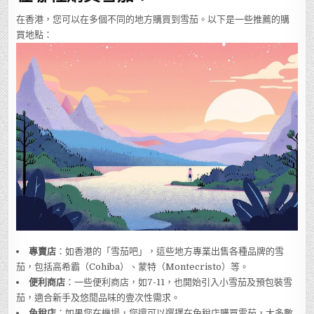
在香港，您可以在多個不同的地方購買到雪茄。以下是一些推薦的購
買地點：
專賣店
：如香港的「雪茄吧」，這些地方專業出售各種品牌的雪
茄，包括高希霸（Cohiba）、蒙特（Montecristo）等。
便利商店
：一些便利商店，如7-11，也開始引入小雪茄及預包裝雪
茄，適合新手及悠閒品味的壹次性需求。
免稅店
：如果您在機場，您還可以選擇在免稅店購買雪茄，大多數