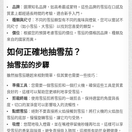
品牌
：選擇知名品牌，如高希霸或蒙特。這些品牌的雪茄在口感及
質素上都經過長時間的考驗，適合新手入門。
種類與尺寸
：不同的雪茄類型有不同的風味與煙氣，您可以嘗試不
同尺寸（如小雪茄、大雪茄）以找到您喜愛的類型。
價位
：根據您的預算考慮雪茄的價位。雪茄的價格因品牌、種類及
來自的國家而異。
如何正確地抽雪茄？
抽雪茄的步驟
雖然抽雪茄聽起來相對簡單，但其實也需要一些技巧：
準備工具
：您需要一個雪茄剪和一個打火機。確保這些工具是質素
良好的，這樣可以幫助您更順利地享受雪茄。
剪裁終端
：使用雪茄剪將雪茄的一端剪去，保持適當的角度與長
度。切口的潔淨度可以影響吸入的流暢性。
點燃雪茄
：絕對不要直接將火焰接觸到雪茄！將打火機的火焰放在
雪茄的底部，慢慢旋轉雪茄，讓它均勻受熱。
吸煙
：悠閒地吸入煙霧，並在嘴裡停留幾秒鐘再吐出，這樣可以享
受雪茄的香氣與味道。避免直接吸入肺部，這樣既有助於身體健康，