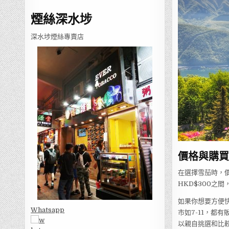
煙絲深水埗
深水埗煙絲專賣店
價格與購買
在選擇雪茄時，價
HKD$300之
如果你想要方便快
Whatsapp
市如7-11，都
以親自挑選和比