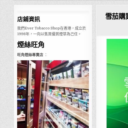
雪茄購
店鋪
資訊
我們Ever Tobacco Shop在香港，成立於
1998年，一向以售買優質煙草為己任。
煙絲旺角
旺角煙絲專賣店
：