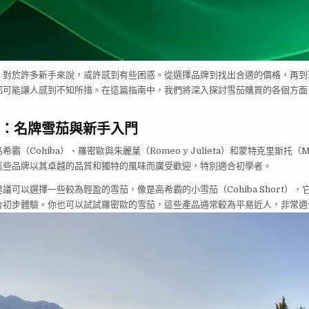
，對於許多新手來說，或許感到有些困惑。從選擇品牌到找出合適的價格，再到
都可能讓人感到不知所措。在這篇指南中，我們將深入探討雪茄購買的各個方面
！
：名牌雪茄與新手入門
霸（Cohiba）、羅密歐與朱麗葉（Romeo y Julieta）和蒙特克里斯托（Mon
這些品牌以其卓越的品質和獨特的風味而廣受歡迎，特別適合初學者。
議可以選擇一些較為輕盈的雪茄，像是高希霸的小雪茄（Cohiba Short）
合初步體驗。你也可以試試羅密歐的雪茄，這些產品通常較為平易近人，非常適