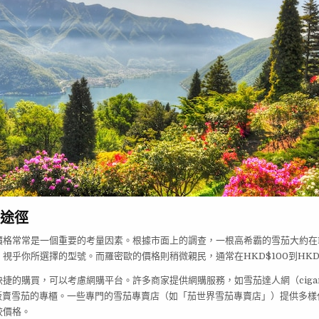
途徑
格常常是一個重要的考量因素。根據市面上的調查，一根高希霸的雪茄大約在HK
間，視乎你所選擇的型號。而羅密歐的價格則稍微親民，通常在HKD$100到HKD
捷的購買，可以考慮網購平台。許多商家提供網購服務，如雪茄達人網（cigar
有販賣雪茄的專櫃。一些專門的雪茄專賣店（如「茄世界雪茄專賣店」）提供多
較價格。