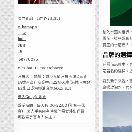
國內查詢：
18717731351
Whatsapp
踏入雪茄的世界
雪茄，這些過程
真正的雪茄達人
品牌的選擇
:
66770075
在雪茄品牌中，高希
WeChat ID: evertobacco
是著名的選擇。
旺角店： 地址：香港九龍旺角西洋菜南街
對於新手來說，建
1A號百寶利商業中心22樓01室(港鐵旺角站
會過於濃烈，適
E2出口或港鐵油麻地站A2出口)
進入Google地圖
營業時間：每天13:00-22:00 (年初一休
息)，因人手有限有時我們需要外出送貨，
可致電是否有人在店。