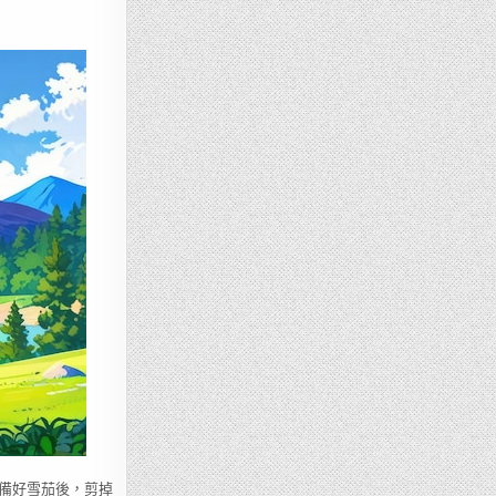
備好雪茄後，剪掉