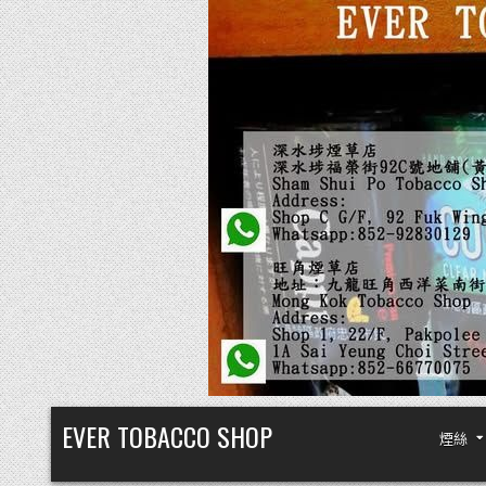
Skip
EVER TOBACCO SHOP
煙絲
to
content