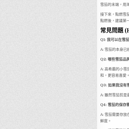
雪茄的末端，用
接下來，點燃雪茄
點燃後，建議第
常見問題 (F
Q1: 我可以在
A: 雪茄的本身
Q2: 哪些雪茄
A: 高希霸的小雪
和，更容易喜愛
Q3: 如果我沒
A: 雖然雪茄剪
Q4: 雪茄的保
A: 雪茄需要存
鮮度。