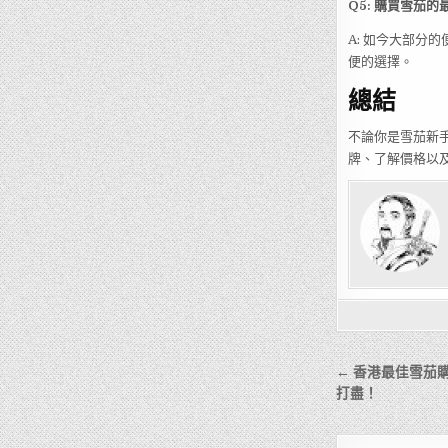
Q5: 購買雪茄
A: 如今大部分
便的選擇。
總結
不論你是雪茄新
牌、了解價格以
文
← 香港最佳雪茄
章
打盡！
導