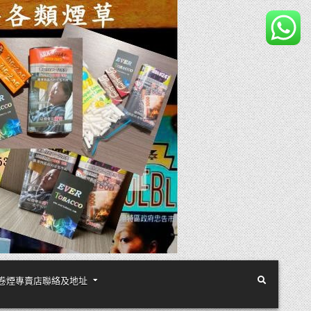
煙絲手卷煙專賣店聯絡及地址