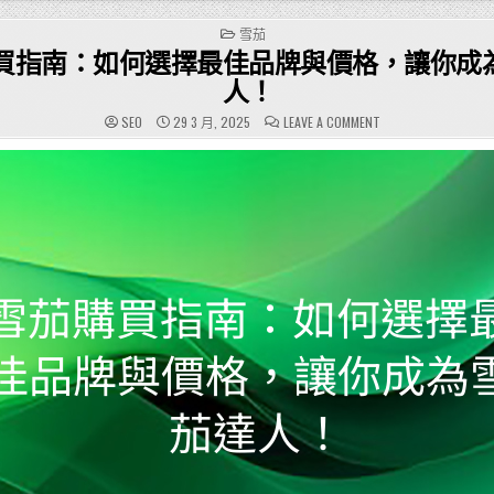
POSTED
雪茄
IN
買指南：如何選擇最佳品牌與價格，讓你成
人！
ON
SEO
29 3 月, 2025
LEAVE A COMMENT
雪
茄
購
買
指
南：
如
何
選
擇
最
佳
品
牌
與
價
格，
讓
你
成
為
雪
茄
達
人！