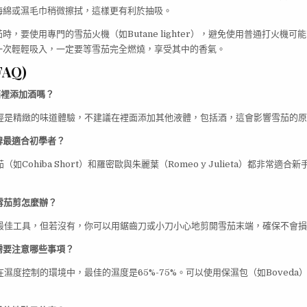
海綿或濕毛巾稍微擦拭，這樣更有利於抽吸。
時，要使用專門的雪茄火機（如Butane lighter），避免使用普通打火機可
一次輕輕吸入，一定要等雪茄完全燃燒，享受其中的香氣。
AQ)
雪茄裡添加酒嗎？
已經是精緻的味道體驗，不建議在裡面添加其他液體，包括酒，這會影響雪茄的
品牌最適合初學者？
茄（如Cohiba Short）和羅密歐與朱麗葉（Romeo y Julieta）都非常適
。
有雪茄剪怎麼辦？
是最佳工具，但若沒有，你可以用鋸齒刀或小刀小心地剪開雪茄末端，確保不會
存需要注意哪些事項？
放在濕度控制的環境中，最佳的濕度是65%-75%。可以使用保濕包（如Boved