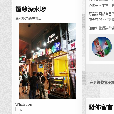
心應手。畢竟，
煙絲深水埗
每當我回顧自己
深水埗煙絲專賣店
旅更有趣，也讓
如果你覺得這些
文
← 在身邊找電子
章
導
覽
Whatsapp
發佈留言