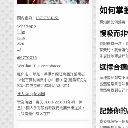
如何掌
國內查詢：
18717731351
想知道如何讓每
Whatsapp
慢吸而非
我記得有一次，
聊天時，我告訴
能更好地釋放煙
:
66770075
選擇合適
WeChat ID: evertobacco
旺角店： 地址：香港九龍旺角西洋菜南街
每種雪茄都有不
1A號百寶利商業中心22樓01室(港鐵旺角站
雪茄通常果香味
E2出口或港鐵油麻地站A2出口)
而然會找到自己
進入Google地圖
營業時間：每天13:00-22:00 (年初一休
息)，因人手有限有時我們需要外出送貨，
記錄你的
可致電是否有人在店。
我發現保持一個
到的理想長度，