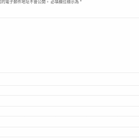
寫的電子郵件地址不會公開。
必填欄位標示為
*