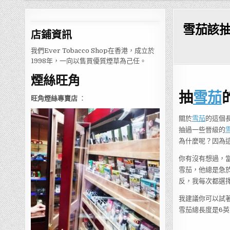
雪茄該
店鋪
資訊
我們Ever Tobacco Shop在香港，成立於
1998年，一向以售買優質煙草為己任。
煙絲旺角
抽
雪茄
旺角煙絲專賣店
：
關於
雪茄
的這個
抽過一些晉級的
為什麼呢？因為
你有沒有想過，
雪茄，他總是急
反，我每次都選
我建議你可以試著
雪茄總長度是6