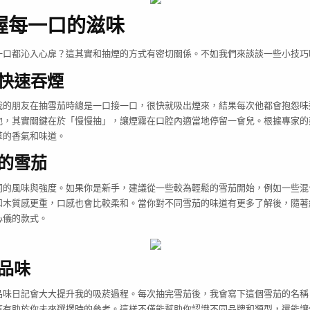
技
巧！
握每一口的滋味
一口都沁入心扉？這其實和抽煙的方式有密切關係。不如我們來談談一些小技巧
快速吞煙
我的朋友在抽雪茄時總是一口接一口，很快就吸出煙來，結果每次他都會抱怨味
他，其實關鍵在於「慢慢抽」，讓煙霧在口腔內適當地停留一會兒。根據專家的
草的香氣和味道。
的雪茄
同的風味與強度。如果你是新手，建議從一些較為輕鬆的雪茄開始，例如一些混
和木質感更重，口感也會比較柔和。當你對不同雪茄的味道有更多了解後，隨著
心儀的款式。
品味
品味日記會大大提升我的吸菸過程。每次抽完雪茄後，我會寫下這個雪茄的名稱
這有助於你未來選擇時的參考。這樣不僅能幫助你認識不同品牌和類型，還能讓