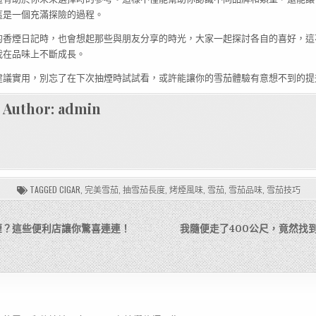
這是一個充滿探險的過程。
的香煙日記時，也會想起那些與朋友分享的時光，大家一起探討各自的喜好，這
我在品味上不斷成長。
建議實用，別忘了在下次抽煙時試試看，或許能讓你的雪茄體驗有意想不到的提
Author:
admin
TAGGED
CIGAR
,
完美雪茄
,
抽雪茄長度
,
烤煙風味
,
雪茄
,
雪茄品味
,
雪茄技巧
煙？這些便利店讓你驚喜連連！
我隨便走了400公尺，竟然找