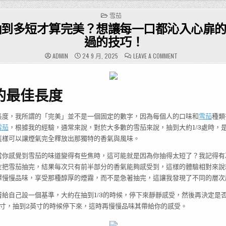
POSTED
雪茄
IN
抽到多短才算完美？想讓每一口都沁入心扉
過的技巧！
ON
ADMIN
24 9 月, 2025
LEAVE A COMMENT
雪
茄
該
抽
到
的最佳長度
多
短
才
算
完
長度，我所謂的「完美」並不是一個固定的數字，因為每個人的口味和
雪茄
種類
美？
雪茄
，根據我的經驗，通常來說，對於大多數的雪茄來說，抽到大約1/3處時，
想
讓
這樣可以讓煙氣完全釋放出那獨特的香氣與風味。
每
一
口
當你感覺到雪茄的味道變得有些焦時，這可能就是因為你抽得太短了？我記得有
都
沁
於把雪茄抽完，結果每次只有前半部分的香氣能夠感受到，這樣的體驗相對來說
入
心
擇慢慢品味，享受那種醇厚的煙霧，而不是急著抽完，這讓我發現了不同的層次
扉
的
你
給自己設一個基準，大約在抽到1/3的時候，停下來靜靜感受，然後再決定是否
不
英寸，抽到2英寸的時候停下來，這時再慢慢品味其帶給你的感受。
能
錯
過
的