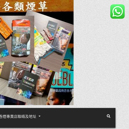
煙絲手卷煙專賣店聯絡及地址