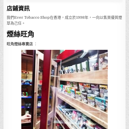
店鋪
資訊
我們Ever Tobacco Shop在香港，成立於1998年，一向以售買優質煙
草為己任。
煙絲旺角
旺角煙絲專賣店
：