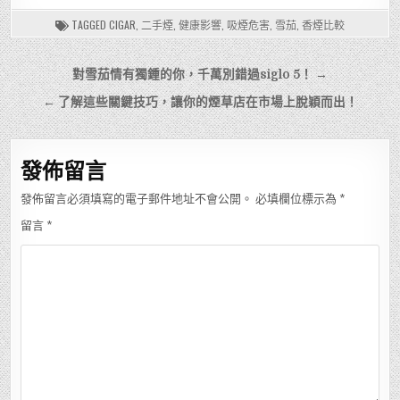
TAGGED
CIGAR
,
二手煙
,
健康影響
,
吸煙危害
,
雪茄
,
香煙比較
文
對雪茄情有獨鍾的你，千萬別錯過siglo 5！ →
章
← 了解這些關鍵技巧，讓你的煙草店在市場上脫穎而出！
導
覽
發佈留言
發佈留言必須填寫的電子郵件地址不會公開。
必填欄位標示為
*
留言
*