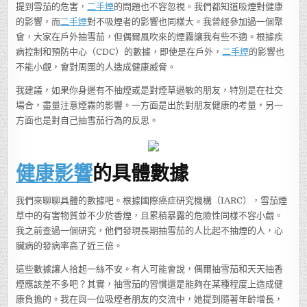
提到雪茄的危害，
二手煙
的問題也不容忽視。我們都知道吸煙對健康
的影響，而
二手煙
對不吸煙者的影響也同樣大。我曾經參加過一個聚
會，大家在戶外抽雪茄，但偶爾風吹來的煙霧讓我有些不適。根據疾
病控制和預防中心（CDC）的數據，即使是在戶外，
二手煙
的影響也
不能小覷，會對周圍的人造成健康威脅。
我建議，如果你身邊有不抽煙或是對煙草過敏的朋友，特別是在社交
場合，盡量注意煙霧的影響。一方面是出於對朋友健康的考量，另一
方面也是對自己抽雪茄行為的反思。
健康影響
的具體數據
我們來聊聊具體的數據吧。根據國際癌症研究機構（IARC），雪茄煙
草中的有害物質並不少於香煙，且累積暴露的危險性同樣不容小覷。
我之前查過一個研究，他們發現長期抽雪茄的人比起不抽煙的人，心
臟病的發病率高了近三倍。
這些數據讓人拾起一絲不安。有人可能會說，偶爾抽雪茄和天天抽香
煙應該差不多吧？其實，抽雪茄的習慣還是能夠在某種程度上造成健
康負擔的。我在與一位吸煙者朋友的交流中，她提到隨著年齡增長，