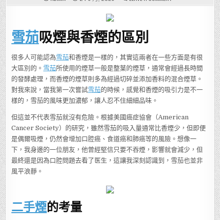
雪
茄
究
竟
會
雪茄
吸煙與香煙的區別
對
身
體
造
成
很多人可能認為
雪茄
和香煙是一樣的，其實這兩者在一些方面是有很
怎
大區別的。
雪茄
所使用的煙草一般是整葉的煙草，通常會經過長時間
樣
的
的發酵處理，而香煙的煙草則多為經過切碎並添加香料的混合煙草。
影
響？
對我來說，當我第一次嘗試
雪茄
的時候，感覺和香煙的吸引力是不一
專
家
樣的，雪茄的風味更加濃郁，讓人忍不住細細品味。
分
析
不
但這並不代表雪茄就沒有危險。根據美國癌症協會（American
容
錯
Cancer Society）的研究，雖然雪茄的吸入量通常比香煙少，但即便
過！
是偶爾吸煙，仍然會增加口腔癌、食道癌和肺癌等的風險。想像一
下，我身邊的一位朋友，他曾經堅信只要不吞煙，影響就會減少，但
最終還是因為口腔問題去看了医生，這讓我深刻認識到，雪茄也並非
風平浪靜。
二手煙
的考量