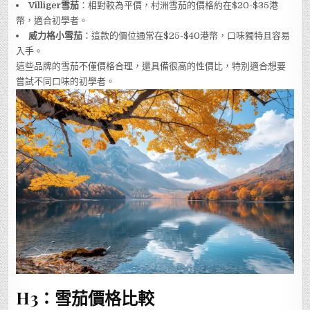
Villiger雪茄
：相對較為平價，村洲雪茄的價格約在$20-$35港
幣，適合初學者。
威力格小雪茄
：這款的價位通常在$25-$40港幣，口味獨特且容易
入手。
這些品牌的雪茄不僅價格合理，還具備很高的性價比，特別適合想要
嘗試不同口味的初學者。
H3：雪茄價格比較