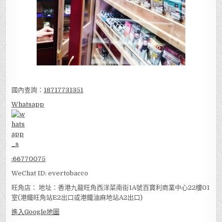
國內查詢：
18717731351
Whatsapp
:
66770075
WeChat ID: evertobacco
旺角店： 地址：香港九龍旺角西洋菜南街1A號百寶利商業中心22樓01
室(港鐵旺角站E2出口或港鐵油麻地站A2出口)
進入Google地圖