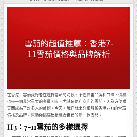
雪
茄
的
超
值
推
薦：
香
港
7-
11
雪
茄
價
格
與
品
牌
解
析
在香港，雪茄愛好者在選擇雪茄的時候，不僅看重品牌和口味，價格
也是一個非常重要的考量因素。尤其是便利商店的雪茄，因為方便購
買而成為了許多人的首選。今天，我們就來詳細解析香港7-11的雪茄
價格及品牌，幫助你挑選出最適合自己的那一款雪茄。
H3：7-11雪茄的多樣選擇