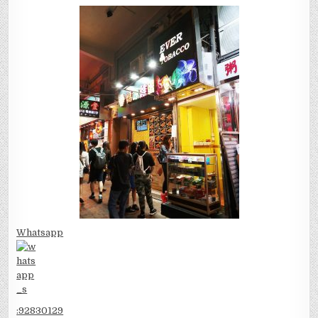
Whatsapp
:
92830129