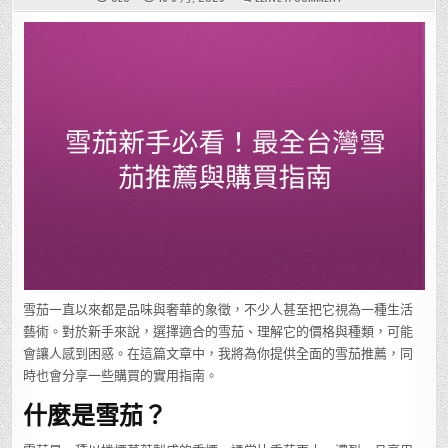
雪
茄
新
手
必
看！
最
全
台
灣
雪
茄
推
薦
與
購
買
指
南
雪茄一直以來都是品味與奢華的象徵，不少人甚至把它視為一種生活
藝術。對於新手來說，選擇適合的雪茄、理解它的價格與種類，可能
會讓人感到困惑。在這篇文章中，我將為你提供全面的雪茄推薦，同
時也會分享一些購買的實用指南。
什麼是雪茄？