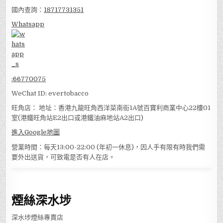
國內查詢：
18717731351
Whatsapp
:
66770075
WeChat ID: evertobacco
旺角店： 地址：香港九龍旺角西洋菜南街1A號百寶利商業中心22樓01
室(港鐵旺角站E2出口或港鐵油麻地站A2出口)
進入Google地圖
營業時間：每天13:00-22:00 (年初一休息)，因人手有限有時我們需
要外出送貨，可致電是否有人在店。
煙絲深水埗
深水埗煙絲專賣店