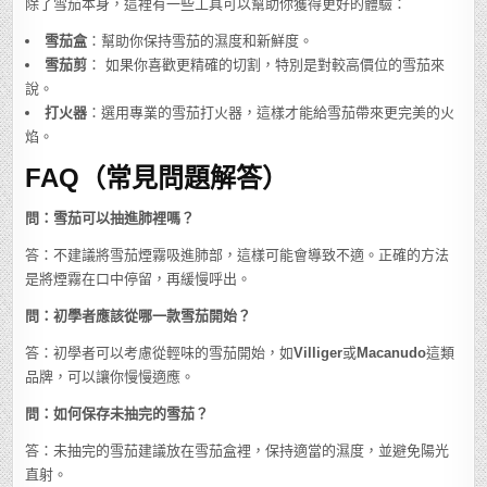
除了雪茄本身，這裡有一些工具可以幫助你獲得更好的體驗：
雪茄盒
：幫助你保持雪茄的濕度和新鮮度。
雪茄剪
： 如果你喜歡更精確的切割，特別是對較高價位的雪茄來
說。
打火器
：選用專業的雪茄打火器，這樣才能給雪茄帶來更完美的火
焰。
FAQ（常見問題解答）
問：雪茄可以抽進肺裡嗎？
答：不建議將雪茄煙霧吸進肺部，這樣可能會導致不適。正確的方法
是將煙霧在口中停留，再緩慢呼出。
問：初學者應該從哪一款雪茄開始？
答：初學者可以考慮從輕味的雪茄開始，如
Villiger
或
Macanudo
這類
品牌，可以讓你慢慢適應。
問：如何保存未抽完的雪茄？
答：未抽完的雪茄建議放在雪茄盒裡，保持適當的濕度，並避免陽光
直射。