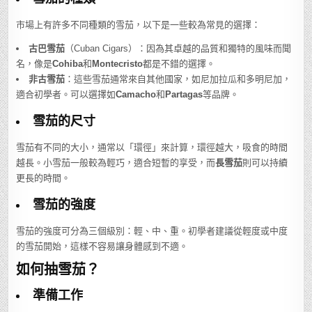
市場上有許多不同種類的雪茄，以下是一些較為常見的選擇：
古巴雪茄
（Cuban Cigars）：因為其卓越的品質和獨特的風味而聞
名，像是
Cohiba
和
Montecristo
都是不錯的選擇。
非古雪茄
：這些雪茄通常來自其他國家，如尼加拉瓜和多明尼加，
適合初學者。可以選擇如
Camacho
和
Partagas
等品牌。
雪茄的尺寸
雪茄有不同的大小，通常以「環徑」來計算，環徑越大，吸食的時間
越長。小雪茄一般較為輕巧，適合短暫的享受，而
長雪茄
則可以持續
更長的時間。
雪茄的強度
雪茄的強度可分為三個級別：輕、中、重。初學者建議從輕度或中度
的雪茄開始，這樣不容易讓身體感到不適。
如何抽雪茄？
準備工作