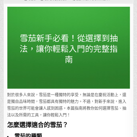
雪
茄
新
手
必
看！
從
選
擇
到
抽
法，
讓
你
輕
鬆
入
門
的
完
整
指
南
對於很多人來說，雪茄是一種獨特的享受，無論是在慶祝活動上，還
是獨自品味時間，雪茄都具有獨特的魅力。不過，對新手來說，進入
雪茄的世界可能會讓人感到困惑。本篇指南將教你如何選擇雪茄、抽
法以及所需的工具，讓你輕鬆入門！
怎麼選擇適合的雪茄？
雪茄的種類