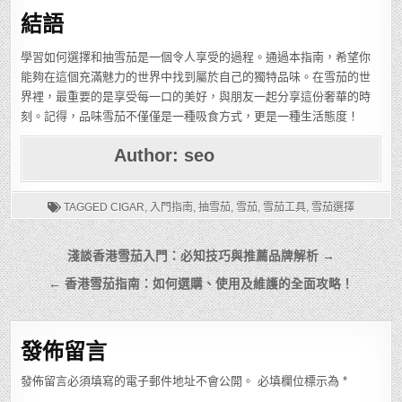
結語
學習如何選擇和抽雪茄是一個令人享受的過程。通過本指南，希望你
能夠在這個充滿魅力的世界中找到屬於自己的獨特品味。在雪茄的世
界裡，最重要的是享受每一口的美好，與朋友一起分享這份奢華的時
刻。記得，品味雪茄不僅僅是一種吸食方式，更是一種生活態度！
Author:
seo
TAGGED
CIGAR
,
入門指南
,
抽雪茄
,
雪茄
,
雪茄工具
,
雪茄選擇
文
淺談香港雪茄入門：必知技巧與推薦品牌解析 →
章
← 香港雪茄指南：如何選購、使用及維護的全面攻略！
導
覽
發佈留言
發佈留言必須填寫的電子郵件地址不會公開。
必填欄位標示為
*