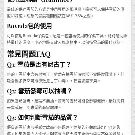
最佳的保存雪茄的方式是使用專用的風潮櫃，這樣可以保持雪茄的濕
度和味道。理想的濕度範圍應該在65%-75%之間。
Boveda包的使用
可以使用Boveda保濕包，這是一種重複使用的保濕工具，能夠幫助維
持最佳的濕度。小心地將其放入風潮櫃中，以保持雪茄的最佳狀態。
常見問題FAQ
Q1: 雪茄是否有尼古丁？
是的，雪茄中含有尼古丁，雖然在抽雪茄時通常不會將煙霧嚥下，但
吸食過多仍然可能導致尼古丁中毒。，建議適度享用。
Q2: 雪茄發霉可以抽嗎？
如果雪茄發霉，建議不要抽。發霉的雪茄可能會影響健康，最好將其
丟棄或是回到專業的商家處理。
Q3: 如何判斷雪茄的品質？
優質的雪茄應該手感柔軟而不是過硬，煙葉的外觀應該均勻且無裂
痕。如果香氣令人愉悅，則這支雪茄大概率會給你帶來不俗的體驗。