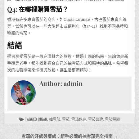
Q4: 在哪裡購買雪茄？
香港有許多專賣雪茄的商店，如Cigar Lounge、古巴雪茄專賣店等
等，當然也可以在一些大型超市或便利店（如7-11）找到不同品牌和
種類的雪茄。
結語
學習享受雪茄是一段充滿魅力的旅程，透過上面的指南，無論你是新
手還是老手，都能找到適合自己的抽雪茄方式和獨特的品味。希望每
次的抽吸能帶來愉悅與放鬆，讓生活更添精彩！
Author:
admin
TAGGED
CIGAR
,
抽雪茄
,
雪茄
,
雪茄保存
,
雪茄品牌
,
雪茄種類
文
雪茄的好處與壞處：新手必讀的抽雪茄完全指南 →