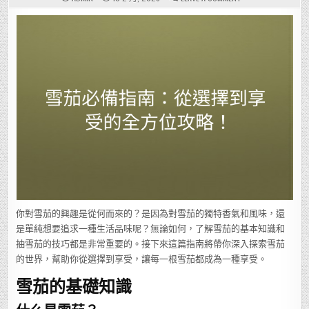
雪
茄
必
備
指
南：
從
選
擇
到
享
受
的
全
方
位
攻
略！
你對雪茄的興趣是從何而來的？是因為對雪茄的獨特香氣和風味，還
是單純想要追求一種生活品味呢？無論如何，了解雪茄的基本知識和
抽雪茄的技巧都是非常重要的。接下來這篇指南將帶你深入探索雪茄
的世界，幫助你從選擇到享受，讓每一根雪茄都成為一種享受。
雪茄的基礎知識