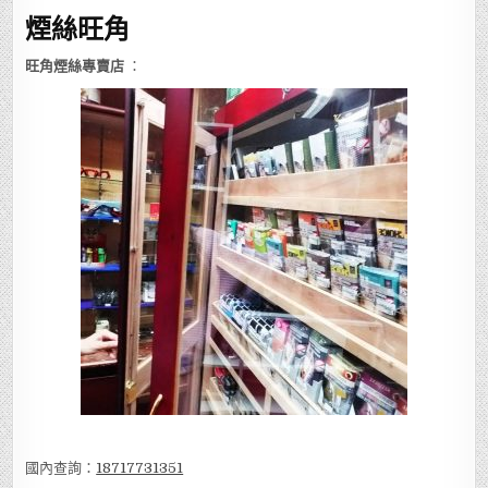
煙絲旺角
旺角煙絲專賣店
：
國內查詢：
18717731351