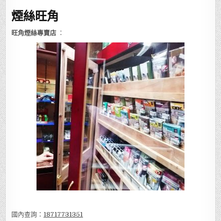
煙絲旺角
旺角煙絲專賣店
：
國內查詢：
18717731351