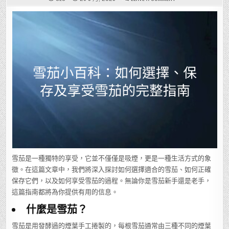
雪
茄
小
百
科：
如
何
選
擇、
保
存
及
享
受
雪
茄
的
完
整
指
南
雪茄是一種獨特的享受，它並不僅僅是吸煙，更是一種生活方式的象
徵。在這篇文章中，我們將深入探討如何選擇適合的雪茄、如何正確
保存它們，以及如何享受雪茄的過程。無論你是雪茄新手還是老手，
這篇指南都將為你提供有用的信息。
什麼是雪茄？
雪茄是用發酵過的煙葉手工捲製的，每根雪茄通常由三種不同的煙葉