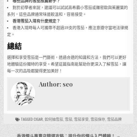
哪些品牌的雪茄推薦新手？
對於初學者來說，建議可以試試高希霸小雪茄或羅密歐與茱麗葉的
系列，這些品牌通常味道較溫和，容易接受。
香港雪茄入境有什麼規定？
香港入境時每人可攜帶不超過19支的雪茄，應注意遵守當地法律規
定。
總結
選擇和享受雪茄是一門藝術，透過合適的知識和方法，我們可以更好
地體驗這份獨特的享受。希望這篇指南能幫助你更深入了解雪茄，讓
每一次的品吸都變得更加美好！
Author:
seo
TAGGED
CIGAR
,
如何抽雪茄
,
雪茄
,
雪茄享受
,
雪茄保存
,
雪茄品牌
文
香港煙斗專賣店精選攻略：提升你的煙斗入門體驗！ →