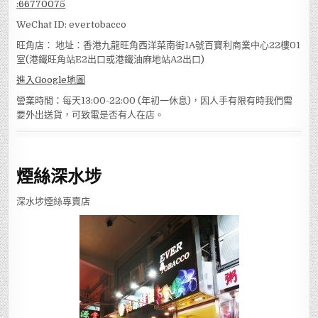
:
66770075
WeChat ID: evertobacco
旺角店： 地址：香港九龍旺角西洋菜南街1A號百寶利商業中心22樓01
室(港鐵旺角站E2出口或港鐵油麻地站A2出口)
進入Google地圖
營業時間：每天13:00-22:00 (年初一休息)，因人手有限有時我們需
要外出送貨，可致電是否有人在店。
煙絲深水埗
深水埗煙絲專賣店