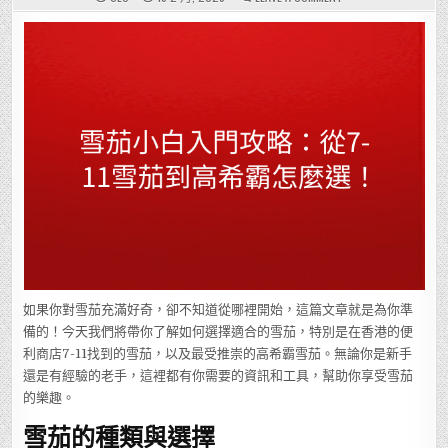
雪
茄
小
白
入
門
攻
略：
從
7-
11
雪
茄
到
高
希
霸
怎
麼
選！
如果你對雪茄充滿好奇，卻不知道從哪裡開始，這篇文章就是為你準
備的！今天我們將帶你了解如何選擇適合的雪茄，特別是在香港的便
利商店7-11找到的雪茄，以及最受推崇的高希霸雪茄。無論你是新手
還是有經驗的老手，這裡都有你需要的資訊和工具，幫助你享受雪茄
的樂趣。
雪茄的種類與選擇