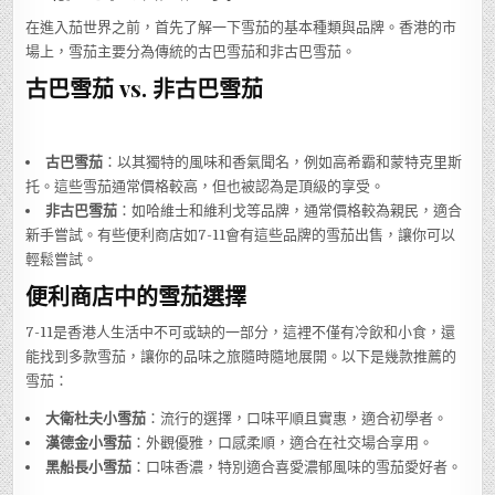
在進入茄世界之前，首先了解一下雪茄的基本種類與品牌。香港的市
場上，雪茄主要分為傳統的古巴雪茄和非古巴雪茄。
古巴雪茄 vs. 非古巴雪茄
古巴雪茄
：以其獨特的風味和香氣聞名，例如高希霸和蒙特克里斯
托。這些雪茄通常價格較高，但也被認為是頂級的享受。
非古巴雪茄
：如哈維士和維利戈等品牌，通常價格較為親民，適合
新手嘗試。有些便利商店如7-11會有這些品牌的雪茄出售，讓你可以
輕鬆嘗試。
便利商店中的雪茄選擇
7-11是香港人生活中不可或缺的一部分，這裡不僅有冷飲和小食，還
能找到多款雪茄，讓你的品味之旅隨時隨地展開。以下是幾款推薦的
雪茄：
大衛杜夫小雪茄
：流行的選擇，口味平順且實惠，適合初學者。
漢德金小雪茄
：外觀優雅，口感柔順，適合在社交場合享用。
黑船長小雪茄
：口味香濃，特別適合喜愛濃郁風味的雪茄愛好者。