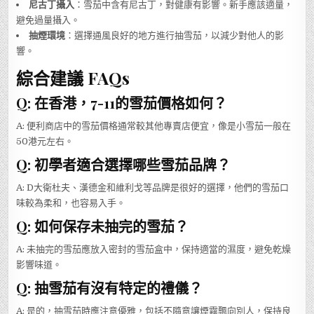
尼古丁攝入
：雪茄中含有尼古丁，對健康有影響。新手應該適量，
避免過量攝入。
抽煙環境
：選擇通風良好的地方進行抽雪茄，以減少對他人的影
響。
綜合建議 FAQs
Q: 在香港，7-11的雪茄價格如何？
A: 便利商店中的雪茄價格通常較其他專賣店便宜，像是小雪茄一般在
50港元左右。
Q: 初學者適合選擇哪些雪茄品牌？
A: D大衛杜夫、漢德金和維利戈等品牌是很好的選擇，他們的雪茄口
味較為柔和，也容易入手。
Q: 如何保存未抽完的雪茄？
A: 未抽完的雪茄應放入密封的雪茄盒中，保持適當的濕度，避免乾燥
影響味道。
Q: 抽雪茄有沒有特定的禮儀？
A: 是的，抽雪茄時應注意優雅，包括不隨意讓煙霧飄向別人，保持良