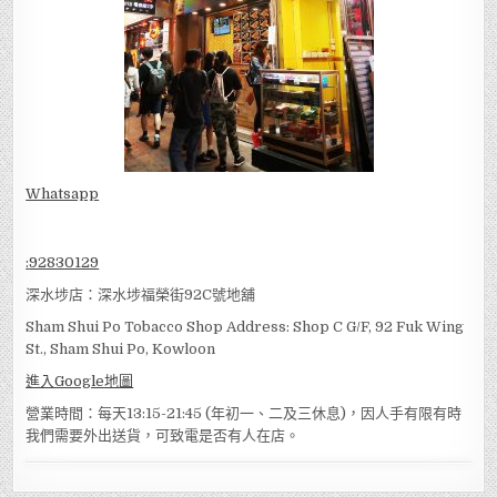
Whatsapp
:
92830129
深水埗店：深水埗福榮街92C號地舖
Sham Shui Po Tobacco Shop Address: Shop C G/F, 92 Fuk Wing
St., Sham Shui Po, Kowloon
進入Google地圖