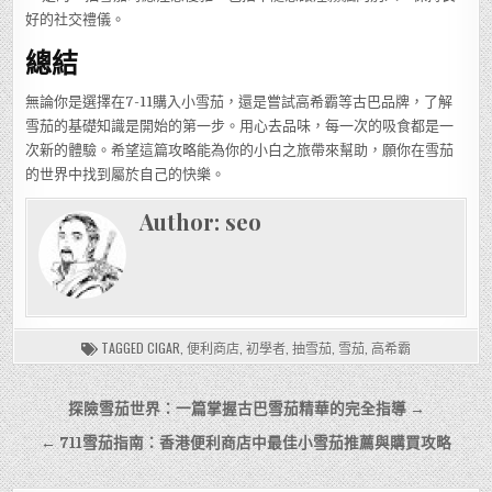
好的社交禮儀。
總結
無論你是選擇在7-11購入小雪茄，還是嘗試高希霸等古巴品牌，了解
雪茄的基礎知識是開始的第一步。用心去品味，每一次的吸食都是一
次新的體驗。希望這篇攻略能為你的小白之旅帶來幫助，願你在雪茄
的世界中找到屬於自己的快樂。
Author:
seo
TAGGED
CIGAR
,
便利商店
,
初學者
,
抽雪茄
,
雪茄
,
高希霸
文
探險雪茄世界：一篇掌握古巴雪茄精華的完全指導 →
章
← 711雪茄指南：香港便利商店中最佳小雪茄推薦與購買攻略
導