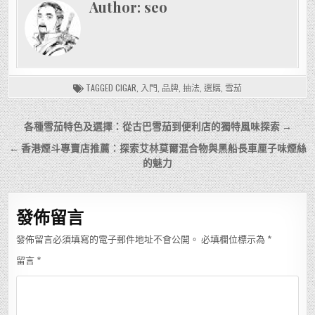
Author:
seo
TAGGED
CIGAR
,
入門
,
品牌
,
抽法
,
選購
,
雪茄
文
各種雪茄特色及選擇：從古巴雪茄到便利店的獨特風味探索 →
章
← 香港煙斗專賣店推薦：探索艾林莫爾混合物與黑船長車厘子味煙絲
導
的魅力
覽
發佈留言
發佈留言必須填寫的電子郵件地址不會公開。
必填欄位標示為
*
留言
*