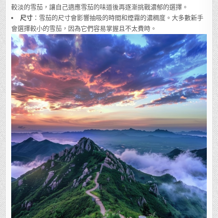
較淡的雪茄，讓自己適應雪茄的味道後再逐漸挑戰濃郁的選擇。
尺寸
：雪茄的尺寸會影響抽吸的時間和煙霧的濃稠度。大多數新手
會選擇較小的雪茄，因為它們容易掌握且不太費時。