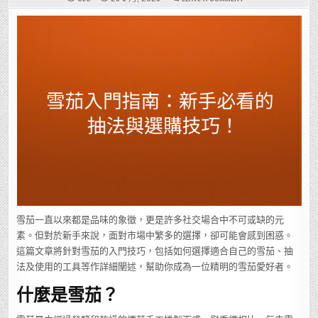
雪
茄
入
門
指
南：
新
手
必
看
的
抽
法
與
選
購
技
巧！
雪茄一直以來都是品味的象徵，更是許多社交場合中不可或缺的元
素。但對於新手來說，面對市場中繁多的選擇，卻可能會感到困惑。
這篇文章將針對雪茄的入門技巧，包括如何選擇適合自己的雪茄、抽
法及使用的工具等作詳細闡述，幫助你成為一位精明的雪茄愛好者。
什麼是雪茄？