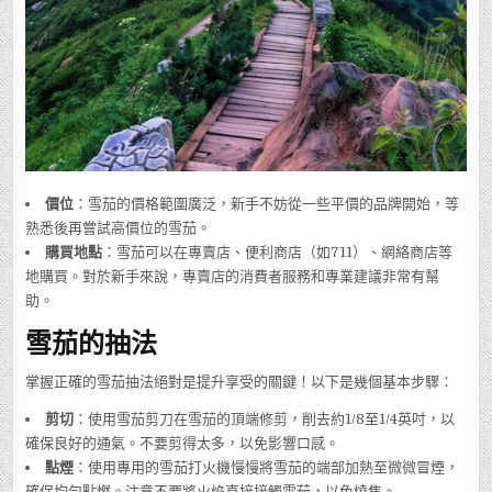
價位
：雪茄的價格範圍廣泛，新手不妨從一些平價的品牌開始，等
熟悉後再嘗試高價位的雪茄。
購買地點
：雪茄可以在專賣店、便利商店（如711）、網絡商店等
地購買。對於新手來說，專賣店的消費者服務和專業建議非常有幫
助。
雪茄的抽法
掌握正確的雪茄抽法絕對是提升享受的關鍵！以下是幾個基本步驟：
剪切
：使用雪茄剪刀在雪茄的頂端修剪，削去約1/8至1/4英吋，以
確保良好的通氣。不要剪得太多，以免影響口感。
點煙
：使用專用的雪茄打火機慢慢將雪茄的端部加熱至微微冒煙，
確保均勻點燃。注意不要將火焰直接接觸雪茄，以免燒焦。