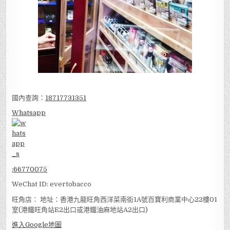
國內查詢：
18717731351
Whatsapp
:
66770075
WeChat ID: evertobacco
旺角店： 地址：香港九龍旺角西洋菜南街1A號百寶利商業中心22樓01
室(港鐵旺角站E2出口或港鐵油麻地站A2出口)
進入Google地圖