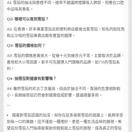
A1: 雪茄的抽法與香煙不同，通常不建議將煙霧吸入肺部，而應在口腔
中品味其香氣。
Q2: 哪裡可以買到雪茄？
A2: 在香港，許多專業雪茄店和便利商店都會出售雪茄，知名的如旺角
和尖沙咀的雪茄專賣店都有豐富的選擇。
Q3: 雪茄的價格如何？
A3: 雪茄的價格差異很大，從幾十元到幾百元不等，主要取決於品牌、
產地和大小等因素。新手可先選擇入門價格的品牌，如711的雪茄系
列。
Q4: 抽雪茄對健康有影響嗎？
A4: 雖然雪茄的尼古丁含量高，但由於抽法不同，直接的危害相對較
小。長期抽雪茄仍然會對健康造成影響，建議適量享用。
—
隨著對雪茄認識的加深，祝你在這条探索雪茄的道路上，能夠享受
到每一口的樂趣！這不僅是一種嗜好，更是一種生活品味的展現。希
望這份雪茄入門指南能幫助你輕鬆踏上雪茄的旅程，成為真正的雪茄