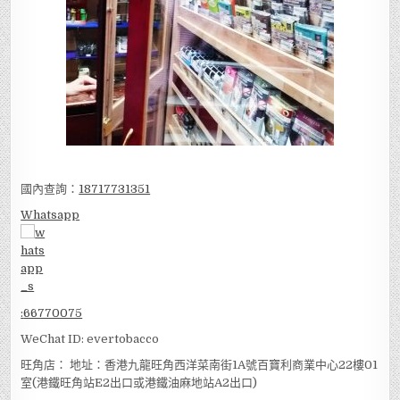
國內查詢：
18717731351
Whatsapp
:
66770075
WeChat ID: evertobacco
旺角店： 地址：香港九龍旺角西洋菜南街1A號百寶利商業中心22樓01
室(港鐵旺角站E2出口或港鐵油麻地站A2出口)