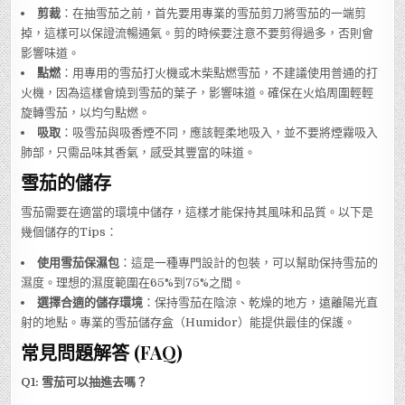
剪裁
：在抽雪茄之前，首先要用專業的雪茄剪刀將雪茄的一端剪
掉，這樣可以保證流暢通氣。剪的時候要注意不要剪得過多，否則會
影響味道。
點燃
：用專用的雪茄打火機或木柴點燃雪茄，不建議使用普通的打
火機，因為這樣會燒到雪茄的葉子，影響味道。確保在火焰周圍輕輕
旋轉雪茄，以均勻點燃。
吸取
：吸雪茄與吸香煙不同，應該輕柔地吸入，並不要將煙霧吸入
肺部，只需品味其香氣，感受其豐富的味道。
雪茄的儲存
雪茄需要在適當的環境中儲存，這樣才能保持其風味和品質。以下是
幾個儲存的Tips：
使用雪茄保濕包
：這是一種專門設計的包裝，可以幫助保持雪茄的
濕度。理想的濕度範圍在65%到75%之間。
選擇合適的儲存環境
：保持雪茄在陰涼、乾燥的地方，遠離陽光直
射的地點。專業的雪茄儲存盒（Humidor）能提供最佳的保護。
常見問題解答 (FAQ)
Q1: 雪茄可以抽進去嗎？