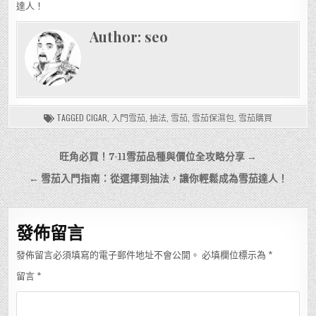
達人！
Author:
seo
TAGGED
CIGAR
,
入門雪茄
,
抽法
,
雪茄
,
雪茄保濕包
,
雪茄購買
文
旺角必買！7-11雪茄品種與價位全攻略分享 →
章
← 雪茄入門指南：從選擇到抽法，讓你輕鬆成為雪茄達人！
導
覽
發佈留言
發佈留言必須填寫的電子郵件地址不會公開。
必填欄位標示為
*
留言
*