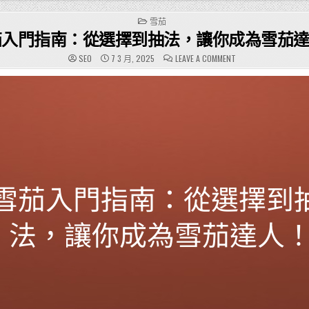
POSTED
雪茄
IN
茄入門指南：從選擇到抽法，讓你成為雪茄
ON
SEO
7 3 月, 2025
LEAVE A COMMENT
雪
茄
入
門
指
南：
從
選
擇
到
抽
法，
讓
你
成
為
雪
茄
達
人！