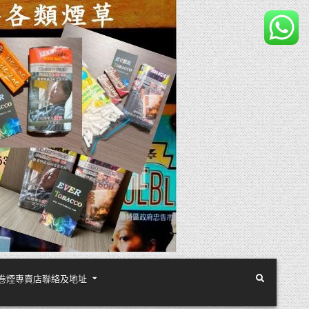
煙絲手卷煙專賣店聯絡及地址