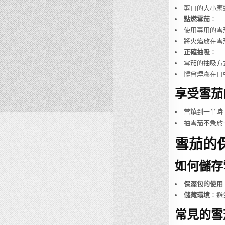
剪口的大小應
點燃雪茄
：
使用專用的雪
將火焰放在雪
正確抽吸
：
雪茄的抽吸方
體會煙霧在口
享受雪茄
當燒到一半時
抽雪茄不急於
雪茄的
如何儲存
保溼包的使用
儲藏環境
：避
常見的雪