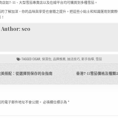
商店如7-11、大型雪茄專賣店以及在線平台均可購買到多種雪茄。
茄的了解加深，你的品味與享受也會隨之提升。把這些小貼士和知識運用到實際
彩！
Author:
seo
TAGGED
CIGAR
,
保濕包
,
品牌推薦
,
抽法技巧
,
新手指導
,
雪茄
完美搭配：從選擇到保存的全指南
香港7-11雪茄價格及種類
寫的電子郵件地址不會公開。
必填欄位標示為
*