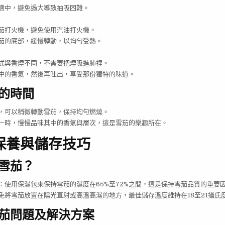
適中，避免過大導致抽吸困難。
茄打火機，避免使用汽油打火機。
茄的底部，緩慢轉動，以均勻受熱。
式與香煙不同，不需要把煙吸進肺裡。
中的香氣，然後再吐出，享受那份獨特的味道。
的時間
，可以稍微轉動雪茄，保持均勻燃燒。
一時，慢慢品味其中的香氣與層次，這是雪茄的樂趣所在。
保養與儲存技巧
雪茄？
：使用保濕包來保持雪茄的濕度在65%至72%之間，這是保持雪茄品質的重要
免將雪茄放置在陽光直射或高溫高濕的地方，最佳儲存溫度維持在18至21攝氏
茄問題及解決方案