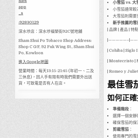
小雪茄 vs. 
小雪茄通常較
大雪茄則需要
:
92830129
新手推薦的雪
| 品牌 | 產品 | 特點
深水埗店：深水埗福榮街92C號地舖
|—————–|——
Sham Shui Po Tobacco Shop Address:
Shop C G/F, 92 Fuk Wing St., Sham Shui
| Cohiba | Sig
Po, Kowloon
| Montecristo
進入Google地圖
營業時間：每天13:15-21:45 (年初一、二及
| Romeo y Jul
三休息)，因人手有限有時我們需要外出送
最佳雪
貨，可致電是否有人在店。
如何正確
準備階段
：
選擇一個安靜
確保雪茄的保
剪裁雪茄
：
使用專門的雪