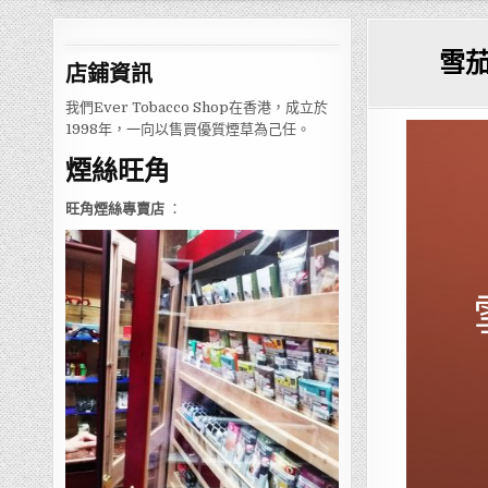
雪
店鋪
資訊
我們Ever Tobacco Shop在香港，成立於
1998年，一向以售買優質煙草為己任。
煙絲旺角
旺角煙絲專賣店
：