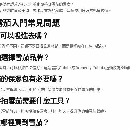
保儲存環境的通風，並定期檢查雪茄的濕度。
免點燃時煙頭不均，或出現夾雜的樹脂，建議使用良好的點煙技術。
：雪茄入門常見問題
茄可以吸進去嗎？
法與香煙不同，建議不應直接吸進肺部，而是讓煙霧在口腔中品味。
何選擇雪茄品牌？
時，可以根據口味偏好，建議嘗試Cohiba或Romeo y Julieta這類較為柔
茄的保濕包有必要嗎？
茄的品質與濕度息息相關，使用保濕包能夠有效保持雪茄的風味。
手抽雪茄需要什麼工具？
包括雪茄剪刀、打火機和保濕盒，這些能大大提升你的抽雪茄體驗。
在哪裡買到雪茄？