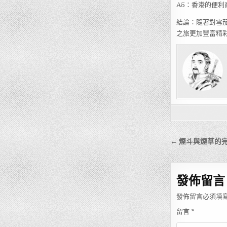
A5：香港的便利
結論：隨著對雪
之旅更加豐富精
文
← 煙斗與煙草的
章
導
發佈留言
覽
發佈留言必須填
留言
*