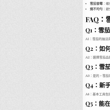
雪茄發霉
：確
燒不均勻
：避
FAQ
Q1：雪
A1：雪茄的抽
Q2：如
A2：選擇雪茄品牌
Q3：雪
A3：是的，雪
Q4：新
A4：基本工具
Q5：能