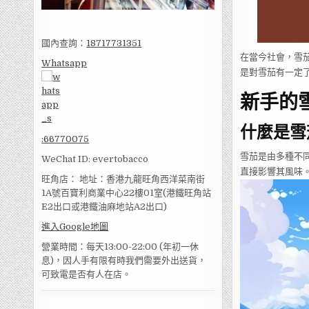
國內查詢：
18717731351
在當今社會，雪
Whatsapp
是對雪茄有一定
新手的
什麼是雪
:
66770075
雪茄是由多種不
WeChat ID: evertobacco
直接影響其風味
旺角店： 地址：香港九龍旺角西洋菜南街
1A號百寶利商業中心22樓01室(港鐵旺角站
E2出口或港鐵油麻地站A2出口)
進入Google地圖
營業時間：每天13:00-22:00 (年初一休
息)，因人手有限有時我們需要外出送貨，
可致電是否有人在店。