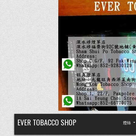
Skip
EVER TOBACCO SHOP
煙絲
to
content