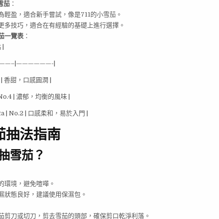
大雪茄
：
為輕盈，適合新手嘗試，像是711的小雪茄。
更多技巧，適合在有經驗的基礎上進行選擇。
茄一覽表
：
 |
——–|——————-|
lo I | 香甜，口感圓潤 |
 | No.4 | 濃郁，均衡的風味 |
ieta | No.2 | 口感柔和，易於入門 |
茄抽法指南
抽雪茄？
的環境，避免喧嘩。
濕狀態良好，建議使用保濕包。
茄剪刀或切刀，剪去雪茄的頭部，確保剪口乾淨利落。