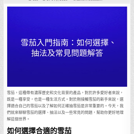
雪
茄
入
門
指
南：
如
何
選
擇、
抽
法
及
常
見
問
題
解
答
雪茄，這種帶有濃厚歷史和文化背景的產品，對於許多愛好者來說，
既是一種享受，也是一種生活方式。對於剛接觸雪茄的新手來說，選
擇適合自己的雪茄以及了解如何正確抽雪茄是非常重要的。今天，我
們就來聊聊雪茄的選擇、抽法以及一些常見的問題，幫助你更好地理
解這個世界。
如何選擇合適的雪茄