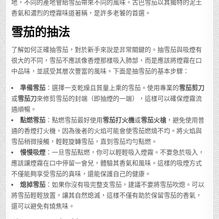
地，不同的產地會給雪茄帶來不同的風味。古巴雪茄以其獨特的泥土
香氣和濃烈的煙霧味道著稱，是許多老饕的首選。
雪茄的抽法
了解如何正確抽雪茄，對於新手來說是非常關鍵的。抽雪茄與吸煙有
很大的不同，雪茄不應該像香煙那樣吸入肺部，而是應該將煙霧在口
中品味，並感受其層次豐富的風味。下面是抽雪茄的基本步驟：
準備雪茄
：選擇一支乾燥且質量上乘的雪茄。使用專業的
雪茄剪刀
或
雪茄刀
來修剪雪茄的封端（即抽煙的一端），這樣可以確保煙霧流
通順暢。
點燃雪茄
：點燃雪茄最好使用
雪茄打火機
或
雪茄火槍
，避免使用普
通的香煙打火機，因為後者的火焰可能會使雪茄燃燒不均。將火焰與
雪茄稍微接觸，輕輕旋轉雪茄，直到雪茄均勻點燃。
慢慢吸煙
：一旦雪茄點燃，你可以輕輕吸入煙霧。不要急於吸入，
應該讓煙霧在口中停留一會兒，體驗其香氣和風味。這樣的吸煙方式
不僅能夠享受雪茄的真味，還能保護自己的健康。
熄掉雪茄
：如果你沒有吸完整支雪茄，建議不要將雪茄吹熄。可以
將雪茄輕輕放置，讓其自然熄滅，這樣不僅有助於保留雪茄的香氣，
還可以避免有燒焦味。