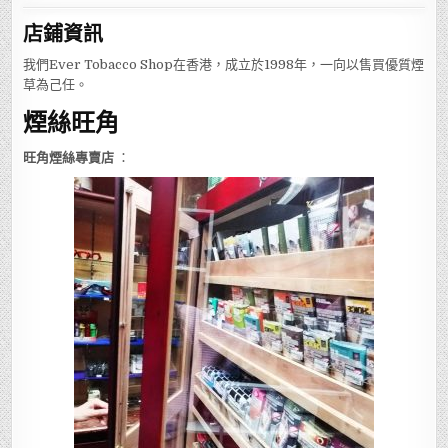
店鋪
資訊
我們Ever Tobacco Shop在香港，成立於1998年，一向以售買優質煙
草為己任。
煙絲旺角
旺角煙絲專賣店
：