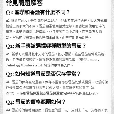
常見問題解答
Q1: 雪茄和香煙有什麼不同？
A1
: 雖然雪茄和香煙都屬於煙草製品，但兩者在製作過程、吸入方式和
體驗上有很大的不同。雪茄通常使用整葉煙草，而香煙則使用切碎的
煙草。雪茄的煙霧比較濃厚，並且應該在口中品味，而不是吸入肺
部。雪茄通常需要較長的時間來品味，而香煙則更為即時。
Q2: 新手應該選擇哪種類型的雪茄？
A2
: 新手可以選擇較小尺寸的雪茄，如
小雪茄
，這些雪茄通常較為輕
盈，且吸煙時間較短。選擇較為溫和的雪茄品牌（例如Romeo y
Julieta或Montecristo）會讓你更容易入門。
Q3: 如何知道雪茄是否保存得當？
A3
: 雪茄的保存至關重要。保存不當會導致雪茄乾燥或變質。理想的保
存條件是保持濕度在65%至70%之間，並保持適當的溫度（約
21°C）。使用
雪茄保濕包
或
雪茄保濕盒
來保持雪茄的最佳狀態。
Q4: 雪茄的價格範圍如何？
A4
: 雪茄的價格範圍很廣，從便宜的幾十元一支到上千元一支都有。價