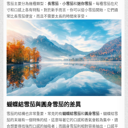
雪茄主要分為幾種類型：
長雪茄
、
小雪茄
和
迷你雪茄
。每種雪茄在尺
寸和口感上各有特點。對於新手而言，你可以從小雪茄開始，它們通
常比長雪茄便宜，而且不需要太長的時間來享受。
蝴蝶結雪茄與圓身雪茄的差異
雪茄的結構也非常重要，常見的有
蝴蝶結雪茄
和
圓身雪茄
。蝴蝶結雪
茄的末端有一個特殊的結，這意味著它的口感和香氣會較為集中，適
合想要尋找強烈口感的抽吸者；而圓身雪茄則相對容易抽出，口感平