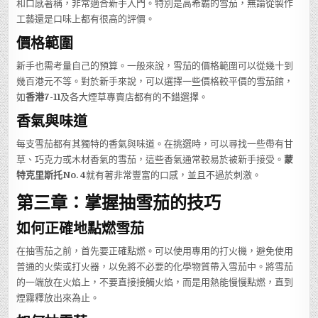
和口感著稱，非常適合新手入門。特別是高希霸的雪茄，無論從製作
工藝還是口味上都有很高的評價。
價格範圍
新手也需考量自己的預算。一般來說，雪茄的價格範圍可以從幾十到
幾百港元不等。對於新手來說，可以選擇一些價格較平價的雪茄館，
如
香港7-11
及各大煙草專賣店都有的不錯選擇。
香氣與味道
每支雪茄都有其獨特的香氣與味道。在挑選時，可以尋找一些帶有甘
草、巧克力或木材香氣的雪茄，這些香氣通常較易於被新手接受。
蒙
特克里斯托No. 4
就有著非常豐富的口感，並且不過於刺激。
第三章：掌握抽雪茄的技巧
如何正確地點燃雪茄
在抽雪茄之前，首先要正確點燃。可以使用專用的打火機，避免使用
普通的火柴或打火器，以免將不必要的化學物質帶入雪茄中。將雪茄
的一端放在火焰上，不要直接接觸火焰，而是用熱能慢慢點燃，直到
煙霧釋放出來為止。