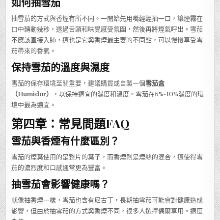
如何抽雪茄
抽雪茄的方式與香煙有所不同。一開始先用嘴輕輕抽一口，讓煙霧在
口中轉動幾秒，透過舌頭和味覺感受氛圍，然後再將煙氣呼出。雪茄
不應該直接入肺，這也是它與香煙最主要的不同點，可以慢慢享受雪
茄帶來的香氣。
保持雪茄的溫度與濕度
雪茄的保存環境至關重要，建議購買或自製一個
雪茄盒
（Humidor）
，以保持適宜的濕度和溫度。雪茄在5%-10%濕度的環
境中最為適宜。
第四章：常見問題FAQ
雪茄與香煙有什麼區別？
雪茄的煙葉使用的是整片的葉子，而香煙則是煙絲的混合，這使得雪
茄的濃烈度和口感通常更為豐富。
抽雪茄會影響健康嗎？
就像抽香煙一樣，雪茄也含有尼古丁，長期抽雪茄可能會對健康造成
影響，但由於抽雪茄的方式與香煙不同，很多人選擇偶爾享用。適度