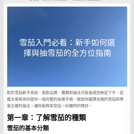
雪
茄
入
門
必
看：
新
手
如
何
選
擇
與
抽
雪
茄
的
全
方
位
指
南
對於雪茄新手來說，面對品牌、種類和抽法可能會感到無從下手。這
篇文章將為你提供一個完整的指導手冊，幫助你選擇合適的雪茄和學
會正確的抽法，讓你能夠享受這一份獨特的嗜好。
第一章：了解雪茄的種類
雪茄的基本分類