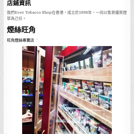
店鋪
資訊
我們Ever Tobacco Shop在香港，成立於1998年，一向以售買優質煙
草為己任。
煙絲旺角
旺角煙絲專賣店
：