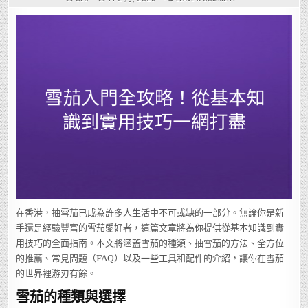
雪
茄
入
門
全
攻
略！
從
基
本
知
識
到
實
用
技
巧
一
網
打
盡
在香港，抽雪茄已成為許多人生活中不可或缺的一部分。無論你是新
手還是經驗豐富的雪茄愛好者，這篇文章將為你提供從基本知識到實
用技巧的全面指南。本文將涵蓋雪茄的種類、抽雪茄的方法、全方位
的推薦、常見問題（FAQ）以及一些工具和配件的介紹，讓你在雪茄
的世界裡游刃有餘。
雪茄的種類與選擇