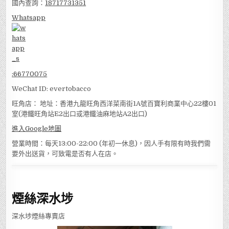
國內查詢：
18717731351
Whatsapp
:
66770075
WeChat ID: evertobacco
旺角店： 地址：香港九龍旺角西洋菜南街1A號百寶利商業中心22樓01
室(港鐵旺角站E2出口或港鐵油麻地站A2出口)
進入Google地圖
營業時間：每天13:00-22:00 (年初一休息)，因人手有限有時我們需
要外出送貨，可致電是否有人在店。
煙絲深水埗
深水埗煙絲專賣店