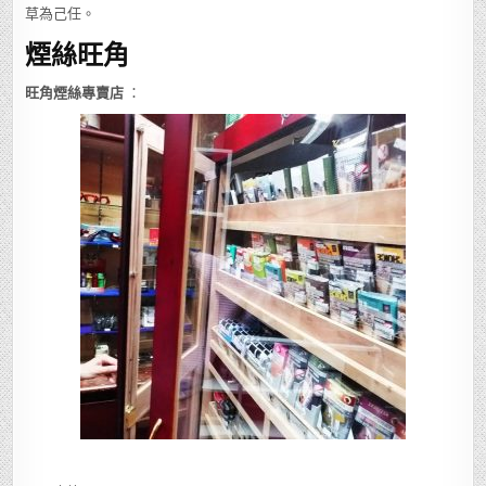
草為己任。
煙絲旺角
旺角煙絲專賣店
：