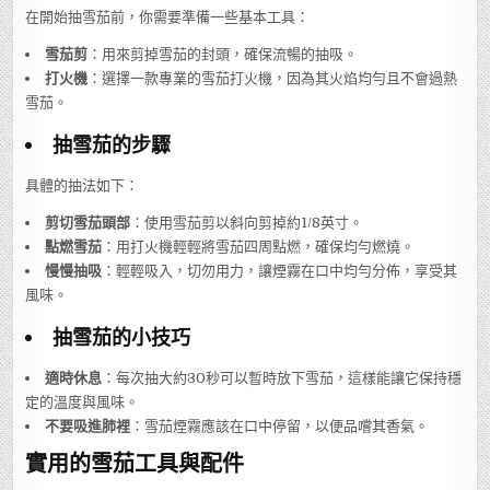
在開始抽雪茄前，你需要準備一些基本工具：
雪茄剪
：用來剪掉雪茄的封頭，確保流暢的抽吸。
打火機
：選擇一款專業的雪茄打火機，因為其火焰均勻且不會過熱
雪茄。
抽雪茄的步驟
具體的抽法如下：
剪切雪茄頭部
：使用雪茄剪以斜向剪掉約1/8英寸。
點燃雪茄
：用打火機輕輕將雪茄四周點燃，確保均勻燃燒。
慢慢抽吸
：輕輕吸入，切勿用力，讓煙霧在口中均勻分佈，享受其
風味。
抽雪茄的小技巧
適時休息
：每次抽大約30秒可以暫時放下雪茄，這樣能讓它保持穩
定的溫度與風味。
不要吸進肺裡
：雪茄煙霧應該在口中停留，以便品嚐其香氣。
實用的雪茄工具與配件