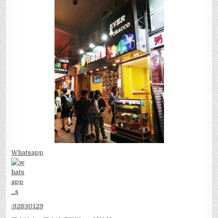
Whatsapp
:
92830129