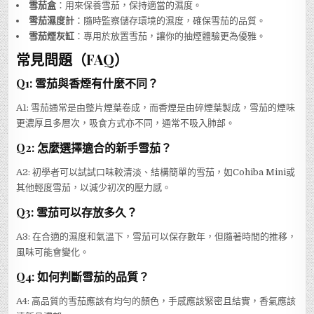
雪茄盒
：用來保養雪茄，保持適當的濕度。
雪茄濕度計
：隨時監察儲存環境的濕度，確保雪茄的品質。
雪茄煙灰缸
：專用於放置雪茄，讓你的抽煙體驗更為優雅。
常見問題（FAQ）
Q1: 雪茄與香煙有什麼不同？
A1: 雪茄通常是由整片煙葉卷成，而香煙是由碎煙葉製成，雪茄的煙味
更濃厚且多層次，吸食方式亦不同，通常不吸入肺部。
Q2: 怎麼選擇適合的新手雪茄？
A2: 初學者可以試試口味較清淡、結構簡單的雪茄，如Cohiba Mini或
其他輕度雪茄，以減少初次的壓力感。
Q3: 雪茄可以存放多久？
A3: 在合適的濕度和氣溫下，雪茄可以保存數年，但隨著時間的推移，
風味可能會變化。
Q4: 如何判斷雪茄的品質？
A4: 高品質的雪茄應該有均勻的顏色，手感應該緊密且結實，香氣應該