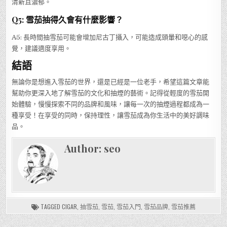
清新且濃郁。
Q5: 雪茄抽得久會有什麼影響？
A5: 長時間抽雪茄可能會增加尼古丁攝入，可能造成頭暈和噁心的感
覺，建議適度享用。
結語
無論你是想進入雪茄的世界，還是已經是一位老手，希望這篇文章能
幫助你更深入地了解雪茄的文化和抽煙的藝術。記得從輕度的雪茄開
始體驗，慢慢探索不同的品牌和風味，讓每一次的抽煙過程都成為一
種享受！在享受的同時，保持理性，讓雪茄成為你生活中的美好調味
品。
Author:
seo
TAGGED
CIGAR
,
抽雪茄
,
雪茄
,
雪茄入門
,
雪茄品牌
,
雪茄推薦