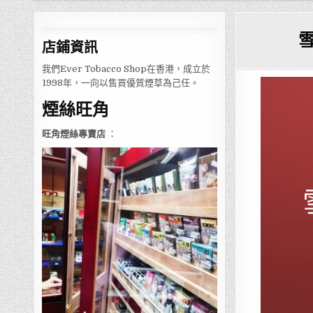
店鋪
資訊
我們Ever Tobacco Shop在香港，成立於
1998年，一向以售買優質煙草為己任。
煙絲旺角
旺角煙絲專賣店
：