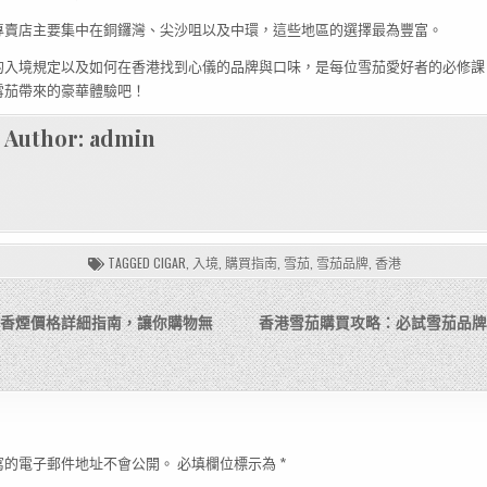
專賣店主要集中在銅鑼灣、尖沙咀以及中環，這些地區的選擇最為豐富。
的入境規定以及如何在香港找到心儀的品牌與口味，是每位雪茄愛好者的必修課
雪茄帶來的豪華體驗吧！
Author:
admin
TAGGED
CIGAR
,
入境
,
購買指南
,
雪茄
,
雪茄品牌
,
香港
茄與香煙價格詳細指南，讓你購物無
香港雪茄購買攻略：必試雪茄品牌
寫的電子郵件地址不會公開。
必填欄位標示為
*