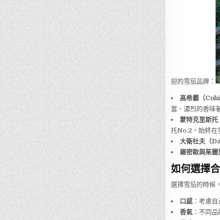
迎的雪茄品牌：
高希霸（Cohi
富、濃烈的香味
蒙特克里斯托（M
托No.2，始終
大衛杜夫（Dav
羅密歐與茱麗葉（
如何選擇合
選擇雪茄的時候
口感
：考慮自
香氣
：不同品