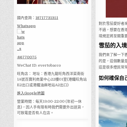
國內查詢：
18717731351
對於雪茄愛好者
Whatsapp
不過，想要在香
境規定將至關重
雪茄的入境
我們來了解一下
:
66770075
的是，這個數量是
WeChat ID: evertobacco
這是很多煙民常
旺角店： 地址：香港九龍旺角西洋菜南街
如何確保自
1A號百寶利商業中心22樓01室(港鐵旺角站
E2出口或港鐵油麻地站A2出口)
進入Google地圖
營業時間：每天13:00-22:00 (年初一休
息)，因人手有限有時我們需要外出送貨，
可致電是否有人在店。