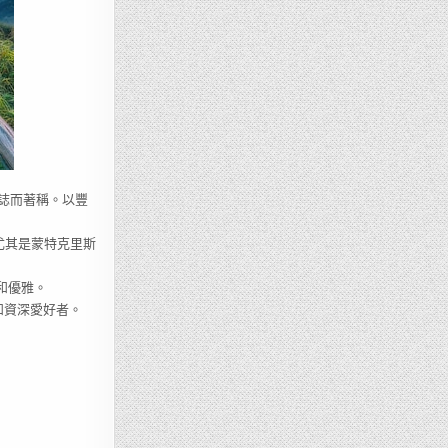
誌而著稱。以豐
尤其是蒙特克里斯
和優雅。
和資深愛好者。