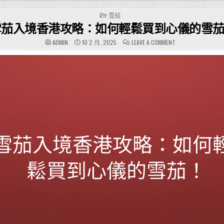
POSTED
雪茄
IN
雪茄入境香港攻略：如何輕鬆買到心儀的雪
ON
ADMIN
10 2 月, 2025
LEAVE A COMMENT
雪
茄
入
境
香
港
攻
略：
如
何
輕
鬆
買
到
心
儀
的
雪
茄！