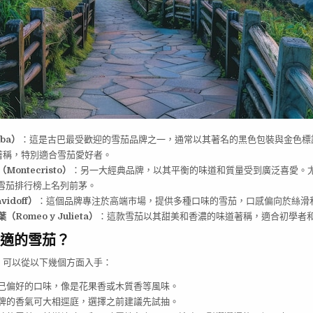
ba）
：這是古巴最受歡迎的雪茄品牌之一，通常以其著名的黑色包裝與金色標
著稱，特別適合雪茄愛好者。
ontecristo）
：另一大經典品牌，以其平衡的味道和質量受到廣泛喜愛。
在雪茄排行榜上名列前茅。
idoff）
：這個品牌專注於高端市場，提供多種口味的雪茄，口感偏向於絲滑
Romeo y Julieta）
：這款雪茄以其甜美和香濃的味道著稱，適合初學者
適的雪茄？
，可以從以下幾個方面入手：
己偏好的口味，像是花果香或木質香等風味。
牌的香氣可大相逕庭，選擇之前建議先試抽。