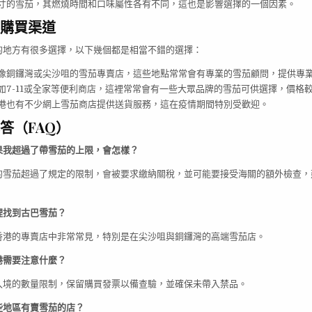
寸的雪茄，其燃燒時間和口味屬性各有不同，這也是影響選擇的一個因素。
購買渠道
的地方有很多選擇，以下幾個都是相當不錯的選擇：
像銅鑼灣或尖沙咀的雪茄專賣店，這些地點常常會有專業的雪茄顧問，提供專
如7-11或全家等便利商店，這裡常常會有一些大眾品牌的雪茄可供選擇，價格
港也有不少網上雪茄商店提供送貨服務，這在疫情期間特別受歡迎。
答（FAQ）
果我超過了帶雪茄的上限，會怎樣？
的雪茄超過了規定的限制，會被要求繳納關稅，並可能要接受海關的額外檢查，
裡找到古巴雪茄？
香港的專賣店中非常常見，特別是在尖沙咀與銅鑼灣的高端雪茄店。
港需要注意什麼？
入境的數量限制，保留購買發票以備查驗，並確保未帶入禁品。
些地區有賣雪茄的店？