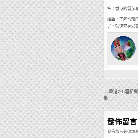
答：香港的雪茄
結語，了解雪茄
了，就快來享受
文
← 香港7-11雪
章
憂！
導
覽
發佈留言
發佈留言必須填