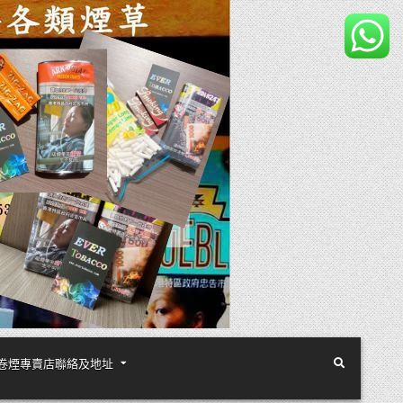
煙絲手卷煙專賣店聯絡及地址