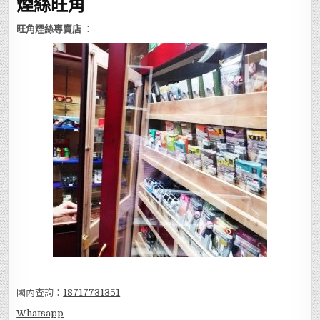
煙絲旺角
旺角煙絲專賣店
：
國內查詢：
18717731351
Whatsapp