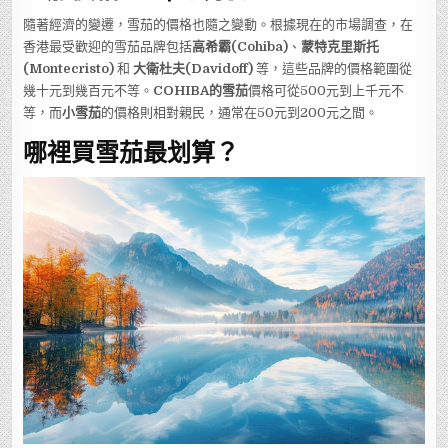
隨著經濟的變遷，雪茄的價格也隨之變動。根據現在的市場調查，在
香港最受歡迎的雪茄品牌包括
高希霸(Cohiba)
、
蒙特克里斯托
(Montecristo)
和
大衛杜夫(Davidoff)
等，這些品牌的價格範圍從
幾十元到幾百元不等。
COHIBA的雪茄
價格可從500元到上千元不
等，而
小雪茄
的價格則相對親民，通常在50元到200元之間。
哪裡買雪茄最划算？