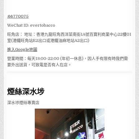
:
66770075
WeChat ID: evertobacco
旺角店： 地址：香港九龍旺角西洋菜南街1A號百寶利商業中心22樓01
室(港鐵旺角站E2出口或港鐵油麻地站A2出口)
進入Google地圖
營業時間：每天13:00-22:00 (年初一休息)，因人手有限有時我們需
要外出送貨，可致電是否有人在店。
煙絲深水埗
深水埗煙絲專賣店