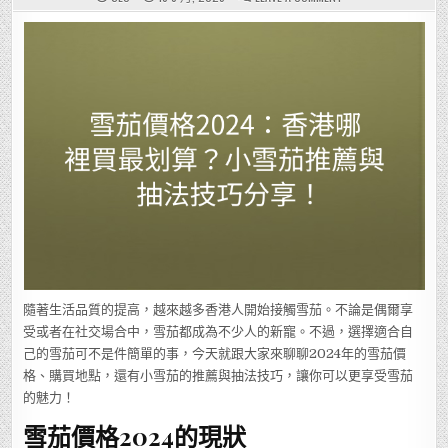
雪
茄
價
格
2024：
香
港
哪
裡
買
最
划
算？
小
雪
茄
推
薦
與
抽
法
技
巧
分
享！
隨著生活品質的提高，越來越多香港人開始接觸雪茄。不論是偶爾享
受或者在社交場合中，雪茄都成為不少人的新寵。不過，選擇適合自
己的雪茄可不是件簡單的事，今天就跟大家來聊聊2024年的雪茄價
格、購買地點，還有小雪茄的推薦與抽法技巧，讓你可以更享受雪茄
的魅力！
雪茄價格2024的現狀