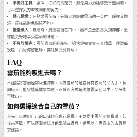
準備好工具
：選擇一把好的雪茄剪，避免用力過猛導致雪茄損壞。
可以選擇尖刀型或圓形的剪刀。
靜心點燃
：在點燃雪茄時，先將火源距離雪茄約一英吋，靜候其燃
燒，這樣能避免燃燒不均。
慢慢吸入
：吸煙時，將煙霧留在口中，而不是急於吞入到肺部，這
樣能更好地享受雪茄的味道。
不急於燒完
：雪茄應該細細品味，過快燒完會失去其精華，建議每
次吸一口後停留數秒，讓味道充分釋放。
FAQ
雪茄能夠吸進去嗎？
不建議將雪茄煙霧吸進肺部，因為雪茄的煙霧含有較高的尼古丁，長
期吸入可能會造成健康問題。正確的方式是將煙霧留在口中，品味後
再吐出。
如何選擇適合自己的雪茄？
首先可以依照自己的口味傾向進行選擇，不妨從小雪茄開始嘗試，若
後來喜歡，可以逐漸嘗試其他型號或品牌。還可以向專賣店的店員尋
求建議。