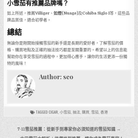
小雪茄有推薦品牌嗎？
如上所述，推薦
Villiger
、
如煙(Nuage)
及
Cohiba Siglo I
等，這些品
牌品質佳，適合初學者。
總結
無論你是剛開始接觸雪茄的新手還是長期的愛好者，了解雪茄的價
格、購買地點及正確的抽法技巧都是至關重要的。希望以上的信息能
幫助你在享受雪茄的過程中，更加得心應手，讓你的生活更添一份獨
特的風味！
Author:
seo
TAGGED
CIGAR
,
小雪茄
,
抽法
,
購買
,
雪茄
,
香港
文
7-11雪茄推薦：從新手到專家你必須知道的雪茄知識 →