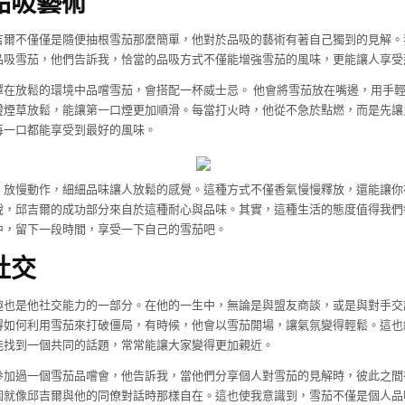
品吸藝術
吉爾不僅僅是隨便抽根雪茄那麼簡單，他對於品吸的藝術有著自己獨到的見解。
品吸雪茄，他們告訴我，恰當的品吸方式不僅能增強雪茄的風味，更能讓人享受
擇在放鬆的環境中品嚐雪茄，會搭配一杯威士忌。 他會將雪茄放在嘴邊，用手
證煙草放鬆，能讓第一口煙更加順滑。每當打火時，他從不急於點燃，而是先讓
每一口都能享受到最好的風味。
，放慢動作，細細品味讓人放鬆的感覺。這種方式不僅香氣慢慢釋放，還能讓你
說，邱吉爾的成功部分來自於這種耐心與品味。其實，這種生活的態度值得我們
中，留下一段時間，享受一下自己的雪茄吧。
社交
趣也是他社交能力的一部分。在他的一生中，無論是與盟友商談，或是與對手交
得如何利用雪茄來打破僵局，有時候，他會以雪茄開場，讓氣氛變得輕鬆。這也
能找到一個共同的話題，常常能讓大家變得更加親近。
參加過一個雪茄品嚐會，他告訴我，當他們分享個人對雪茄的見解時，彼此之間
圍就像邱吉爾與他的同僚對話時那樣自在。這也使我意識到，雪茄不僅是個人品