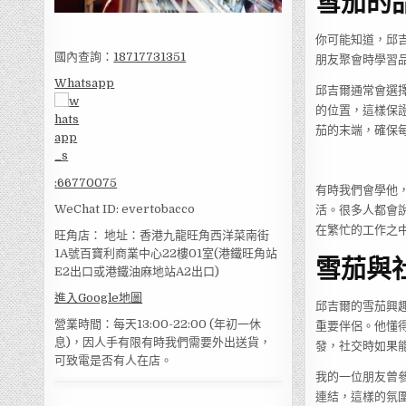
雪茄的
你可能知道，邱
國內查詢：
18717731351
朋友聚會時學習
Whatsapp
邱吉爾通常會選
的位置，這樣保
茄的末端，確保
:
66770075
有時我們會學他
WeChat ID: evertobacco
活。很多人都會
在繁忙的工作之
旺角店： 地址：香港九龍旺角西洋菜南街
1A號百寶利商業中心22樓01室(港鐵旺角站
雪茄與
E2出口或港鐵油麻地站A2出口)
進入Google地圖
邱吉爾的雪茄興
營業時間：每天13:00-22:00 (年初一休
重要伴侶。他懂
息)，因人手有限有時我們需要外出送貨，
發，社交時如果
可致電是否有人在店。
我的一位朋友曾
連結，這樣的氛