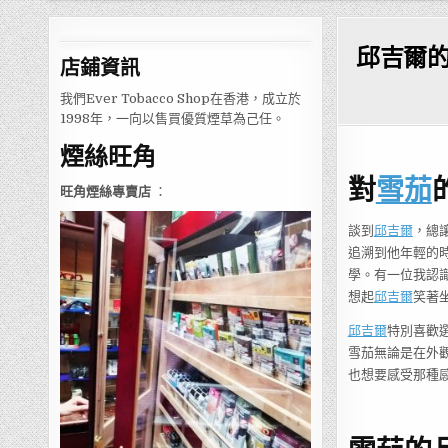
邱吉爾
店鋪
資訊
我們Ever Tobacco Shop在香港，成立於
1998年，一向以售買優質煙草為己任。
煙絲旺角
對
雪茄
旺角煙絲專賣店
：
談到
邱吉爾
，總
追溯到他年輕的
學。有一位我認
想起
邱吉爾
笑著
邱吉爾
特別喜歡
雪茄無論是在外
也想要感受那種