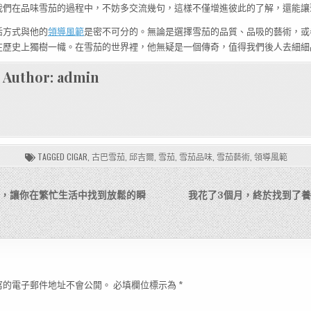
我們在品味雪茄的過程中，不妨多交流幾句，這樣不僅增進彼此的了解，還能讓
活方式與他的
領導風範
是密不可分的。無論是選擇雪茄的品質、品吸的藝術，或
在歷史上獨樹一幟。在雪茄的世界裡，他無疑是一個傳奇，值得我們後人去細細
Author:
admin
TAGGED
CIGAR
,
古巴雪茄
,
邱吉爾
,
雪茄
,
雪茄品味
,
雪茄藝術
,
領導風範
選擇，讓你在繁忙生活中找到放鬆的瞬
我花了3個月，終於找到了養
寫的電子郵件地址不會公開。
必填欄位標示為
*