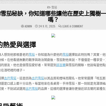
POSTED
雪茄
IN
的雪茄秘訣，你知道哪些讓他在歷史上獨樹
嗎？
ON
ADMIN
24 9 月, 2025
LEAVE A COMMENT
邱
吉
爾
的
雪
的熱愛與選擇
茄
秘
訣，
你
知
讓人想到他那根蒼老的
雪茄
。你知道為什麼他的
雪茄
選擇如此特別嗎？其實，他
道
時候。在他看過無數的戰爭與政治鬧劇後，雪茄對他來說，不僅僅是一種享受，
哪
些
識的朋友，他也是個雪茄愛好者，常常提到
邱吉爾
與雪茄的關聯，他說每當他點
讓
他
坐在酒吧裡的樣子。
在
歷
史
選擇
古巴雪茄
，這是因為
古巴雪茄
以其品質和煙味而聞名。他常常選擇「哈瓦那
上
獨
觀還是口感上都十分出色。每當他坐在長桌旁，手持雪茄，那一刻就是充滿領袖
樹
一
感覺，不妨試試選用
古巴雪茄
的品牌，這樣的選擇會讓你更接近邱吉爾的某種生
幟
的
習
慣
嗎？