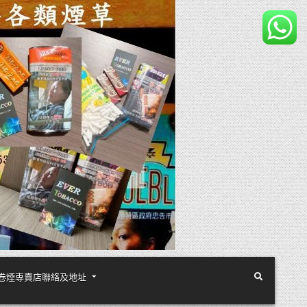
煙絲手卷煙專賣店聯絡及地址