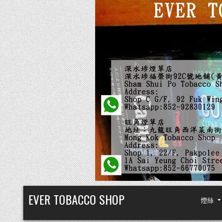
Skip
EVER TOBACCO SHOP
煙絲
to
content