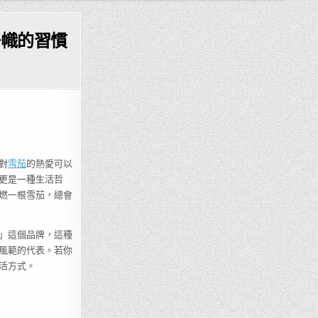
一幟的習慣
對
雪茄
的熱愛可以
更是一種生活哲
燃一根雪茄，總會
」這個品牌，這種
風範的代表。若你
活方式。