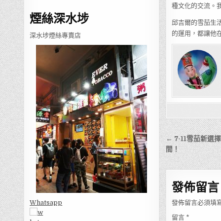
種文化的交流。
煙絲深水埗
邱吉爾的雪茄生
的運用，都讓他
深水埗煙絲專賣店
文
← 7-11雪茄新
章
間！
導
覽
發佈留言
發佈留言必須填
Whatsapp
留言
*