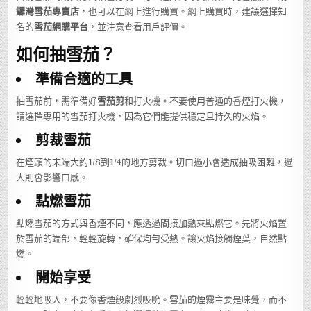
鑼灣雪茄專賣店
，也可以在網上進行購買。網上購買時，建議選擇知
名的
雪茄網購平台
，並注意查看用戶評價。
如何抽雪茄？
準備合適的工具
抽雪茄前，需準備好
雪茄剪
和打火機。不要使用普通的香煙打火機，
請選擇專用的雪茄打火機，因為它們能提供穩定且持久的火焰。
剪裁雪茄
在煙頭的末端大約1/8到1/4的地方剪裁。切口過小會造成抽吸困難，過
大則會影響口感。
點燃雪茄
點燃雪茄的方式與香煙不同，應透過間接加熱來點燃它。先將火焰置
於雪茄的端部，輕輕旋轉，確保均勻受熱。讓火焰接觸煙葉，自然點
燃。
開始享受
輕輕地吸入，不要像香煙般劇烈吸吮。雪茄的煙霧主要是味覺，而不