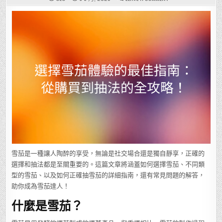
選
擇
雪
茄
體
驗
的
最
佳
指
南：
從
購
買
到
抽
法
的
全
攻
略！
雪茄是一種讓人陶醉的享受，無論是社交場合還是獨自靜享，正確的
選擇和抽法都是至關重要的。這篇文章將涵蓋如何選擇雪茄、不同類
型的雪茄、以及如何正確抽雪茄的詳細指南，還有常見問題的解答，
助你成為雪茄達人！
什麼是雪茄？