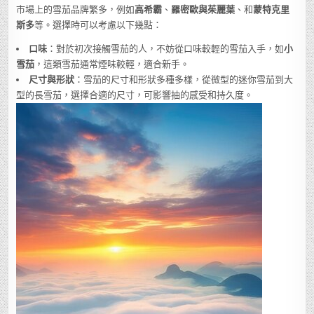
市場上的雪茄品牌繁多，例如
高希霸
、
羅密歐與茱麗葉
、和
蒙特克里
斯多
等。選擇時可以考慮以下幾點：
口味
：對於初次接觸雪茄的人，不妨從口味較輕的雪茄入手，如
小
雪茄
，這類雪茄通常煙味較輕，適合新手。
尺寸與形狀
：雪茄的尺寸和形狀多種多樣，從微型的迷你雪茄到大
型的長雪茄，選擇合適的尺寸，可影響抽的感受和持久度。