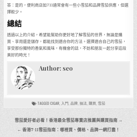
答：是的，便利商店如711通常會有一些小雪茄和品牌雪茄供應，但選
擇較少。
總結
透過以上的介紹，希望能幫助你更好地了解雪茄的世界，無論是購
買、享用還是儲存，都能找到適合你的方法。選擇適合自己的雪茄，
享受那份獨特的香氣和風味，有機會的話，不妨和朋友一起分享這段
美好的時光！
Author:
seo
TAGGED
CIGAR
,
入門
,
品牌
,
抽法
,
購買
,
雪茄
文
雪茄愛好者必看！香港最全雪茄專賣店推薦與購買指南 →
章
← 香港7-11雪茄指南：哪裡買、價格、品牌一網打盡！