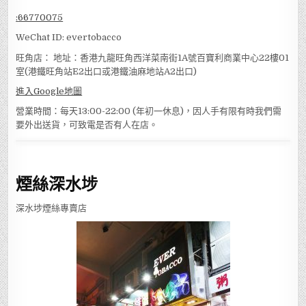
:
66770075
WeChat ID: evertobacco
旺角店： 地址：香港九龍旺角西洋菜南街1A號百寶利商業中心22樓01
室(港鐵旺角站E2出口或港鐵油麻地站A2出口)
進入Google地圖
營業時間：每天13:00-22:00 (年初一休息)，因人手有限有時我們需
要外出送貨，可致電是否有人在店。
煙絲深水埗
深水埗煙絲專賣店