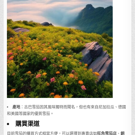
產地
：古巴雪茄因其風味獨特而聞名，但也有來自尼加拉瓜、德國
和美國等國家的優質雪茄。
購買渠道
目前雪茄的購買方式相當方便，可以選擇到專賣店如
旺角雪茄店
、
銅