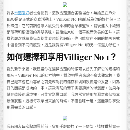
許多
雪茄愛好
者也會提到，這款雪茄適合各種場合，無論是在戶外
BBQ還是正式的商務活動上，Villiger No 1都能成為你的好伴侶。至
於味道，它的前調會讓人感受到柔和的香草和堅果，隨後進入中段則
是薄荷和更濃烈的香草香味，最後結束於一個華麗而悠長的回味。這
樣的層次感讓我每次都能發現新的細節，你可能會在不同的抽吸方式
中體會到不同的感受，這是我覺得Villiger No 1的另一個魅力所在。
如何選擇和享用Villiger No 1？
對於新手來說，我建議你在選擇雪茄的時候可以首先了解它的規格和
風味。Villiger No 1的尺寸適中，對於初學者來說不會太難掌握。我
自己經常會在抽雪茄之前先確認我的儲存和切割設備是否妥當。因為
好的開端是成功的一半。這款雪茄的葉子需要適當的潮濕度，如果存
儲在乾燥的環境裡，可能會影響口感，我通常會使用加濕盒來保持其
最佳狀態。這樣每次拿出來抽的時候，不僅香味十足，還能讓你享受
到最完美的口感。
我有朋友每次點燃雪茄前，會用手輕輕捏了一下頭部，這樣做其實是