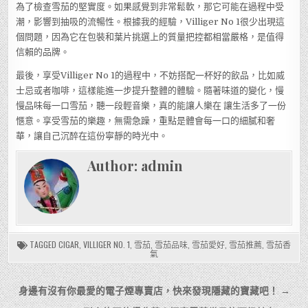
為了檢查雪茄的堅實度。如果感覺到非常鬆軟，那它可能在過程中受
潮，影響到抽吸的流暢性。根據我的經驗，Villiger No 1很少出現這
個問題，因為它在包裝和葉片挑選上的質量把控都相當嚴格，是值得
信賴的品牌。
最後，享受Villiger No 1的過程中，不妨搭配一杯好的飲品，比如威
士忌或者咖啡，這樣能進一步提升整體的體驗。隨著味道的變化，慢
慢品味每一口雪茄，聽一段輕音樂，真的能讓人樂在 讓生活多了一份
愜意。享受雪茄的樂趣，無需急躁，重點是體會每一口的細膩和奢
華，讓自己沉醉在這份寧靜的時光中。
Author:
admin
TAGGED
CIGAR
,
VILLIGER NO. 1
,
雪茄
,
雪茄品味
,
雪茄愛好
,
雪茄推薦
,
雪茄香
氣
文
身邊有沒有你最愛的電子煙專賣店，快來發現隱藏的寶藏吧！ →