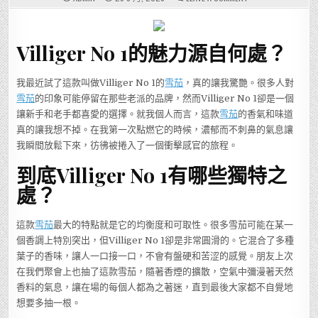
這
款
雪
茄
你
Villiger No 1的魅力源自何處？
絕
對
不
能
錯
我最近試了這款叫做Villiger No 1的
雪茄
，真的讓我驚艷。很多人對
過，
雪茄
的印象可能停留在那些老派的品牌，然而Villiger No 1卻是一個
VILLIGER
NO
讓新手和老手都喜愛的選擇。就我個人而言，這款
雪茄
的香氣和味道
1
帶
真的讓我想不掉。在我第一次點燃它的時候，濃郁而不刺鼻的氣息讓
來
的
我瞬間放鬆下來，彷彿被捲入了一個衝擊感官的旅程。
獨
特
體
到底Villiger No 1有哪些獨特之
驗
藏
處？
著
什
麼
秘
這款
雪茄
最大的特點就是它的均衡度和可取性。很多雪茄可能在某一
密？
個香調上特別突出，但Villiger No 1卻是非常圓滑的。它混合了多種
葉子的香味，讓人一口接一口，不會有盤硬和苦涩的感覺。朋友上次
在我們聚會上也抽了這款雪茄，隨著香煙的擴散，空氣中彌漫著天然
香料的氣息，讓在場的每個人都為之著迷，直到最後大家都不自覺地
想要多抽一根。