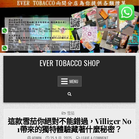
Skip
EVER TOBACCO SHOP
to
content
MENU
POSTED
雪茄
IN
這款雪茄你絕對不能錯過，Villiger No
1帶來的獨特體驗藏著什麼秘密？
ON
ADMIN
25 9 月, 2025
LEAVE A COMMENT