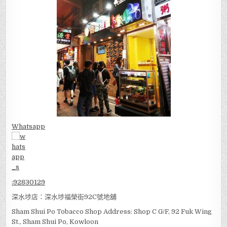
Whatsapp
:
92830129
深水埗店：深水埗福榮街92C號地舖
Sham Shui Po Tobacco Shop Address: Shop C G/F, 92 Fuk Wing
St., Sham Shui Po, Kowloon