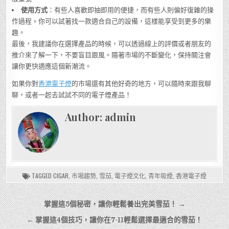
使用方式
：有些人喜歡即抽即用的便捷，而有些人則偏好復雜的操
作過程。你可以試著找一款適合自己的設備，這樣能享受到更多的樂
趣。
最後，我建議你在選擇產品的時候，可以透過線上的評價或者朋友的
推介來了解一下，不要盲目跟風。隨著市場的不斷變化，保持關注會
讓你更快適應這個新潮流。
如果你對
香港電子煙
的市場還有其他好奇的地方，可以隨時來跟我聊
聊，或者一起去試試不同的電子煙產品！
Author:
admin
TAGGED
CIGAR
,
市場趨勢
,
雪茄
,
電子煙文化
,
青年吸煙
,
香港電子煙
文
掌握這5個秘密，讓你輕鬆養出完美雪茄！ →
章
← 掌握這4個技巧，讓你在7-11輕鬆選擇最適合的雪茄！