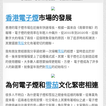
這
個
關
於
香
香港電子煙
市場的發展
港
電
子
煙
的
香港的電子煙市場在近幾年快速增長，根據一篇來自《南華早報》的
秘
報導，電子煙的使用率在年輕人中飆升，從2015年到2020年，這個
密，
你
數字大約增長了兩倍。這個現象背後的原因，除了追求時尚和潮流，
真
的
其實還跟
雪茄
文化有著密切的關聯。
知
道
嗎？
我有朋友曾經跟我分享過他第一次接觸
雪茄
的經歷，當時是出於好
奇，後來發現慢慢愛上了這種儀式感。其實，電子煙也正在創造這樣
的使用體驗。大多數人都想要抽得更輕鬆、方便， 電子煙成為了許多
人的新選擇，就像當年我們對
雪茄
的初始吸引。
為何電子煙和
雪茄
文化緊密相連
很多人不明白，為什麼電子煙和雪茄之間會有這樣的聯繫。從專業角
度來看，這兩者在使用習慣、社交場合上其實有著相似之處。電子煙
的使用者往往尋求的是一種社交氛圍，像在聚會上，大家圍在一起抽