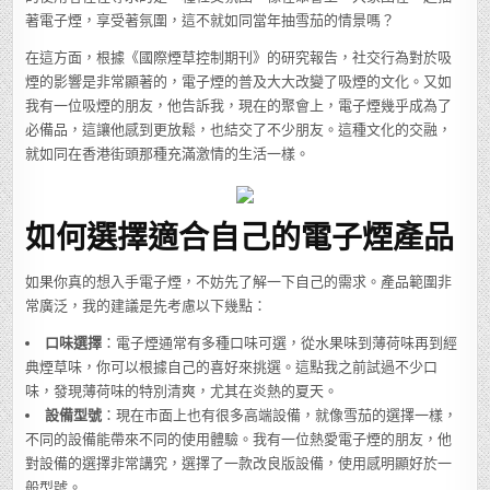
著電子煙，享受著氛圍，這不就如同當年抽雪茄的情景嗎？
在這方面，根據《國際煙草控制期刊》的研究報告，社交行為對於吸
煙的影響是非常顯著的，電子煙的普及大大改變了吸煙的文化。又如
我有一位吸煙的朋友，他告訴我，現在的聚會上，電子煙幾乎成為了
必備品，這讓他感到更放鬆，也結交了不少朋友。這種文化的交融，
就如同在香港街頭那種充滿激情的生活一樣。
如何選擇適合自己的電子煙產品
如果你真的想入手電子煙，不妨先了解一下自己的需求。產品範圍非
常廣泛，我的建議是先考慮以下幾點：
口味選擇
：電子煙通常有多種口味可選，從水果味到薄荷味再到經
典煙草味，你可以根據自己的喜好來挑選。這點我之前試過不少口
味，發現薄荷味的特別清爽，尤其在炎熱的夏天。
設備型號
：現在市面上也有很多高端設備，就像雪茄的選擇一樣，
不同的設備能帶來不同的使用體驗。我有一位熱愛電子煙的朋友，他
對設備的選擇非常講究，選擇了一款改良版設備，使用感明顯好於一
般型號。