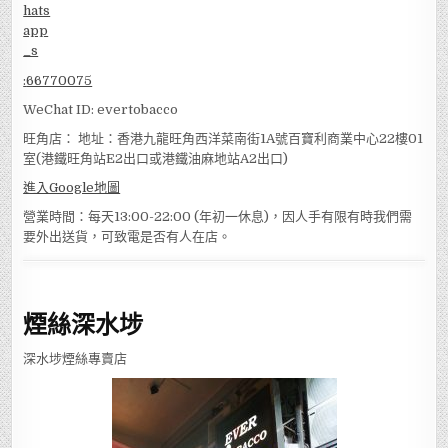
:
66770075
WeChat ID: evertobacco
旺角店： 地址：香港九龍旺角西洋菜南街1A號百寶利商業中心22樓01
室(港鐵旺角站E2出口或港鐵油麻地站A2出口)
進入Google地圖
營業時間：每天13:00-22:00 (年初一休息)，因人手有限有時我們需
要外出送貨，可致電是否有人在店。
煙絲深水埗
深水埗煙絲專賣店