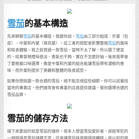
這
些
雪
茄
知
雪茄
的基本構造
識，
99%
的
人
不
先來聊聊
雪茄
的基本構造。我跟你說，
雪茄
由三部分組成：外葉（包
知
皮）、中葉和內葉（填充葉）。這三者的搭配會影響整個
雪茄
的風味
道，
你
和吸食體驗。我之前買過一款雪茄，當時不太了解，所以選了便宜
還
在
的，結果發現煙味很淡、香氣也不夠，實在不怎麼好抽。後來我學會
等
什
了要根據口味選擇，像是中葉和內葉的組合能讓雪茄帶有濃郁的香
麼？
味，而外葉則提供了美觀和整體的吸食感受。
如果你想挑選一款合適的雪茄，絕不能忽視這些細節。你可以試著找
當地的專賣店，他們通常會有專業的店員提供建議，幫你選擇合適的
雪茄品牌。
雪茄的儲存方法
接下來要說的就是雪茄的儲存。很多人想當雪茄愛好者，卻經常犯的
一個錯誤是雪茄儲藏不當，這會讓雪茄味道變得很糟糕。我以前的朋