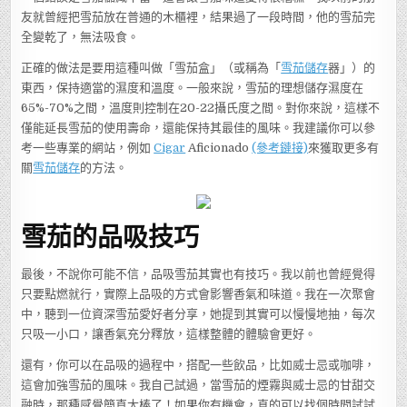
友就曾經把雪茄放在普通的木櫃裡，結果過了一段時間，他的雪茄完
全變乾了，無法吸食。
正確的做法是要用這種叫做「雪茄盒」（或稱為「
雪茄儲存
器」）的
東西，保持適當的濕度和溫度。一般來說，雪茄的理想儲存濕度在
65%-70%之間，溫度則控制在20-22攝氏度之間。對你來說，這樣不
僅能延長雪茄的使用壽命，還能保持其最佳的風味。我建議你可以參
考一些專業的網站，例如
Cigar
Aficionado
(參考鏈接)
來獲取更多有
關
雪茄儲存
的方法。
雪茄的品吸技巧
最後，不說你可能不信，品吸雪茄其實也有技巧。我以前也曾經覺得
只要點燃就行，實際上品吸的方式會影響香氣和味道。我在一次聚會
中，聽到一位資深雪茄愛好者分享，她提到其實可以慢慢地抽，每次
只吸一小口，讓香氣充分釋放，這樣整體的體驗會更好。
還有，你可以在品吸的過程中，搭配一些飲品，比如威士忌或咖啡，
這會加強雪茄的風味。我自己試過，當雪茄的煙霧與威士忌的甘甜交
融時，那種感覺簡直太棒了！如果你有機會，真的可以找個時間試試