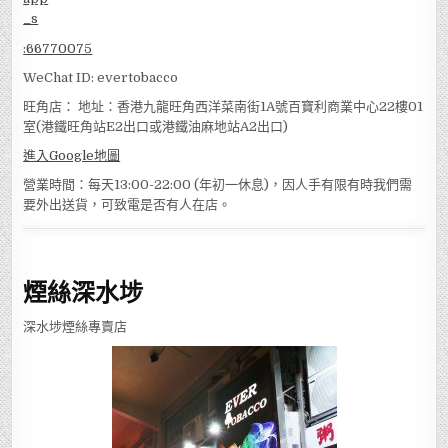
:
66770075
WeChat ID: evertobacco
旺角店： 地址：香港九龍旺角西洋菜南街1A號百寶利商業中心22樓01
室(港鐵旺角站E2出口或港鐵油麻地站A2出口)
進入Google地圖
營業時間：每天13:00-22:00 (年初一休息)，因人手有限有時我們需
要外出送貨，可致電是否有人在店。
煙絲深水埗
深水埗煙絲專賣店