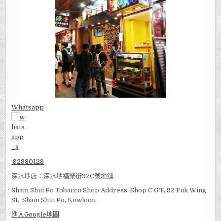
Whatsapp
:
92830129
深水埗店：深水埗福榮街92C號地舖
Sham Shui Po Tobacco Shop Address: Shop C G/F, 92 Fuk Wing
St., Sham Shui Po, Kowloon
進入Google地圖