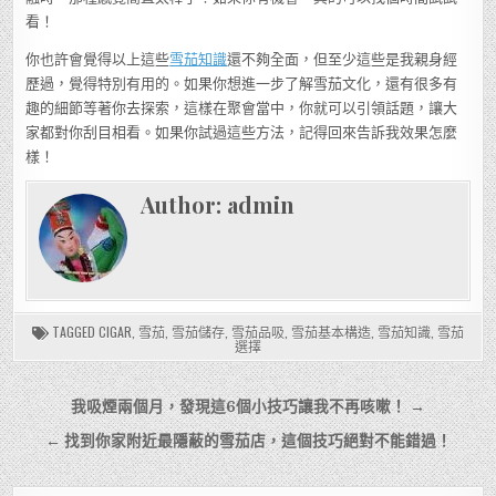
看！
你也許會覺得以上這些
雪茄知識
還不夠全面，但至少這些是我親身經
歷過，覺得特別有用的。如果你想進一步了解雪茄文化，還有很多有
趣的細節等著你去探索，這樣在聚會當中，你就可以引領話題，讓大
家都對你刮目相看。如果你試過這些方法，記得回來告訴我效果怎麼
樣！
Author:
admin
TAGGED
CIGAR
,
雪茄
,
雪茄儲存
,
雪茄品吸
,
雪茄基本構造
,
雪茄知識
,
雪茄
選擇
文
我吸煙兩個月，發現這6個小技巧讓我不再咳嗽！ →
章
← 找到你家附近最隱蔽的雪茄店，這個技巧絕對不能錯過！
導