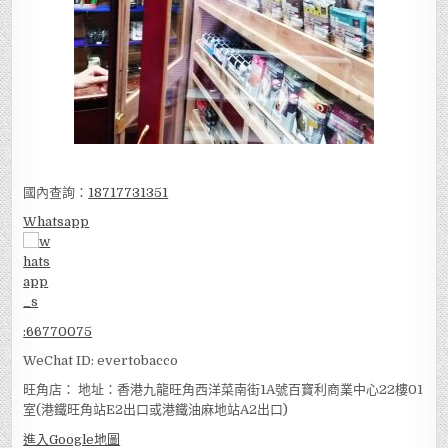
國內查詢：
18717731351
Whatsapp
:
66770075
WeChat ID: evertobacco
旺角店： 地址：香港九龍旺角西洋菜南街1A號百寶利商業中心22樓01
室(港鐵旺角站E2出口或港鐵油麻地站A2出口)
進入Google地圖