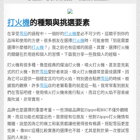
身
邊
有
賣
打
打火機
的種類與挑選要素
火
機
的
地
在享受
雪茄
的過程中，一個好的
打火機
是必不可少的，這關乎到你的
方
嗎？
品味和使用的方便。很多朋友在選擇
打火機
時，可能會問「到底需要
別
錯
選擇什麼樣的
打火機
？」我之前也有這樣的困惑。其實，選擇打火機
過
的關鍵在於用途和個人的習慣。下面我分享一些我個人的經驗。
這
些
便
打火機有很多種，像是經典的煤油打火機、噴火打火機，甚至是充氣
捷
選
式的打火機。對於
雪茄
愛好者來說，噴火打火機通常是最佳選擇，因
擇！
為它可以提供一個穩定且均勻的火焰，特別適合點燃
雪茄
的時候。根
據我的觀察，許多
雪茄
店的老饕看重的就是這一點。我常常看到朋友
們在雪茄吧裡，使用噴火打火機來進行點火，而且它的火焰不容易被
風吹滅，非常實用。
品牌也是選擇的重要考量。一些頂級品牌如Zippo和BIC不僅外觀精
美，而且功能也相當出色。我曾經有位朋友，他對Zippo打火機情有
獨鍾，說是因為它的做工和氣質都讓他覺得很有格調，搭配雪茄更是
完美。 像BIC這種比較實惠的選擇也不錯，尤其是對於第一次嘗試雪
茄的人來說。