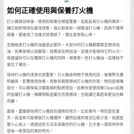
如何正確使用與保養打火機
打火機買回來後，使用和保養也相當重要，這能延長打火機的壽命，
讓它始終保持在最佳狀態。我以前就有一個煤油打火機，因為不懂得
保養，最後用了沒幾次就壞掉了，實在是有點心疼。
定期檢查打火機的油量是必要的。大部分的打火機都需要定期添加
油，如果發現火焰變弱，就應該及時加油，這樣才能保持它的火力。
我建議你可以在購買打火機的同時，順便買一些打火機油，這樣就不
會忘了補充。
保持打火機的清潔也很重要。打火機長時間不使用的話，會積聚灰塵
和雜質，影響使用效果。用軟布輕輕擦拭打火機的外殼，特別是噴嘴
部分，可以確保每次都能順利點燃雪茄。如果你是使用像Zippo這樣
的金屬打火機，偶爾用點金屬光亮劑擦拭，也能讓它看起來更加光鮮
亮麗。
最後，盡量避免將打火機放在過熱的地方，比如車內，特別是在夏
天。高溫有可能導致打火機爆炸，雖然這樣的情況比較少見，但還是
要小心為上。透過這些方法去保養你的打火機，它才會一直陪伴你享
受每一根雪茄的美好時光。