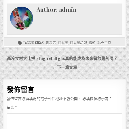
Author:
admin
TAGGED
CIGAR
,
專賣店
,
打火機
,
打火機品牌
,
雪茄
,
點火工具
文
高冷食材大比拼，high chill gas真的能成為未來餐飲趨勢嗎？ →
章
← 下一篇文章
導
覽
發佈留言
發佈留言必須填寫的電子郵件地址不會公開。
必填欄位標示為
*
留言
*