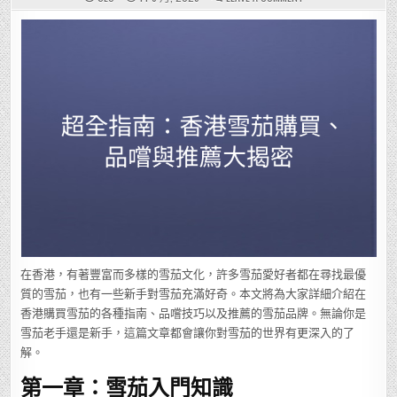
超
全
指
南：
香
港
雪
茄
購
買、
品
嚐
與
推
薦
大
揭
密
在香港，有著豐富而多樣的雪茄文化，許多雪茄愛好者都在尋找最優
質的雪茄，也有一些新手對雪茄充滿好奇。本文將為大家詳細介紹在
香港購買雪茄的各種指南、品嚐技巧以及推薦的雪茄品牌。無論你是
雪茄老手還是新手，這篇文章都會讓你對雪茄的世界有更深入的了
解。
第一章：雪茄入門知識