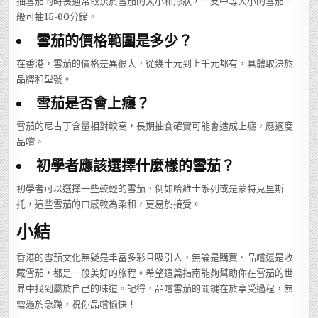
抽雪茄的時長通常取決於雪茄的大小和形狀，一支中等大小的雪茄一
般可抽15-60分鐘。
雪茄的價格範圍是多少？
在香港，雪茄的價格差異很大，從幾十元到上千元都有，具體取決於
品牌和型號。
雪茄是否會上癮？
雪茄的尼古丁含量相對較高，長期抽食確實可能會造成上癮，應適度
品嚐。
初學者應該選擇什麼樣的雪茄？
初學者可以選擇一些較輕的雪茄，例如哈維士系列或是蒙特克里斯
托，這些雪茄的口感較為柔和，更易於接受。
小結
香港的雪茄文化無疑是丰富多彩且吸引人，無論是購買、品嚐還是收
藏雪茄，都是一段美好的旅程。希望這篇指南能夠幫助你在雪茄的世
界中找到屬於自己的味道。記得，品嚐雪茄的關鍵在於享受過程，無
需過於急躁，祝你品嚐愉快！