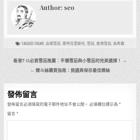
Author:
seo
TAGGED
CIGAR
,
品嚐雪茄
,
蒙特克里斯托
,
雪茄
,
香港雪茄
,
高希霸
文
香港7-11必買雪茄推薦：平價雪茄與小雪茄的完美選擇！ →
章
← 煙斗絲購買指南：挑選與保存最佳煙絲
導
覽
發佈留言
發佈留言必須填寫的電子郵件地址不會公開。
必填欄位標示為
*
留言
*