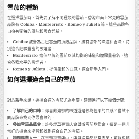
雪茄的種類
在選擇雪茄時，首先要了解不同種類的雪茄。香港市面上常見的雪茄
品牌有
Cohiba
、
Montecristo
、
Romeo y Julieta
等。這些品牌各
自擁有獨特的風味和吸食體驗。
Cohiba
: 被譽為古巴雪茄的頂級品牌，擁有濃郁的味道和香味，特
別適合經驗豐富的吸煙者。
Montecristo
: 這個品牌的雪茄以其均衡的味道和煙霧量著名，適
合各種水平的吸煙者。
Romeo y Julieta
：提供柔和的口感，適合新手入門。
如何選擇適合自己的雪茄
對於新手來說，選擇合適的雪茄尤為重要，建議進行以下幾個步驟:
了解自己的口味
：你喜歡濃郁的味道還是較為輕柔的口感？嘗試不
同品牌來找到你最喜歡的。
參加雪茄品鑑會
：許多煙草專賣店會舉辦雪茄品鑑會，這是一個非
常好的機會來學習和找到適合自己的雪茄。
詢問專業人士
：在雪茄專賣店中，店員通常都非常專業，可以根據