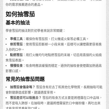
你的需求推薦適合的產品。
如何抽雪茄
基本的抽法
學會雪茄的抽法對於初學者來說非常關鍵：
準備工具
：確保你有雪茄剪、打火機或火柴等必備工具。
修剪雪茄
：使用雪茄剪斷掉一小段末端，這樣可以讓煙霧更容易進
入你的口中。
點燃雪茄
：用打火機均勻地點燃雪茄的末端，切忌用直接的火焰燒
焦雪茄表面。
慢慢吸食
：吸食時應該緩慢而穩定，過快的抽吸會使煙霧加熱過高
影響口感。
常見的抽雪茄問題
抽雪茄會傷身嗎？
雪茄含有尼古丁和其他化學物質，長期抽吸可能
會對健康造成影響，建議適度享用。
雪茄是否可以吸進去？
雪茄的吸食方式主要是將煙霧在口中品味，
而不是吸入肺部。在抽吸時，建議將煙霧留於口中幾秒鐘，再吐出來
才能享受其香氣與口感。