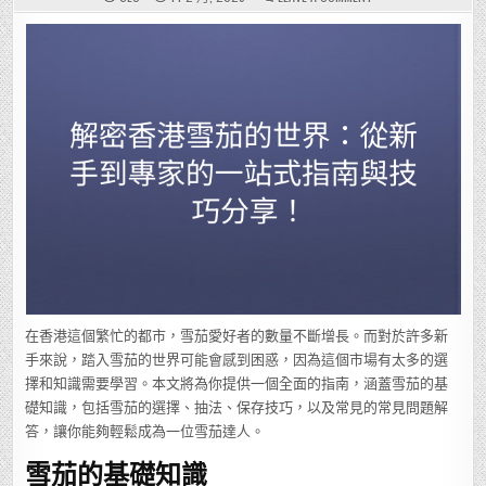
解
密
香
港
雪
茄
的
世
界：
從
新
手
到
專
家
的
一
站
式
指
南
與
技
巧
分
享！
在香港這個繁忙的都市，雪茄愛好者的數量不斷增長。而對於許多新
手來說，踏入雪茄的世界可能會感到困惑，因為這個市場有太多的選
擇和知識需要學習。本文將為你提供一個全面的指南，涵蓋雪茄的基
礎知識，包括雪茄的選擇、抽法、保存技巧，以及常見的常見問題解
答，讓你能夠輕鬆成為一位雪茄達人。
雪茄的基礎知識