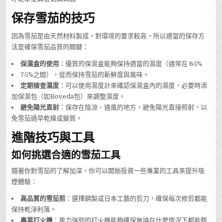
保存雪茄的技巧
因為雪茄是由天然材料製成，對環境的要求較高，所以適當的保存方
法是確保雪茄品質的關鍵：
保濕盒的使用
：優質的保濕盒能夠保持適當的濕度（通常在 65%
75%之間），從而保持雪茄的新鮮度與風味。
定期檢查濕度
：可以使用濕度計來確認保濕盒內的濕度，必要時添
加保濕包（如Boveda包）來調整濕度。
避免陽光直射
：保存在陰涼、通風的地方，避免陽光直接照射，以
免雪茄過早乾燥或變質。
進階技巧與工具
如何挑選合適的雪茄工具
隨著你對雪茄的了解加深，你可以開始投資一些專業的工具來提升吸
煙體驗：
高品質的雪茄剪
：選擇鋼製或日本工藝的剪刀，確保每次修剪都能
保持乾淨利落。
專業打火機
：風力強勁的打火機能夠確保無論在什麼情況下都能輕