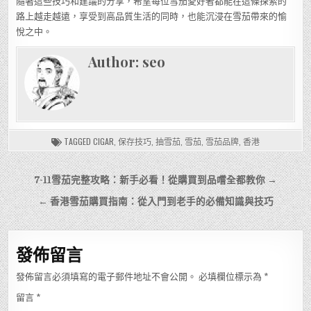
隨著這些技巧和建議的分享，希望每位雪茄愛好者都能在這條探索的
路上越走越遠，享受到高品質生活的同時，也能沉浸在雪茄帶來的愉
悅之中。
Author:
seo
TAGGED
CIGAR
,
保存技巧
,
抽雪茄
,
雪茄
,
雪茄品牌
,
香港
文
7-11雪茄完整攻略：新手必看！從購買到品嚐全都教你 →
章
← 香港雪茄購買指南：從入門到老手的必備知識與技巧
導
覽
發佈留言
發佈留言必須填寫的電子郵件地址不會公開。
必填欄位標示為
*
留言
*