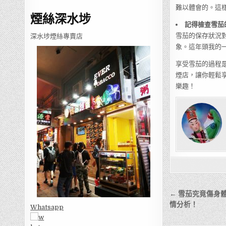
難以體會的。這
煙絲深水埗
記得檢查雪茄
雪茄的保存狀況
深水埗煙絲專賣店
象。這年頭我的
享受雪茄的過程
煙店，讓你輕鬆
樂趣！
文
← 雪茄究竟傷身
章
情分析！
Whatsapp
導