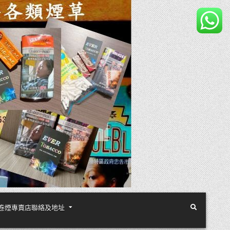
煙絲手卷煙專賣店聯絡及地址