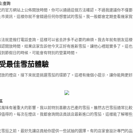
上查詢
己的官方網站上公佈開放時間，你可以通過這個方法確認。不過我建議你不僅要
上市資訊，這樣你就不會錯過任何你想嘗試的雪茄。我一般都會定期查看幾家我
方法就是撥打電話查詢，這樣可以省去許多不必要的麻煩。我去年就有朋友這樣
確認開放時間，結果店家告訴他今天正好有進新雪茄，讓他心裡踏實多了。這也
遇到節假日的時候，可能會有特別的營業時間。
受最佳雪茄體驗
開放的煙店，接下來就是挑選雪茄的環節了。這裡有幾個小提示，讓你能夠更好
區
其風味有著重大的影響，我以前特別喜歡古巴產的雪茄。雖然古巴雪茄通常比較
得值得的。每次在煙店，我都會詢問店員該店最新進口的雪茄，這樣能了解哪些
支雪茄之前，最好先讓店員給你提供一些試抽的選擇。有的店家會設計專門的品