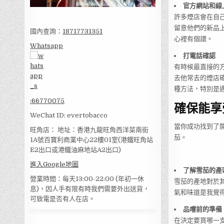
官方網站和線
許多煙店會在自
留意他們的新品
國內查詢：
18717731351
心裡有個譜。
Whatsapp
打電話確認
有時候最直接的
去他常去的煙店
種方法，特別是
:
66770075
確保能享
WeChat ID: evertobacco
當你成功找到了
旺角店： 地址：香港九龍旺角西洋菜南街
茄。
1A號百寶利商業中心22樓01室(港鐵旺角站
E2出口或港鐵油麻地站A2出口)
進入Google地圖
了解雪茄的產
營業時間：每天13:00-22:00 (年初一休
雪茄的產地對於
息)，因人手有限有時我們需要外出送貨，
氣和味道是我覺
可致電是否有人在店。
品嚐前的準備
在決定要買哪一