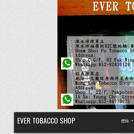
Skip
EVER TOBACCO SHOP
煙絲
to
content