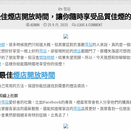
POSTED
雪茄
IN
最佳煙店開放時間，讓你隨時享受品質佳煙
ON
ADMIN
25 9 月, 2025
LEAVE A COMMENT
當
前
最
佳
煙
時間
，很多時候我們只知道大概，但其實這對於喜歡
雪茄
的人來說，真的是一個
店
開
天想好好享受一根上好的
雪茄
，卻發現附近的
煙店
都關門了，那種失落感可想而
放
時
好約了朋友聚會，但沒查
開放時間
，結果失望而歸。所以，今天我想和你聊聊如
間，
讓
間
，這樣你就能隨時隨地享受你的佳煙！
你
隨
最佳
煙店
開放時間
時
享
受
品
自己常用的方法，保證你能迅速找到需要的煙店資訊。
質
佳
煙
和線上社群
的
秘
些
雪茄
愛好者的社團，比如Facebook的專頁，裡面常常會有人分享他們的購
訣！
能掌握各家店的最新動態，還能知道哪家店的
雪茄
品質更好。我曾看到一位朋友
一查果然那個週末有特別促銷，立馬去了！