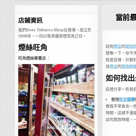
當前
店鋪
資訊
我們Ever Tobacco Shop在香港，成立於
1998年，一向以售買優質煙草為己任。
煙絲旺角
說到
煙店
的
開放
想像一下，你今
旺角煙絲專賣店
：
就是這樣，計劃
佳
煙店
的
開放時
如何找出
這裡分享一些我
使用
社交媒體
像我平常會去一
時間。這樣不僅
店的開放時間，