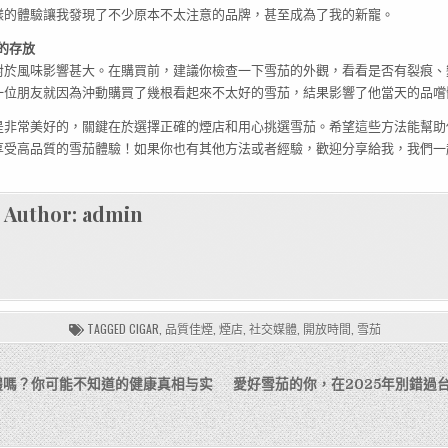
樣的體驗讓我發現了不少原本不太注意的品牌，甚至成為了我的新寵。
的存放
對於風味影響甚大。在購買前，建議你檢查一下雪茄的外觀，看看是否有裂痕、
一位朋友就因為沖動購買了幾根看起來不太好的雪茄，結果影響了他當天的品嚐
是非常美好的，關鍵在於選擇正確的煙店和用心挑選雪茄。希望這些方法能幫助
享受高品質的雪茄體驗！如果你也有其他方法或者經驗，歡迎分享給我，我們一
Author:
admin
TAGGED
CIGAR
,
品質佳煙
,
煙店
,
社交媒體
,
開放時間
,
雪茄
體嗎？你可能不知道的健康真相与实
愛好雪茄的你，在2025年別錯過