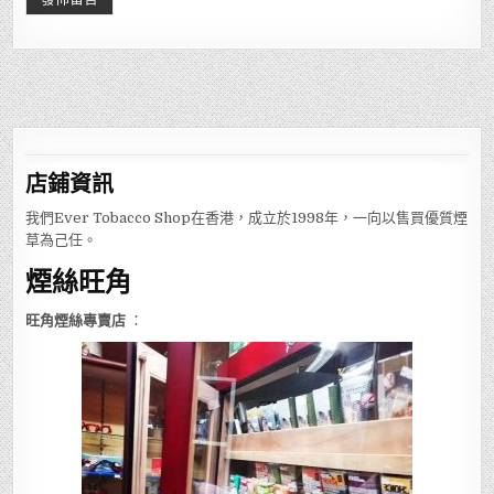
店鋪
資訊
我們Ever Tobacco Shop在香港，成立於1998年，一向以售買優質煙
草為己任。
煙絲旺角
旺角煙絲專賣店
：