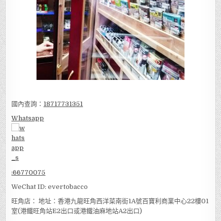
國內查詢：
18717731351
Whatsapp
:
66770075
WeChat ID: evertobacco
旺角店： 地址：香港九龍旺角西洋菜南街1A號百寶利商業中心22樓01
室(港鐵旺角站E2出口或港鐵油麻地站A2出口)