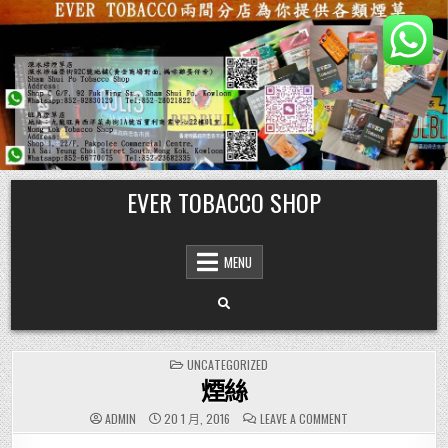
Skip
EVER TOBACCO SHOP
to
content
MENU
POSTED
UNCATEGORIZED
IN
煙絲
ON
ADMIN
20 1 月, 2016
LEAVE A COMMENT
煙
絲