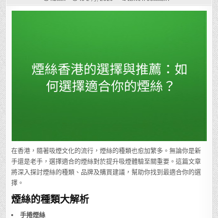
煙
絲
香
港
的
選
擇
與
推
薦：
如
何
選
擇
適
合
你
的
煙
絲？
在香港，隨著吸煙文化的流行，煙絲的種類也愈加繁多。無論你是新
手還是老手，選擇適合的煙絲對於提升吸煙體驗至關重要。這篇文章
將深入探討煙絲的種類、品牌及購買建議，幫助你找到最適合你的選
擇。
煙絲的種類大解析
手捲煙絲