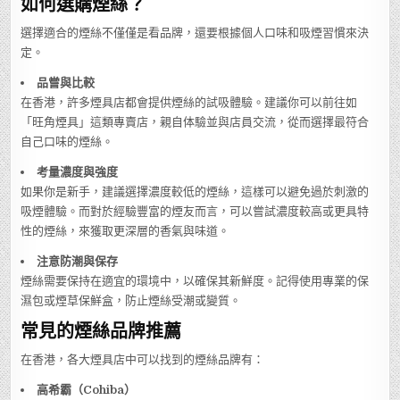
如何選購煙絲？
選擇適合的煙絲不僅僅是看品牌，還要根據個人口味和吸煙習慣來決
定。
品嘗與比較
在香港，許多煙具店都會提供煙絲的試吸體驗。建議你可以前往如
「旺角煙具」這類專賣店，親自体驗並與店員交流，從而選擇最符合
自己口味的煙絲。
考量濃度與強度
如果你是新手，建議選擇濃度較低的煙絲，這樣可以避免過於刺激的
吸煙體驗。而對於經驗豐富的煙友而言，可以嘗試濃度較高或更具特
性的煙絲，來獲取更深層的香氣與味道。
注意防潮與保存
煙絲需要保持在適宜的環境中，以確保其新鮮度。記得使用專業的保
濕包或煙草保鮮盒，防止煙絲受潮或變質。
常見的煙絲品牌推薦
在香港，各大煙具店中可以找到的煙絲品牌有：
高希霸（Cohiba）