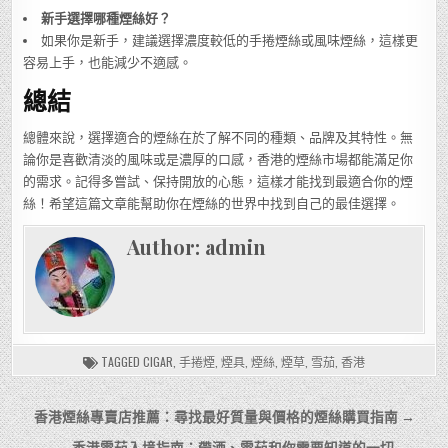
新手選擇哪種煙絲好？
如果你是新手，建議選擇濃度較低的手捲煙絲或風味煙絲，這樣更
容易上手，也能減少不適感。
總結
總體來說，選擇適合的煙絲在於了解不同的種類、品牌及其特性。無
論你是喜歡清淡的風味或是濃厚的口感，香港的煙絲市場都能滿足你
的需求。記得多嘗試、保持開放的心態，這樣才能找到最適合你的煙
絲！希望這篇文章能幫助你在煙絲的世界中找到自己的最佳選擇。
Author:
admin
TAGGED
CIGAR
,
手捲煙
,
煙具
,
煙絲
,
煙草
,
雪茄
,
香港
文
香港煙絲專賣店推薦：尋找最好質量與價格的煙絲購買指南 →
章