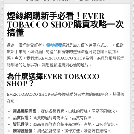
煙
絲
網
煙絲網購新手必看！EVER
購
新
手
TOBACCO SHOP購買攻略一次
必
看！
搞懂
EVER
TOBACCO
SHOP
品
身為一個煙絲愛好者，
煙絲網購
絕對是最方便的選購方式之一。但對
牌
推
於新手來說，琳琅滿目的產品和複雜的選購流程可能會讓人感到困
薦、
購
惑。今天，我們就以EVER TOBACCO SHOP為例，為您詳細解析煙
買
攻
絲網購的注意事項，讓您輕鬆選購到心儀的煙絲。
略
一
為什麼選擇EVER TOBACCO
次
搞
SHOP？
懂
EVER TOBACCO SHOP是許多煙絲愛好者推薦的網購平台，其優勢
在於：
產品種類豐富：
提供各種品牌、口味的煙絲，滿足不同需求。
品質保證：
售賣的煙絲均為正品，品質有保障。
資訊透明：
商品頁面詳盡介紹產品規格、產地、口味等資訊。
購物體驗佳：
網站設計簡潔，操作方便，購物流程順暢。