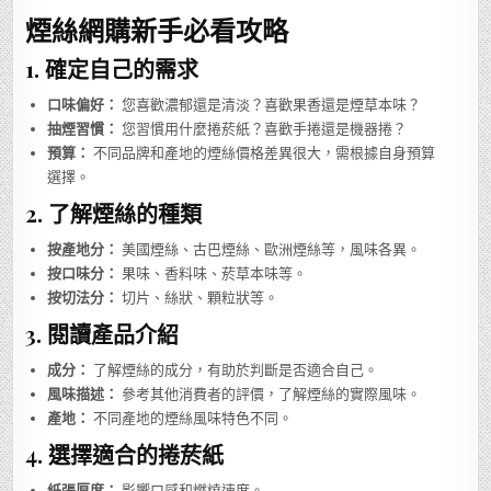
煙絲網購新手必看攻略
1. 確定自己的需求
口味偏好：
您喜歡濃郁還是清淡？喜歡果香還是煙草本味？
抽煙習慣：
您習慣用什麼捲菸紙？喜歡手捲還是機器捲？
預算：
不同品牌和產地的煙絲價格差異很大，需根據自身預算
選擇。
2. 了解煙絲的種類
按產地分：
美國煙絲、古巴煙絲、歐洲煙絲等，風味各異。
按口味分：
果味、香料味、菸草本味等。
按切法分：
切片、絲狀、顆粒狀等。
3. 閱讀產品介紹
成分：
了解煙絲的成分，有助於判斷是否適合自己。
風味描述：
參考其他消費者的評價，了解煙絲的實際風味。
產地：
不同產地的煙絲風味特色不同。
4. 選擇適合的捲菸紙
紙張厚度：
影響口感和燃燒速度。