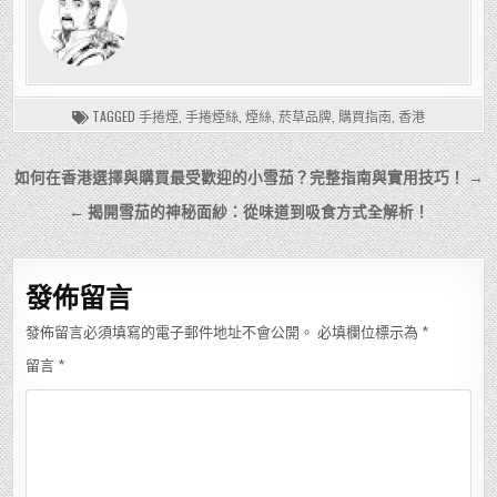
TAGGED
手捲煙
,
手捲煙絲
,
煙絲
,
菸草品牌
,
購買指南
,
香港
文
如何在香港選擇與購買最受歡迎的小雪茄？完整指南與實用技巧！ →
章
← 揭開雪茄的神秘面紗：從味道到吸食方式全解析！
導
覽
發佈留言
發佈留言必須填寫的電子郵件地址不會公開。
必填欄位標示為
*
留言
*