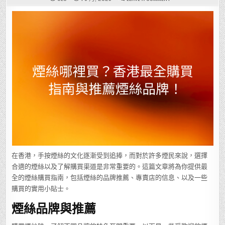
煙
絲
哪
裡
買？
香
港
最
全
購
買
指
南
與
推
薦
煙
絲
品
牌！
在香港，手按煙絲的文化逐漸受到追捧，而對於許多煙民來說，選擇
合適的煙絲以及了解購買渠道是非常重要的。這篇文章將為你提供最
全的煙絲購買指南，包括煙絲的品牌推薦、專賣店的信息、以及一些
購買的實用小貼士。
煙絲品牌與推薦