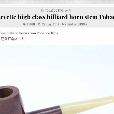
POSTED
TOBACCO PIPE
,
煙斗
IN
ette high class billiard horn stem Toba
ON
ADMIN
27 7 月, 2019
LEAVE A COMMENT
煙
斗
–
lass billiard horn stem Tobacco Pipe
SERVETTE
，已到旺角店！！！
HIGH
CLASS
BILLIARD
HORN
STEM
TOBACCO
PIPE