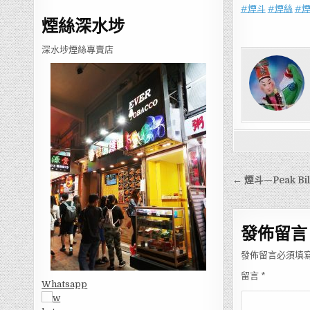
#煙斗
#煙絲
#
煙絲深水埗
深水埗煙絲專賣店
文
← 煙斗—Peak Bill
章
導
發佈留言
覽
發佈留言必須填
留言
*
Whatsapp