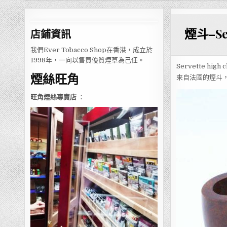
煙斗–Serv
店鋪
資訊
我們Ever Tobacco Shop在香港，成立於
1998年，一向以售買優質煙草為己任。
Servette high c
煙絲旺角
來自法國的煙斗
旺角煙絲專賣店
：