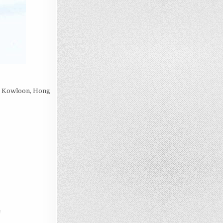
k, Kowloon, Hong
詢