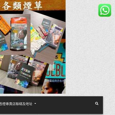
煙絲手卷煙專賣店聯絡及地址