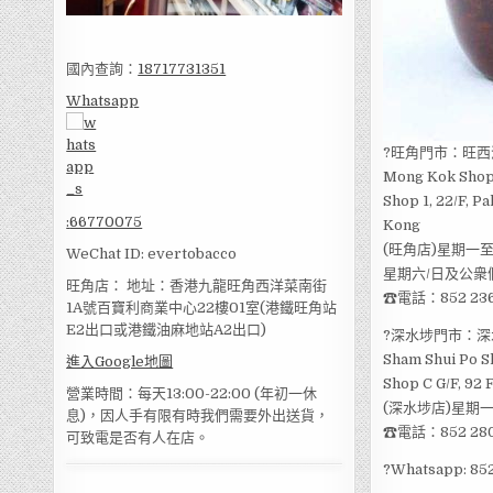
國內查詢：
18717731351
Whatsapp
?旺角門市：旺西
Mong Kok Shop
Shop 1, 22/F, 
:
66770075
Kong
(旺角店)星期一至
WeChat ID: evertobacco
星期六/日及公衆假
旺角店： 地址：香港九龍旺角西洋菜南街
☎電話：852 236
1A號百寶利商業中心22樓01室(港鐵旺角站
E2出口或港鐵油麻地站A2出口)
?深水埗門市：深
Sham Shui Po S
進入Google地圖
Shop C G/F, 92 
營業時間：每天13:00-22:00 (年初一休
(深水埗店)星期一
息)，因人手有限有時我們需要外出送貨，
☎電話：852 280
可致電是否有人在店。
?Whatsapp: