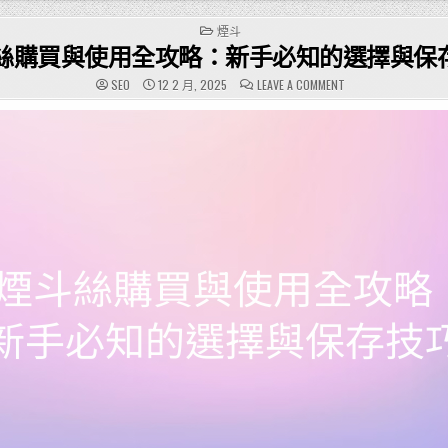
POSTED
煙斗
IN
絲購買與使用全攻略：新手必知的選擇與保
ON
SEO
12 2 月, 2025
LEAVE A COMMENT
煙
斗
絲
購
買
與
使
用
全
攻
略：
新
手
必
知
的
選
擇
與
保
存
技
巧