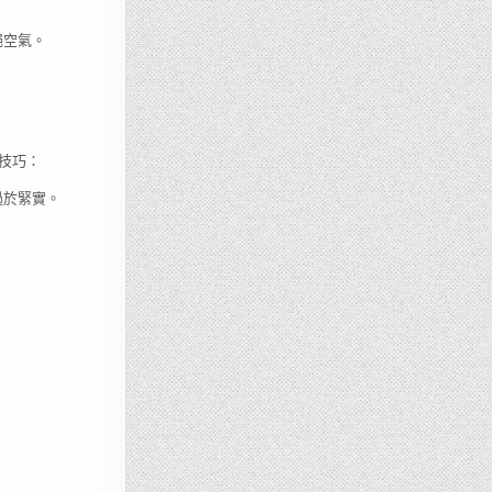
絕空氣。
技巧：
過於緊實。