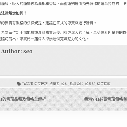
用煙絲，吸入的煙霧較為濃郁和香醇，而香煙則是由預先製作的煙草捲成的，味
的法律規定如何？
草的售賣有嚴格的法律規定，建議在正式的專賣店進行購買。
，希望每位新手都能對煙斗絲購買及使用有更深入的了解，享受煙斗所帶來的愉
迎隨時提出，讓我們一起深入探索這個充滿魅力的文化。
Author:
seo
TAGGED
保存技巧
,
初學者
,
煙斗
,
煙斗煙絲
,
煙斗絲
,
購買指南
7-11的雪茄品種及價格全解析！
香港7-11必買雪茄價格