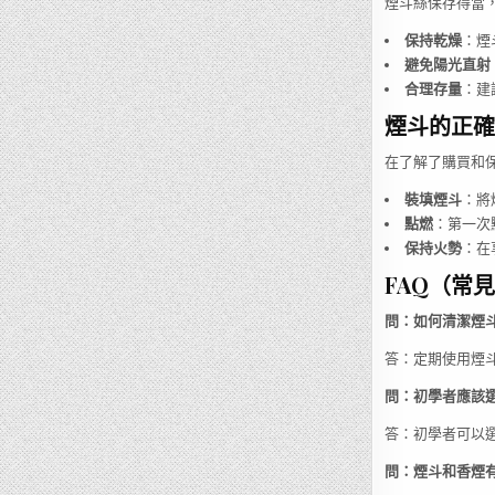
煙斗絲保存得當
保持乾燥
：煙
避免陽光直射
合理存量
：建
煙斗的正確
在了解了購買和
裝填煙斗
：將
點燃
：第一次
保持火勢
：在
FAQ（常
問：如何清潔煙
答：定期使用煙
問：初學者應該
答：初學者可以
問：煙斗和香煙