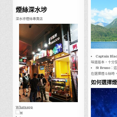
煙絲深水埗
深水埗煙絲專賣店
Captain Bla
味道版本，十分
St Bruno
：這
在選擇煙斗絲時
如何選擇煙
Whatsapp