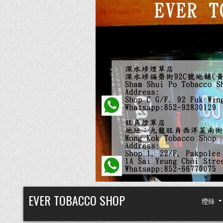
Skip
EVER TOBACCO SHOP
煙絲
to
content