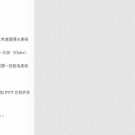
以考慮選擇水果味
、片狀（Flake）
選擇一些較為柔和
台如
PTT
也有許多
味。