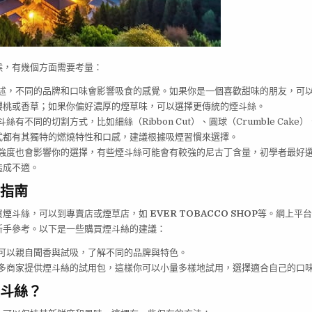
候，有幾個方面需要考量：
述，不同的品牌和口味會影響吸食的感覺。如果你是一個喜歡甜味的朋友，可
櫻桃或香草；如果你偏好濃厚的煙草味，可以選擇更傳統的煙斗絲。
斗絲有不同的切割方式，比如細絲（Ribbon Cut）、圓球（Crumble Cake）
式都有其獨特的燃燒特性和口感，建議根據吸煙習慣來選擇。
強度也會影響你的選擇，有些煙斗絲可能會有較強的尼古丁含量，初學者最好
造成不適。
指南
買煙斗絲，可以到專賣店或煙草店，如
EVER TOBACCO SHOP
等。網上平
新手參考。以下是一些購買煙斗絲的建議：
可以親自聞香與試吸，了解不同的品牌與特色。
多商家提供煙斗絲的試用包，這樣你可以小量多樣地試用，選擇適合自己的口
斗絲？