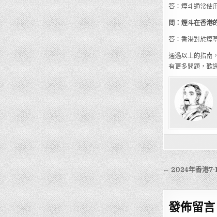
答：煙斗通常使
問：煙斗在香港
答：香港對於煙
通過以上的指南
有更多問題，歡
文
← 2024年香港
章
導
發佈留言
覽