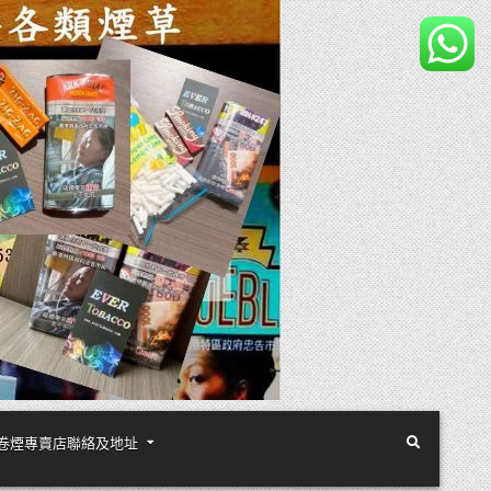
煙絲手卷煙專賣店聯絡及地址