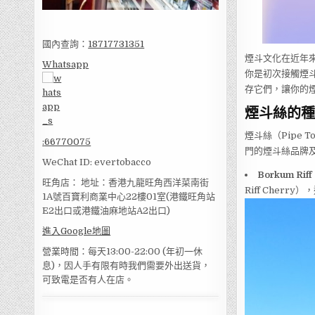
國內查詢：
18717731351
煙斗文化在近年
Whatsapp
你是初次接觸煙
存它們，讓你的
煙斗絲的種
煙斗絲（Pipe
:
66770075
門的煙斗絲品牌
WeChat ID: evertobacco
Borkum Riff
旺角店： 地址：香港九龍旺角西洋菜南街
Riff Cherr
1A號百寶利商業中心22樓01室(港鐵旺角站
E2出口或港鐵油麻地站A2出口)
進入Google地圖
營業時間：每天13:00-22:00 (年初一休
息)，因人手有限有時我們需要外出送貨，
可致電是否有人在店。