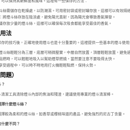
，可以保持其新鮮度和風味。這裡有一些保存的方法：
斗絲需儲存在乾燥處，以防潮濕。可用密封袋或密封罐存放，這樣可以有效隔
：將煙斗絲存放在陰涼處，避免陽光直射，因為陽光會導致香氣揮發。
議存放少量的煙斗絲，這樣可以確保每次吸食都能享受最佳的香氣。
用法
保存的技巧後，正確地使用煙斗也是十分重要的。這裡提供一些基本的煙斗使用
煙斗絲輕輕分為三層，底層可稍微壓實，中層自然放置，頂層輕輕放置，避免
點燃時，可以輕輕地吸入以幫助煙草燃燒，當然要注意不要吸得太快。
享受過程中，可以時不時地用打火機輕輕點燃，保持火勢。
見問題）
斗？
斗清潔工具清除煙斗內部的焦油和殘渣，建議使用專業的煙斗清潔棒。
選擇什麼煙斗絲？
選擇較為柔和的煙斗絲，如香草或櫻桃味道的產品，避免強烈的尼古丁含量。
有什麼不同？