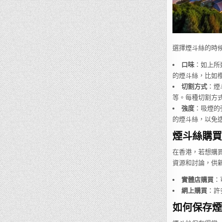
選擇煙斗絲的時
口味
：如上所
的煙斗絲，比如
切割方式
：煙
等。每種切割方
強度
：吸煙的
的煙斗絲，以免
煙斗絲購買
在香港，若想購
資源和討論，供
實體店購買
：
網上購買
：許
如何保存煙