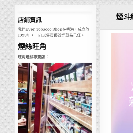
煙斗
店鋪
資訊
我們Ever Tobacco Shop在香港，成立於
1998年，一向以售買優質煙草為己任。
煙絲旺角
旺角煙絲專賣店
：