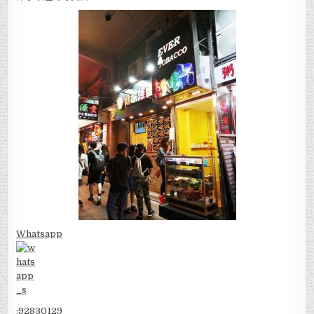
Whatsapp
:
92830129