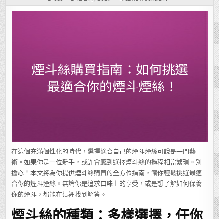
煙
斗
絲
購
買
指
南：
如
何
挑
選
最
適
合
你
的
煙
斗
煙
絲！
在這個充滿個性化的時代，選擇適合自己的煙斗煙絲可說是一門藝
術。如果你是一位新手，或許會感到選擇煙斗絲的過程相當繁瑣。別
擔心！本文將為你提供煙斗絲購買的全方位指南，讓你輕鬆挑選最適
合你的煙斗煙絲。無論你是追求口味上的享受，或是想了解如何保養
你的煙斗，都能在這裡找到解答。
煙斗絲的種類：多樣選擇，任你