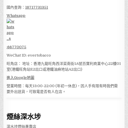
國內查詢：
18717731351
Whatsapp
:
66770075
WeChat ID: evertobacco
旺角店： 地址：香港九龍旺角西洋菜南街1A號百寶利商業中心22樓01
室(港鐵旺角站E2出口或港鐵油麻地站A2出口)
進入Google地圖
營業時間：每天13:00-22:00 (年初一休息)，因人手有限有時我們需
要外出送貨，可致電是否有人在店。
煙絲深水埗
深水埗煙絲專賣店