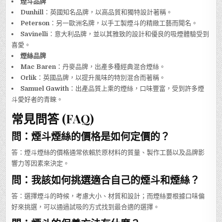
煙斗品牌
Dunhill
：英國知名品牌，以高品質和獨特設計著稱。
Peterson
：另一歐洲名牌，以手工製煙斗的精緻工藝而聞名。
Savinelli
：意大利品牌，並以其雅致的設計和優良的吸煙體驗受到
喜愛。
煙絲品牌
Mac Baren
：丹麥品牌，出產多種經典混合煙絲。
Orlik
：英國品牌，以提升風味的特別混合而著稱。
Samuel Gawith
：出產品質上乘的煙絲，口味豐富，受到許多煙
斗愛好者的青睞。
常見問答 (FAQ)
問：煙斗煙絲的價格是如何定價的？
答：煙斗煙絲的價格通常依賴於原材料的質量、製作工藝以及品牌影
響力等因素來決定。
問：我該如何挑選適合自己的煙斗和煙絲？
答：選擇煙斗的時候，考慮大小、材質和設計；而煙絲要根據口味偏
好來挑選，可以通過試吸的方式找到最合適的選擇。