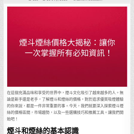
煙
斗
煙
絲
價
格
大
揭
秘：
讓
你
一
次
掌
握
所
有
必
知
資
訊！
在這個充滿品味和享受的世界中，煙斗文化吸引了越來越多的人。無
論是新手還是老手，了解煙斗和煙絲的價格，對於追求優質吸煙體驗
的你來說，都是一件非常重要的事。今天，我們就要深入探索煙斗煙
絲的價格區間，市場趨勢，以及一些選購技巧和推薦工具。讓我們開
始吧！
煙斗和煙絲的基本認識