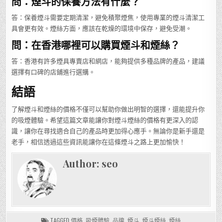
問：煙斗的保養方法有什麼？
答：保養煙斗需要定期清潔，避免積聚煙焦，使用專業的煙斗清潔工
具會更有效。煙絲方面，應該在乾燥的環境中保存，避免受潮。
問：在香港哪裡可以購買煙斗和煙絲？
答：香港有許多煙具專賣店和網店，能夠提供多種品牌的產品，建議
選擇有口碑的店鋪進行選購。
結語
了解煙斗和煙絲的價格不僅可以幫助你做出明智的選擇，還能提升你
的吸煙體驗。希望這篇文章能讓你對煙斗煙絲的價格有更深入的認
識，讓你在尋找適合自己的產品時更加得心應手。無論你是新手還是
老手，相信透過這些資訊能讓你在這條煙斗之路上更加愉快！
Author:
seo
TAGGED
價格
,
吸煙體驗
,
品牌
,
煙斗
,
煙斗煙絲
,
煙絲