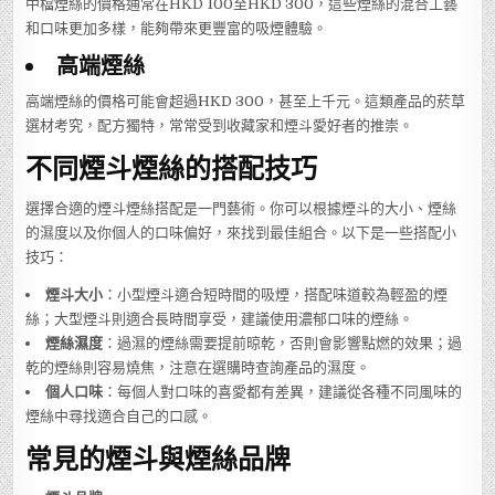
中檔煙絲的價格通常在HKD 100至HKD 300，這些煙絲的混合工藝
和口味更加多樣，能夠帶來更豐富的吸煙體驗。
高端煙絲
高端煙絲的價格可能會超過HKD 300，甚至上千元。這類產品的菸草
選材考究，配方獨特，常常受到收藏家和煙斗愛好者的推崇。
不同煙斗煙絲的搭配技巧
選擇合適的煙斗煙絲搭配是一門藝術。你可以根據煙斗的大小、煙絲
的濕度以及你個人的口味偏好，來找到最佳組合。以下是一些搭配小
技巧：
煙斗大小
：小型煙斗適合短時間的吸煙，搭配味道較為輕盈的煙
絲；大型煙斗則適合長時間享受，建議使用濃郁口味的煙絲。
煙絲濕度
：過濕的煙絲需要提前晾乾，否則會影響點燃的效果；過
乾的煙絲則容易燒焦，注意在選購時查詢產品的濕度。
個人口味
：每個人對口味的喜愛都有差異，建議從各種不同風味的
煙絲中尋找適合自己的口感。
常見的煙斗與煙絲品牌