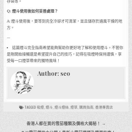
存袋等。
Q: 煙斗使用後如何妥善處理？
A: 煙斗使用後，要等到完全冷卻才可清潔，並且儲存於通風干燥的地
方。
—
這篇煙斗完全指南希望能夠幫助你更好地了解和使用煙斗。不管你
是剛開始接觸還是希望提升自己的技巧，記得在吸煙時保持謹慎，享
受每一口煙草帶來的獨特風味！
Author:
seo
TAGGED
吸煙
,
煙斗
,
煙斗煙絲
,
煙草
,
購買指南
,
香港專賣店
文
香港人都在買的雪茄種類及價格大揭秘！ →