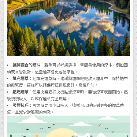
選擇適合的煙斗
：新手可以考慮選擇一些簡易使用的煙斗，例如圓
頭或直管設計，這些通常會更容易掌握。
填充煙草
：在填充煙草時，建議將煙絲輕輕放入煙斗中，保持適中
的鬆緊度，這樣可以確保煙草通風良好，燃燒均勻。
點燃煙草
：使用火柴或打火機點燃煙草時，要從煙草表面開始，然
後慢慢吸入，以確保煙草完全燃燒。
吸煙技巧
：吸煙時要用小口吸入，這樣可以呼吸到更多的煙草香
氣，並減少對喉嚨的刺激。