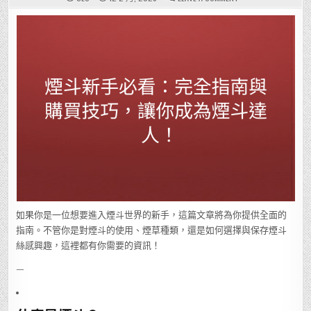
煙
斗
新
手
必
看：
完
全
指
南
與
購
買
技
巧，
讓
你
成
為
煙
斗
達
人！
如果你是一位想要進入煙斗世界的新手，這篇文章將為你提供全面的
指南。不管你是對煙斗的使用、煙草種類，還是如何選擇與保存煙斗
絲感興趣，這裡都有你需要的資訊！
—