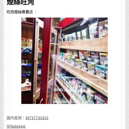
煙絲旺角
旺角煙絲專賣店
：
國內查詢：
18717731351
Whatsapp