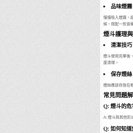
品味煙霧
慢慢吸入煙霧，
候，搭配一些音
煙斗護理與
清潔技巧
煙斗使用完畢後
度清理。
保存煙絲
煙絲應該存放在
常見問題解答
Q: 煙斗的
A: 煙斗與其他
Q: 如何知