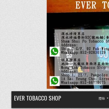
Skip
EVER TOBACCO SHOP
煙絲
to
content