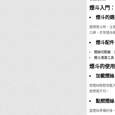
煙斗入門：
煙斗的選
選擇煙斗時，注
口碑，非常適合
煙斗配件
煙絲切割器
：
煙斗清潔工具
煙斗的使用
加載煙絲
將煙絲輕輕地壓
致燃燒不均。
點燃煙絲
當煙絲準備好後