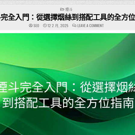
POSTED
煙斗
IN
斗完全入門：從選擇烟絲到搭配工具的全方
ON
SEO
12 2 月, 2025
LEAVE A COMMENT
煙
斗
完
全
入
門：
從
選
擇
烟
絲
到
搭
配
工
具
的
全
方
位
指
南