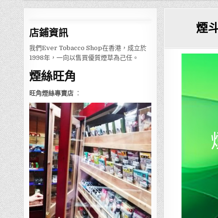
煙
店鋪
資訊
我們Ever Tobacco Shop在香港，成立於
1998年，一向以售買優質煙草為己任。
煙絲旺角
旺角煙絲專賣店
：