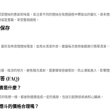
感受煙絲的香氣和味道，並注意不同的煙絲在吸煙過程中釋放出的變化。很多煙
樂或是書籍，享受整個過程。
保存
，最好及時清理煙絲殘渣，並用水清潔外部。建議每次使用後都進行簡單清潔，
乾燥、陰涼的地方，避免陽光直射，還要確保容器密封，防止潮氣進入，影響煙
 (FAQ)
危害是什麼？
形式的吸煙一樣，都會對健康造成一定的風險，包括引起肺部疾病和心臟病。
道煙斗的價格合理嗎？