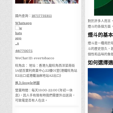
國內查詢：
18717731351
對於許多人而言
Whatsapp
煙斗的各個方面
煙斗的基本
煙斗是一種用於
斗的歷史悠久，
:
66770075
個性和品味的象
WeChat ID: evertobacco
如何選擇適
旺角店： 地址：香港九龍旺角西洋菜南街
1A號百寶利商業中心22樓01室(港鐵旺角站
E2出口或港鐵油麻地站A2出口)
進入Google地圖
營業時間：每天13:00-22:00 (年初一休
息)，因人手有限有時我們需要外出送貨，
可致電是否有人在店。