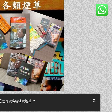
煙絲手卷煙專賣店聯絡及地址