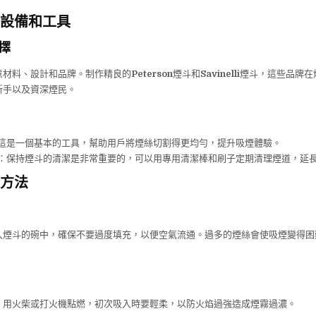
設備和工具
擇
意材料、設計和品牌。制作精良的
Peterson
煙斗和
Savinelli
煙斗，這些品牌在
新手以及資深煙民。
這是一個基本的工具，幫助用戶將煙絲切割得更均勻，提升吸煙體驗。
：保持煙斗的清潔是非常重要的，可以用專用清潔棒和刷子定期清理煙道，延
方法
入煙斗的碗中，確保不要過度填充，以便空氣流通。過多的煙絲會使吸煙變得困
，用火柴或打火機點燃，初次吸入時要輕柔，以防火焰過強造成煙霧過濃。