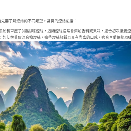
首先要了解煙絲的不同類型。常見的煙絲包括：
黑船長車厘子(櫻桃)味煙絲，這類煙絲通常會添加香料或果味，適合初次接觸
：如艾林莫爾混合物煙絲，這些煙絲放鬆且具有豐富的口感，適合喜愛傳統風