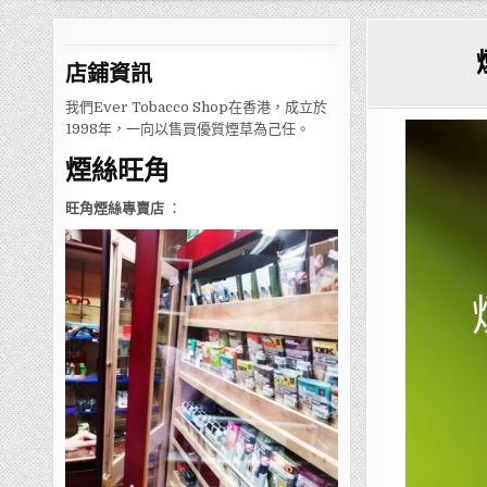
店鋪
資訊
我們Ever Tobacco Shop在香港，成立於
1998年，一向以售買優質煙草為己任。
煙絲旺角
旺角煙絲專賣店
：