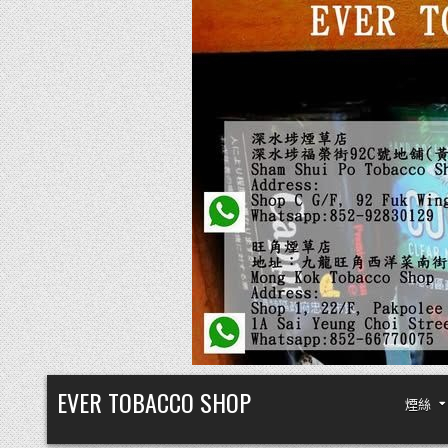
Skip
EVER TOBACCO SHOP
煙絲
to
content