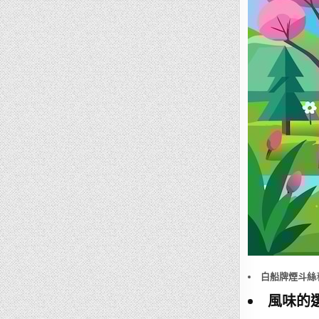
白船牌煙斗絲
風味的