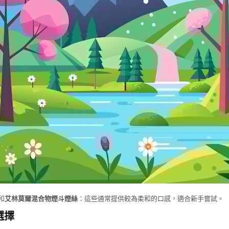
和
艾林莫爾混合物煙斗煙絲
：這些通常提供較為柔和的口感，適合新手嘗試。
選擇