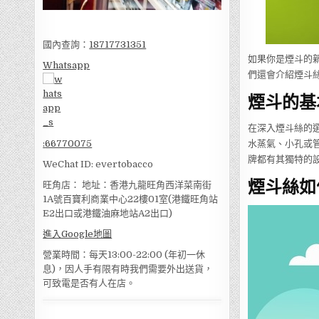
國內查詢：
18717731351
如果你是煙斗的
Whatsapp
們還會介紹煙斗
煙斗的基
在深入煙斗絲的
水蒸氣、小孔或管道
:
66770075
牌都有其獨特的
WeChat ID: evertobacco
煙斗絲如
旺角店： 地址：香港九龍旺角西洋菜南街
1A號百寶利商業中心22樓01室(港鐵旺角站
E2出口或港鐵油麻地站A2出口)
進入Google地圖
營業時間：每天13:00-22:00 (年初一休
息)，因人手有限有時我們需要外出送貨，
可致電是否有人在店。