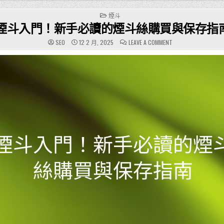
POSTED
煙斗
IN
煙斗入門！新手必讀的煙斗絲購買與保存指
ON
SEO
12 2 月, 2025
LEAVE A COMMENT
煙
斗
入
門！
新
手
必
讀
的
煙
斗
絲
購
買
與
保
存
指
南