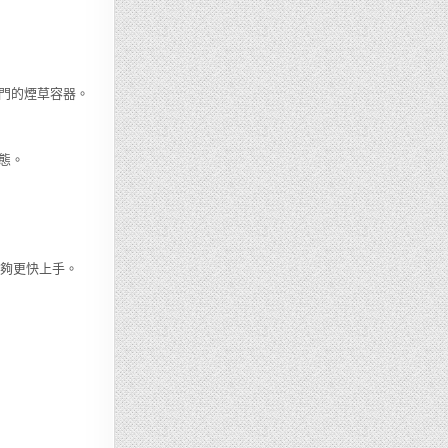
門的煙草容器。
態。
能夠更快上手。