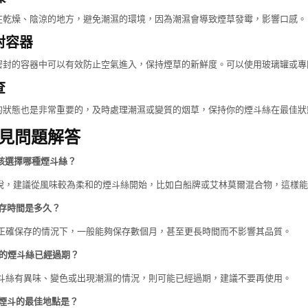
在乾燥、陰涼的地方，避免潮濕的環境，因為潮濕會導致煙草發霉，影響口感。
封容器
密封的容器中可以有效防止空氣進入，保持煙草的新鮮度。可以使用玻璃罐或專
查
的狀態也是非常重要的，及時處理潮濕或變質的烟草，保持你的煙斗絲在最佳狀
常見問題解答
該選擇哪種煙斗絲？
來說，建議從風味較為柔和的煙斗絲開始，比如白船牌或艾林莫爾混合物，這樣
保存時間是多久？
絲正確保存的情況下，一般能夠保存數個月，甚至更長時間而不影響其品質。
我的煙斗絲已經過期？
煙斗絲有異味、變色或出現潮濕的情況，則可能已經過期，建議不要再使用。
買煙斗的最佳地點是？