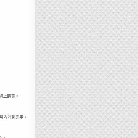
擇網上購買。
個月內消耗完畢。
食。