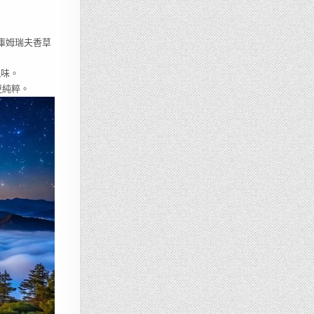
博庫姆瑞夫香草
風味。
更純粹。