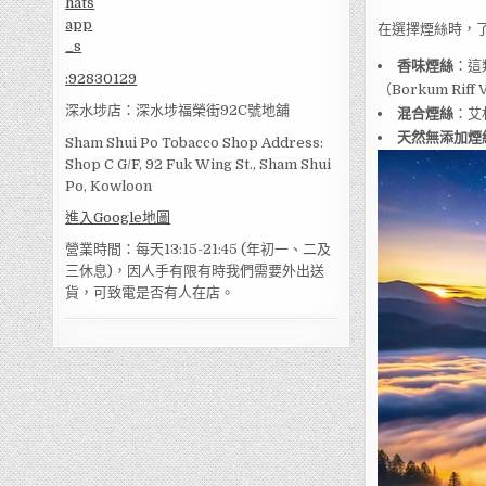
在選擇煙絲時，
香味煙絲
：這
:
92830129
（Borkum Ri
深水埗店：深水埗福榮街92C號地舖
混合煙絲
：艾
天然無添加煙
Sham Shui Po Tobacco Shop Address:
Shop C G/F, 92 Fuk Wing St., Sham Shui
Po, Kowloon
進入Google地圖
營業時間：每天13:15-21:45 (年初一、二及
三休息)，因人手有限有時我們需要外出送
貨，可致電是否有人在店。