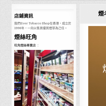
煙
店鋪
資訊
我們Ever Tobacco Shop在香港，成立於
1998年，一向以售買優質煙草為己任。
煙絲旺角
旺角煙絲專賣店
：