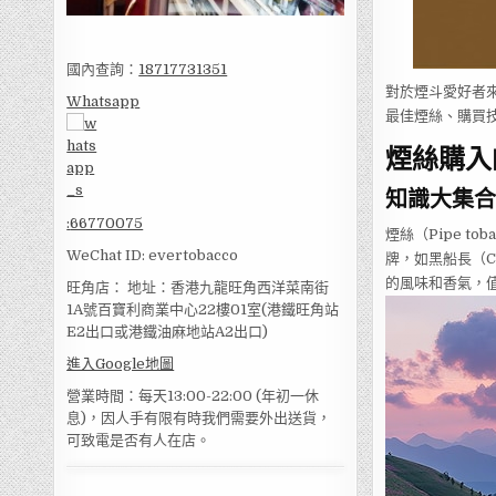
國內查詢：
18717731351
對於煙斗愛好者
Whatsapp
最佳煙絲、購買
煙絲購入
知識大集合
:
66770075
煙絲（Pipe 
WeChat ID: evertobacco
牌，如黑船長（Cap
的風味和香氣，
旺角店： 地址：香港九龍旺角西洋菜南街
1A號百寶利商業中心22樓01室(港鐵旺角站
E2出口或港鐵油麻地站A2出口)
進入Google地圖
營業時間：每天13:00-22:00 (年初一休
息)，因人手有限有時我們需要外出送貨，
可致電是否有人在店。