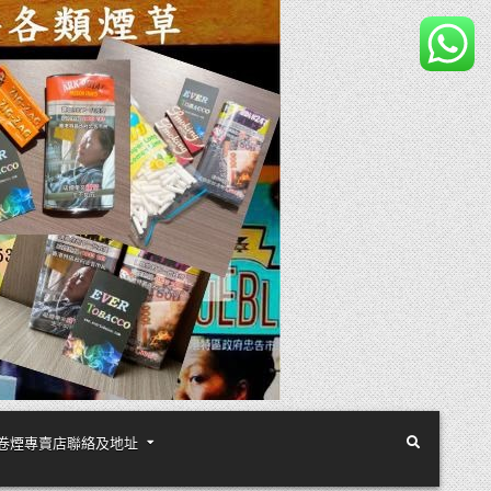
煙絲手卷煙專賣店聯絡及地址