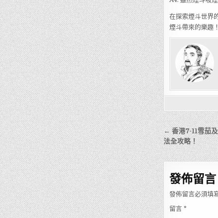
在探索煙斗世界
煙斗帶來的樂趣
文
← 香港7-11雪
章
法全攻略！
導
覽
發佈留言
發佈留言必須填
留言
*