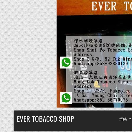
Skip
EVER TOBACCO SHOP
煙絲
to
content