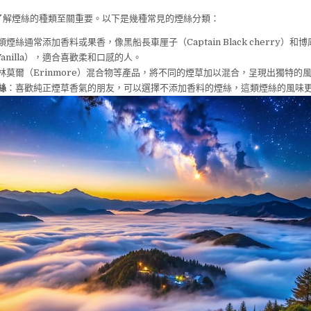
了解煙絲的種類至關重要。以下是幾種常見的煙絲分類：
類煙絲通常添加香料或果香，像黑船長車厘子（Captain Black cherry）和
ff Vanilla），適合喜歡柔和口感的人。
林莫爾（Erinmore）混合物等產品，將不同的煙草加以混合，呈現出獨特的
絲
：喜歡純正煙草香氣的朋友，可以選擇不添加香料的煙絲，這類煙絲的風味