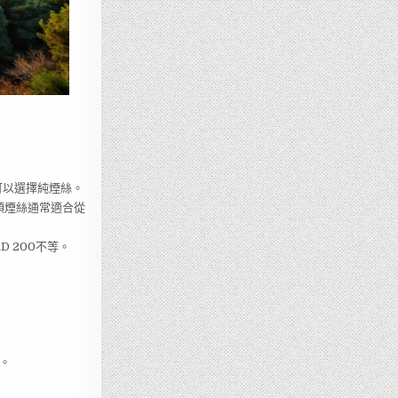
可以選擇純煙絲。
這類煙絲通常適合從
 200不等。
。