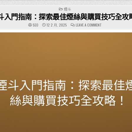
POSTED
煙斗
IN
斗入門指南：探索最佳煙絲與購買技巧全攻
ON
SEO
12 2 月, 2025
LEAVE A COMMENT
煙
斗
入
門
指
南：
探
索
最
佳
煙
絲
與
購
買
技
巧
全
攻
略！