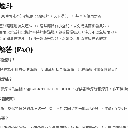
煙斗
煙束時可能不知道如何開始吸煙。以下提供一些基本的使用步驟：
煙絲輕輕地裝入煙斗中，通常應留有小空間，以免燒焦而影響風味。
使用火柴或打火機輕輕將煙絲點燃，隨後慢慢吸入，注意不要急於用力。
：定期清理煙斗，特別是過濾器部分，以避免污垢影響吸煙的體驗。
答 (FAQ)
哪種煙絲？
以選擇較為柔和的香味煙絲，例如黑船長金牌煙絲，這種煙絲可讓你輕鬆入門。
買煙絲？
專賣煙斗的店舖，如EVER TOBACCO SHOP，提供各種煙絲和煙具，亦可選
多久會變質？
的煙絲可以保持良好的風味約一年以上。如果開封後未能及時使用，建議在3到6
危害？
吸煙比香煙的影響較小，但仍然存在健康風險，包括口腔和肺部疾病，建議適量吸