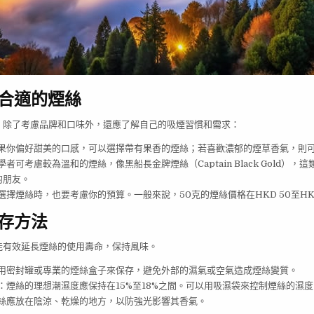
合適的煙絲
，除了考慮品牌和口味外，還應了解自己的吸煙習慣和需求：
果你偏好甜美的口感，可以選擇帶有果香的煙絲；若喜歡濃郁的煙草香氣，則
學者可考慮較為溫和的煙絲，像黑船長金牌煙絲（Captain Black Gold），
的朋友。
選擇煙絲時，也要考慮你的預算。一般來說，50克的煙絲價格在HKD 50至HKD
存方法
能有效延長煙絲的使用壽命，保持風味。
用密封罐或專業的煙絲盒子來保存，避免外部的濕氣或空氣造成煙絲變質。
：煙絲的理想潮濕度應保持在15%至18%之間。可以用吸濕袋來控制煙絲的濕度
絲應放在陰涼、乾燥的地方，以防強光影響其香氣。