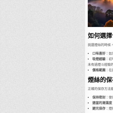
如何選擇
挑選煙絲的時候
口味喜好
：如
吸煙經驗
：初
未有過煙斗經驗
價格範圍
：在
煙絲的保
正確的保存方法
保持密封
：使
適當的潮濕度
避光保存
：煙