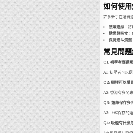
如何使用
許多新手在購買
裝填煙絲
：將
點燃與吸食
：
保持煙斗清潔
常見問題解
Q1: 初學者應選
A1: 初學者可
Q2: 哪裡可以購
A2: 香港有多間
Q3: 煙絲保存
A3: 正確保存
Q4: 吸煙有什麼
A4: 雖然煙斗