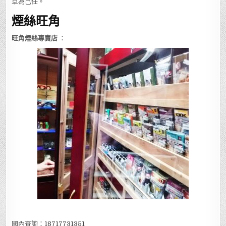
草為己任。
煙絲旺角
旺角煙絲專賣店
：
國內查詢：
18717731351