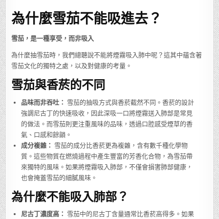
什
麼
為什麼雪茄不能吸進去？
雪
茄
不
能
吸
雪茄，是一種享受，而非吸入
進
去？
為什麼抽雪茄時，我們總聽說不能將煙霧吸入肺中呢？這其中蘊含著
雪茄文化的獨特之處，以及對健康的考量。
雪茄與香菸的不同
品味而非吞吐：
雪茄的抽吸方式與香菸截然不同。香菸的設計
強調尼古丁的快速吸收，因此深吸一口將煙霧送入肺部是常見
的做法。而雪茄則更注重風味的品味，透過口腔感受煙草的香
氣、口感和餘韻。
成分複雜：
雪茄的成分比香菸更為複雜，含有數千種化學物
質。這些物質在燃燒過程中產生豐富的芳香化合物，為雪茄帶
來獨特的風味。如果將煙霧吸入肺部，不僅會損害肺部健康，
也會掩蓋雪茄的細膩風味。
為什麼不能吸入肺部？
尼古丁濃度高：
雪茄中的尼古丁含量通常比香菸高得多。如果